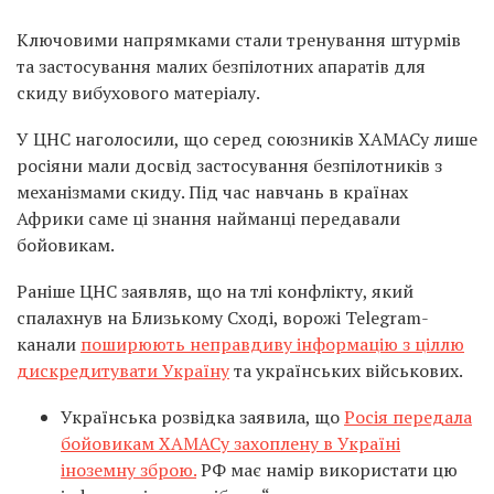
Ключовими напрямками стали тренування штурмів
та застосування малих безпілотних апаратів для
скиду вибухового матеріалу.
У ЦНС наголосили, що серед союзників ХАМАСу лише
росіяни мали досвід застосування безпілотників з
механізмами скиду. Під час навчань в країнах
Африки саме ці знання найманці передавали
бойовикам.
Раніше ЦНС заявляв, що на тлі конфлікту, який
спалахнув на Близькому Сході, ворожі Telegram-
канали
поширюють неправдиву інформацію з ціллю
дискредитувати Україну
та українських військових.
Українська розвідка заявила, що
Росія передала
бойовикам ХАМАСу захоплену в Україні
іноземну зброю.
РФ має намір використати цю