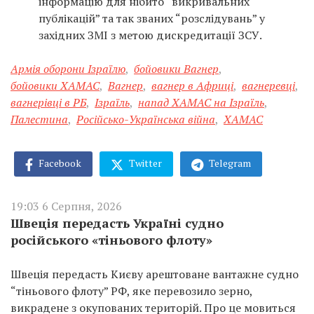
інформацію для нібито “викривальних
публікацій” та так званих “розслідувань” у
західних ЗМІ з метою дискредитації ЗСУ.
Армія оборони Ізраїлю
,
бойовики Вагнер
,
бойовики ХАМАС
,
Вагнер
,
вагнер в Африці
,
вагнеревці
,
вагнерівці в РБ
,
Ізраїль
,
напад ХАМАС на Ізраїль
,
Палестина
,
Російсько-Українська війна
,
ХАМАС
Facebook
Twitter
Telegram
19:03 6 Серпня, 2026
Швеція передасть Україні судно
російського «тіньового флоту»
Швеція передасть Києву арештоване вантажне судно
“тіньового флоту” РФ, яке перевозило зерно,
викрадене з окупованих територій. Про це мовиться