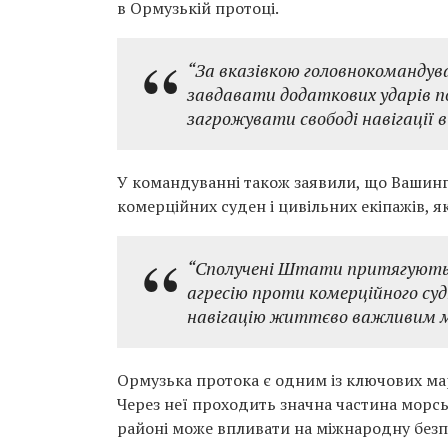
в Ормузькій протоці.
“За вказівкою головнокоманду
завдавати додаткових ударів по
загрожувати свободі навігації 
У командуванні також заявили, що Вашинг
комерційних суден і цивільних екіпажів,
“Сполучені Штати притягують І
агресію проти комерційного суд
навігацію життєво важливим 
Ормузька протока є одним із ключових мар
Через неї проходить значна частина морсь
районі може впливати на міжнародну безп