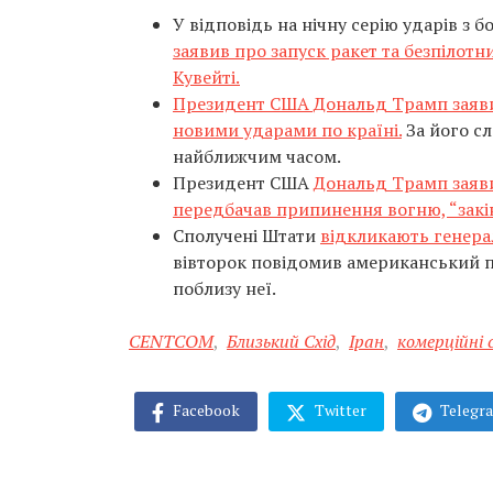
У відповідь на нічну серію ударів з б
заявив про запуск ракет та безпілотн
Кувейті.
Президент США Дональд Трамп заявив
новими ударами по країні.
За його сл
найближчим часом.
Президент США
Дональд Трамп заяви
передбачав припинення вогню, “закінч
Сполучені Штати
відкликають генера
вівторок повідомив американський по
поблизу неї.
CENTCOM
,
Близький Схід
,
Іран
,
комерційні 
Facebook
Twitter
Telegr