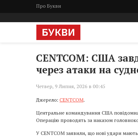
Про Букви
CENTCOM: США завд
через атаки на суд
Четвер, 9 Липня, 2026 в 00:45
Джерело:
CENTCOM
.
Центральне командування США повідомило
Операцію проводять за наказом головнок
У CENTCOM заявили, що нові удари мають 