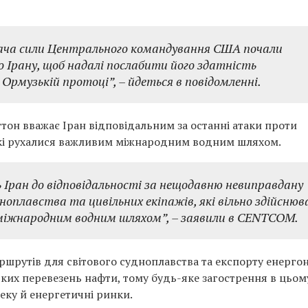
вача сили Центрального командування США почали
 Ірану, щоб надалі послабити його здатність
в Ормузькій протоці”,
– йдеться в повідомленні.
тон вважає Іран відповідальним за останні атаки проти
 які рухалися важливим міжнародним водним шляхом.
ран до відповідальності за нещодавню невиправдану
ноплавства та цивільних екіпажів, які вільно здійснюв
міжнародним водним шляхом”,
– заявили в CENTCOM.
шрутів для світового судноплавства та експорту енергоно
ких перевезень нафти, тому будь-яке загострення в цьом
еку й енергетичні ринки.