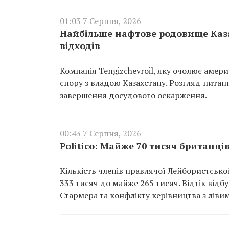
01:03 7 Серпня, 2026
Найбільше нафтове родовище Каза
відходів
Компанія Tengizchevroil, яку очолює амер
спору з владою Казахстану. Розгляд пита
завершення досудового оскарження.
00:43 7 Серпня, 2026
Politico: Майже 70 тисяч британці
Кількість членів правлячої Лейбористської 
333 тисяч до майже 265 тисяч. Відтік відб
Стармера та конфлікту керівництва з лівим