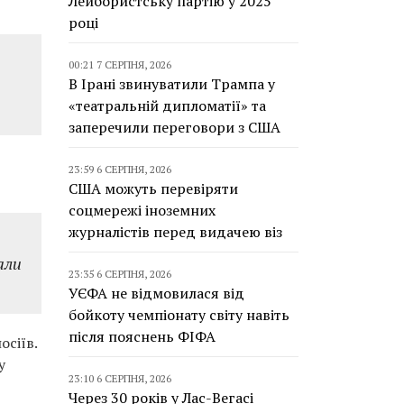
Лейбористську партію у 2025
році
00:21 7 СЕРПНЯ, 2026
В Ірані звинуватили Трампа у
«театральній дипломатії» та
заперечили переговори з США
23:59 6 СЕРПНЯ, 2026
США можуть перевіряти
соцмережі іноземних
журналістів перед видачею віз
али
23:35 6 СЕРПНЯ, 2026
УЄФА не відмовилася від
бойкоту чемпіонату світу навіть
після пояснень ФІФА
сіїв.
у
23:10 6 СЕРПНЯ, 2026
Через 30 років у Лас-Вегасі