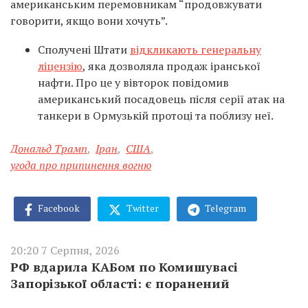
американським перемовникам “продовжувати
говорити, якщо вони хочуть”.
Сполучені Штати
відкликають генеральну
ліцензію
, яка дозволяла продаж іранської
нафти. Про це у вівторок повідомив
американський посадовець після серії атак на
танкери в Ормузькій протоці та поблизу неї.
Дональд Трамп
,
Іран
,
США
,
угода про припинення вогню
Facebook
Twitter
Telegram
20:20 7 Серпня, 2026
РФ вдарила КАБом по Комишувасі
Запорізької області: є поранений