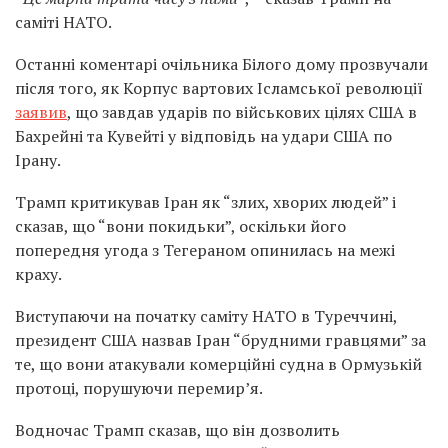
саміті НАТО.
Останні коментарі очільника Білого дому прозвучали
після того, як Корпус вартових Ісламської революції
заявив
, що завдав ударів по військових цілях США в
Бахрейні та Кувейті у відповідь на удари США по
Ірану.
Трамп критикував Іран як “злих, хворих людей” і
сказав, що “вони покидьки”, оскільки його
попередня угода з Тегераном опинилась на межі
краху.
Виступаючи на початку саміту НАТО в Туреччині,
президент США назвав Іран “брудними гравцями” за
те, що вони атакували комерційні судна в Ормузькій
протоці, порушуючи перемир’я.
Водночас Трамп сказав, що він дозволить