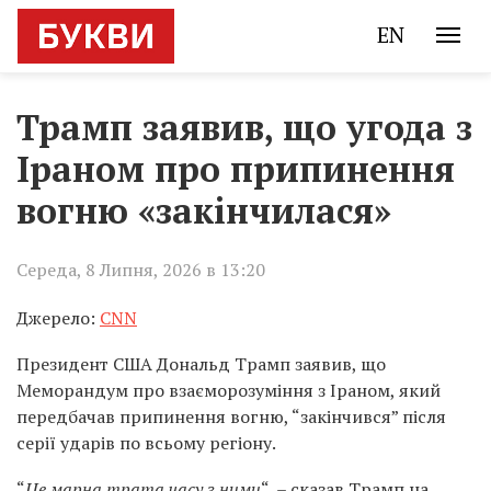
EN
Трамп заявив, що угода з
Іраном про припинення
вогню «закінчилася»
Середа, 8 Липня, 2026 в 13:20
Джерело:
CNN
Президент США Дональд Трамп заявив, що
Меморандум про взаєморозуміння з Іраном, який
передбачав припинення вогню, “закінчився” після
серії ударів по всьому регіону.
“
Це марна трата часу з ними
“, – сказав Трамп на