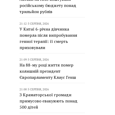
російському бюджету понад
трильйон рублів
21:12 5 СЕРПНЯ, 2026
У Китаї 6-річна дівчинка
померла після випробування
генної терапії: її смерть
приховували
21:09 5 СЕРПНЯ, 2026
На 88-му році життя помер
колишній президент
Європарламенту Клаус Генш
21:00 5 СЕРПНЯ, 2026
З Краматорської громади
примусово евакуюють понад
500 дітей