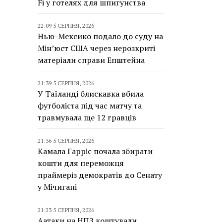
Fi у готелях для шпигунства
22:09 5 СЕРПНЯ, 2026
Нью-Мексико подало до суду на
Мін’юст США через нерозкриті
матеріали справи Епштейна
21:39 5 СЕРПНЯ, 2026
У Таїланді блискавка вбила
футболіста під час матчу та
травмувала ще 12 гравців
21:36 5 СЕРПНЯ, 2026
Камала Гарріс почала збирати
кошти для переможця
праймеріз демократів до Сенату
у Мічигані
21:23 5 СЕРПНЯ, 2026
Аатаки на НПЗ коштували