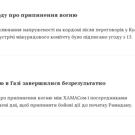
году про припинення вогню
лювання напруженості на кордоні після переговорів у Ку
зустрічі міжурядового комітету було підписано угоду з 13
 в Газі завершилися безрезультатно
ри про припинення вогню між ХАМАСом і посередниками
ені дні, щоб припинити бойові дії до початку Рамадану.