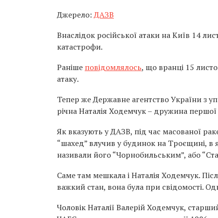
Джерело:
ДАЗВ
Внаслідок російської атаки на Київ 14 л
катастрофи.
Раніше
повідомлялось
, що вранці 15 лист
атаку.
Тепер же Державне агентство України з у
річна Наталія Ходемчук – дружина першої
Як вказують у ДАЗВ, під час масованої рак
“шахед” влучив у будинок на Троєщині, в 
називали його “Чорнобильським”, або “Ст
Саме там мешкала і Наталія Ходемчук. Післ
важкий стан, вона була при свідомості. Одн
Чоловік Наталії Валерій Ходемчук, старши