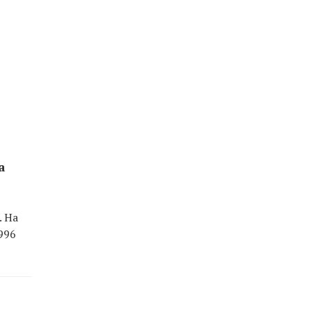
а
. На
996