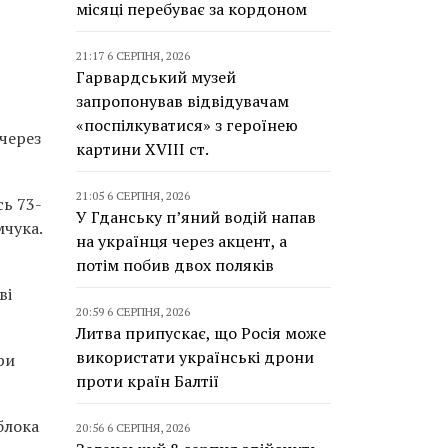
місяці перебуває за кордоном
21:17 6 СЕРПНЯ, 2026
Гарвардський музей
запропонував відвідувачам
«поспілкуватися» з героїнею
 через
картини XVIII ст.
21:05 6 СЕРПНЯ, 2026
сь 73-
У Гданську п’яний водій напав
мчука.
на українця через акцент, а
потім побив двох поляків
ві
20:59 6 СЕРПНЯ, 2026
Литва припускає, що Росія може
використати українські дрони
ри
проти країн Балтії
блока
20:56 6 СЕРПНЯ, 2026