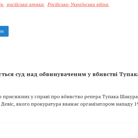
їв
,
російська атака
,
Російсько-Українська війна
,
am
ається суд над обвинуваченим у вбивстві Тупак
ір присяжних у справі про вбивство репера Тупака Шакура
” Девіс, якого прокуратура вважає організатором нападу 1