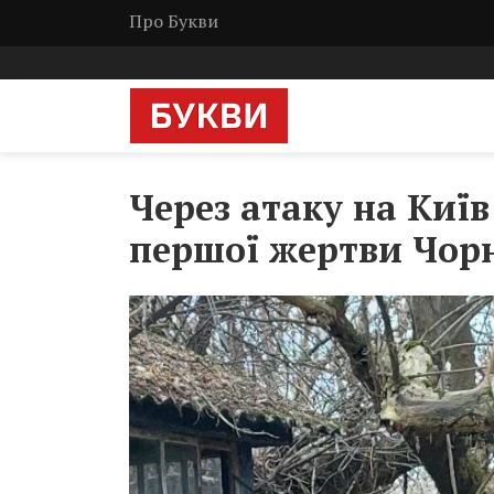
Про Букви
Через атаку на Киї
першої жертви Чор