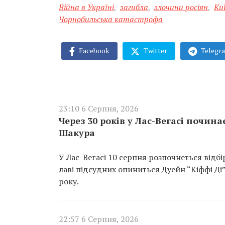
Війна в Україні
,
загибла
,
злочини росіян
,
Ки
Чорнобильська катастрофа
Facebook
Twitter
Telegr
23:10 6 Серпня, 2026
Через 30 років у Лас-Вегасі почин
Шакура
У Лас-Вегасі 10 серпня розпочнеться відб
лаві підсудних опиниться Дуейн “Кіффі Ді
року.
22:57 6 Серпня, 2026