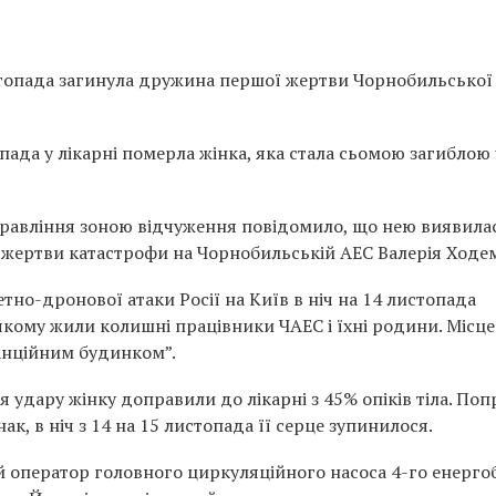
истопада загинула дружина першої жертви Чорнобильської
опада у лікарні померла жінка, яка стала сьомою загиблою
правління зоною відчуження повідомило, що нею виявила
 жертви катастрофи на Чорнобильській АЕС Валерія Ходе
етно-дронової атаки Росії на Київ в ніч на 14 листопада
якому жили колишні працівники ЧАЕС і їхні родини. Місце
анційним будинком”.
я удару жінку доправили до лікарні з 45% опіків тіла. Поп
ак, в ніч з 14 на 15 листопада її серце зупинилося.
й оператор головного циркуляційного насоса 4-го енерго