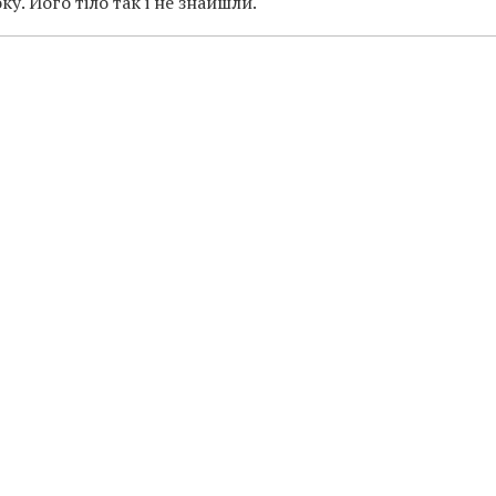
у. Його тіло так і не знайшли.