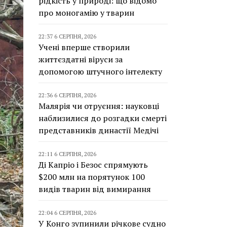
рідкість у природі: що відомо
про моногамію у тварин
22:37 6 СЕРПНЯ, 2026
Учені вперше створили
життєздатні віруси за
допомогою штучного інтелекту
22:36 6 СЕРПНЯ, 2026
Малярія чи отруєння: науковці
наблизилися до розгадки смерті
представників династії Медічі
22:11 6 СЕРПНЯ, 2026
Ді Капріо і Безос спрямують
$200 млн на порятунок 100
видів тварин від вимирання
22:04 6 СЕРПНЯ, 2026
У Конго зупинили річкове судно