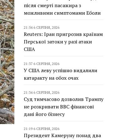
після смерті пасажира з
можливими симптомами Еболи
21:54 6 СЕРПНЯ, 2026
Reuters: Іран пригрозив країнам
Перської затоки у разі атаки
США
21:37 6 СЕРПНЯ, 2026
У США леву успішно видалили
катаракту на обох очах
21:34 6 СЕРПНЯ, 2026
Суд тимчасово дозволив Трампу
не розкривати BBC фінансові
дані його бізнесу
21:19 6 СЕРПНЯ, 2026
Президент Камеруну понад два