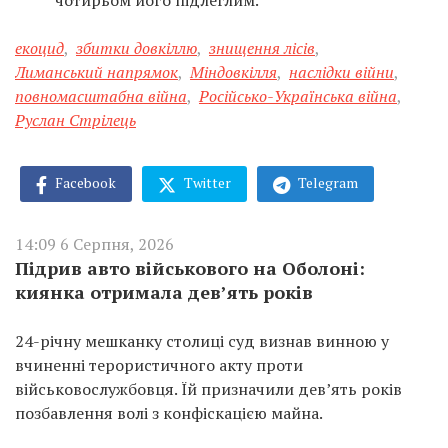
чотирьом його підлеглим.
екоцид
,
збитки довкіллю
,
знищення лісів
,
Лиманський напрямок
,
Міндовкілля
,
наслідки війни
,
повномасштабна війна
,
Російсько-Українська війна
,
Руслан Стрілець
Facebook
Twitter
Telegram
14:09 6 Серпня, 2026
Підрив авто військового на Оболоні:
киянка отримала дев’ять років
24-річну мешканку столиці суд визнав винною у
вчиненні терористичного акту проти
військовослужбовця. Їй призначили дев’ять років
позбавлення волі з конфіскацією майна.