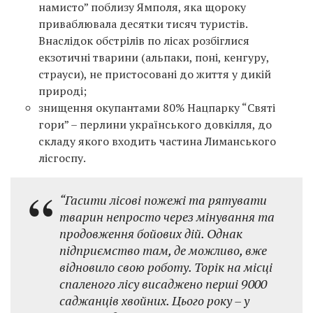
намисто” поблизу Ямполя, яка щороку
приваблювала десятки тисяч туристів.
Внаслідок обстрілів по лісах розбіглися
екзотичні тварини (альпаки, поні, кенгуру,
страуси), не пристосовані до життя у дикій
природі;
знищення окупантами 80% Нацпарку “Святі
гори” – перлини українського довкілля, до
складу якого входить частина Лиманського
лісгоспу.
“Гасити лісові пожежі та рятувати
тварин непросто через мінування та
продовження бойових дій. Однак
підприємство там, де можливо, вже
відновило свою роботу. Торік на місці
спаленого лісу висаджено перші 9000
саджанців хвойних. Цього року – у