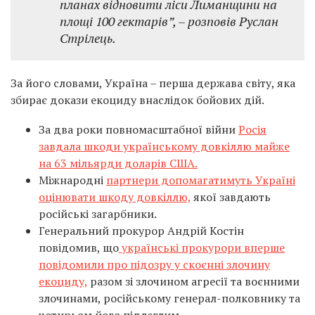
планах відновити ліси Лиманщини на
площі 100 гектарів”, – розповів Руслан
Стрілець.
За його словами, Україна – перша держава світу, яка
збирає докази екоциду внаслідок бойових дій.
За два роки повномасштабної війни
Росія
завдала шкоди українському довкіллю майже
на 63 мільярди доларів США.
Міжнародні
партнери допомагатимуть Україні
оцінювати шкоду довкіллю,
якої завдають
російські загарбники.
Генеральний прокурор Андрій Костін
повідомив, що
українські прокурори вперше
повідомили про підозру у скоєнні злочину
екоциду,
разом зі злочином агресії та воєнними
злочинами, російському генерал-полковнику та