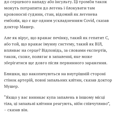
до серцевого нападу або інсульту. Ці тромби також
можуть потрапити до легень і блокувати там
кровоносні судини, стан, відомий як легенева
емболія, що є ще одним ускладненням Covid, сказав
доктор Машер.
Але як вірус, що вражає печінку, такий як гепатит C,
або той, що вражає імунну систему, такий як ВІЛ,
впливає на серце? Відповідь, за словами експертів,
також, схоже, полягає в запаленні, яке може
зберігатися ще довго після первинного зараження.
Бляшки, що накопичуються на внутрішній стороні
стінок артерій, повні запальних клітин, сказав доктор
Мушер.
“Якщо у вас виникає купа запалень в іншому місці
тіла, ці запальні клітини реагують, ніби співчутливо”,
– сказав він.