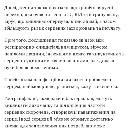
Дослідження також показало, що хронічні вірусні
інфекції, включаючи гепатит C, ВІЛ та вітряну віспу,
вірус, що викликає оперізувальний лишай, з часом
збільшують ризик серцевих захворювань та інсульту.
Крім того, дослідження показало зв’язок між
респіраторно-синцитіальним вірусом, вірусом
папіломи людини, інфекціями денге та чикунгунья та
серцево-судинними захворюваннями, але докази
були більш обмеженими.
Спосіб, яким ці інфекції викликають проблеми з
серцем, найімовірніше, різниться, кажуть експерти.
Гострі інфекції, включаючи бактеріальні, можуть
викликати лихоманку та підвищення частоти
серцевих скорочень, створюючи навантаження на
серце. Іноді серцевий м’яз не отримує достатньо
кисню для задоволення цих потреб, що може