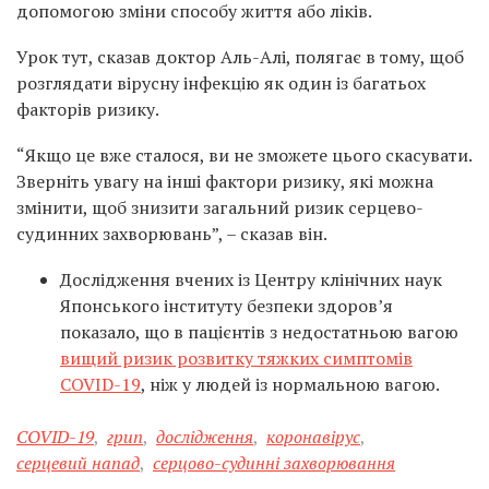
допомогою зміни способу життя або ліків.
Урок тут, сказав доктор Аль-Алі, полягає в тому, щоб
розглядати вірусну інфекцію як один із багатьох
факторів ризику.
“Якщо це вже сталося, ви не зможете цього скасувати.
Зверніть увагу на інші фактори ризику, які можна
змінити, щоб знизити загальний ризик серцево-
судинних захворювань”, – сказав він.
Дослідження вчених із Центру клінічних наук
Японського інституту безпеки здоров’я
показало, що в пацієнтів з недостатньою вагою
вищий ризик розвитку тяжких симптомів
COVID-19
, ніж у людей із нормальною вагою.
COVID-19
,
грип
,
дослідження
,
коронавірус
,
серцевий напад
,
серцово-судинні захворювання