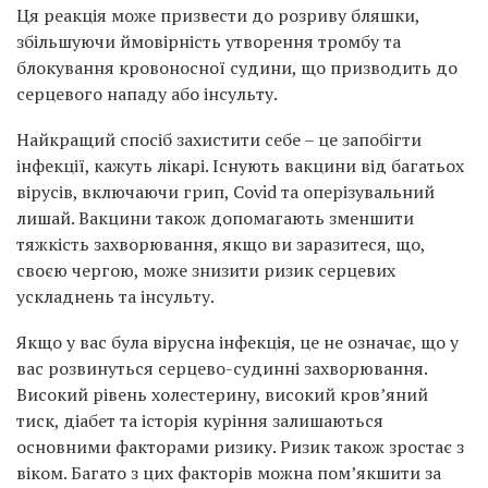
Ця реакція може призвести до розриву бляшки,
збільшуючи ймовірність утворення тромбу та
блокування кровоносної судини, що призводить до
серцевого нападу або інсульту.
Найкращий спосіб захистити себе – це запобігти
інфекції, кажуть лікарі. Існують вакцини від багатьох
вірусів, включаючи грип, Covid та оперізувальний
лишай. Вакцини також допомагають зменшити
тяжкість захворювання, якщо ви заразитеся, що,
своєю чергою, може знизити ризик серцевих
ускладнень та інсульту.
Якщо у вас була вірусна інфекція, це не означає, що у
вас розвинуться серцево-судинні захворювання.
Високий рівень холестерину, високий кров’яний
тиск, діабет та історія куріння залишаються
основними факторами ризику. Ризик також зростає з
віком. Багато з цих факторів можна пом’якшити за