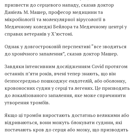
призвести до серцевого нападу, сказав доктор
Даніель М. Машер, професор медицини та
мікробіології та молекулярної вірусології в
Медичному коледжі Бейлора та Медичному центрі у
справах ветеранів у Х’юстоні.
Однак у довгостроковій перспективі “все зводиться
до хронічного запалення”, сказав доктор Машер.
Завдяки інтенсивним дослідженням Covid протягом
останніх п’яти років, вчені тепер знають, що він
безпосередньо пошкоджує ендотелій, або оболонку,
кровоносних судин у серці та легенях. Це призводить
до локалізованого запалення, яке може спричинити
утворення тромбів.
Якщо ці тромби виростають достатньо великими або
відриваються, вони можуть блокувати судини, які
постачають кров до серця або мозку, що призводить