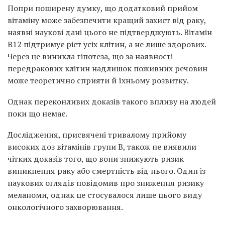
Попри поширену думку, що додатковий прийом
вітаміну може забезпечити кращий захист від раку,
наявні наукові дані цього не підтверджують. Вітамін
B12 підтримує ріст усіх клітин, а не лише здорових.
Через це виникла гіпотеза, що за наявності
передракових клітин надлишок поживних речовин
може теоретично сприяти й їхньому розвитку.
Однак переконливих доказів такого впливу на людей
поки що немає.
Дослідження, присвячені тривалому прийому
високих доз вітамінів групи B, також не виявили
чітких доказів того, що вони знижують ризик
виникнення раку або смертність від нього. Один із
наукових оглядів повідомив про зниження ризику
меланоми, однак це стосувалося лише цього виду
онкологічного захворювання.