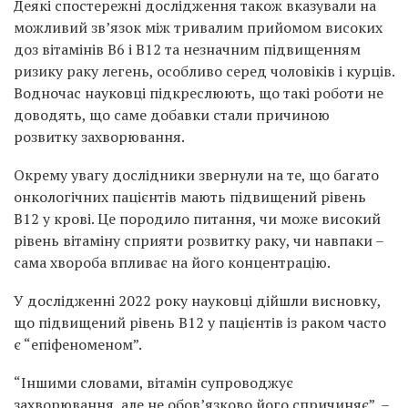
Деякі спостережні дослідження також вказували на
можливий зв’язок між тривалим прийомом високих
доз вітамінів B6 і B12 та незначним підвищенням
ризику раку легень, особливо серед чоловіків і курців.
Водночас науковці підкреслюють, що такі роботи не
доводять, що саме добавки стали причиною
розвитку захворювання.
Окрему увагу дослідники звернули на те, що багато
онкологічних пацієнтів мають підвищений рівень
B12 у крові. Це породило питання, чи може високий
рівень вітаміну сприяти розвитку раку, чи навпаки –
сама хвороба впливає на його концентрацію.
У дослідженні 2022 року науковці дійшли висновку,
що підвищений рівень B12 у пацієнтів із раком часто
є “епіфеноменом”.
“Іншими словами, вітамін супроводжує
захворювання, але не обов’язково його спричиняє”, –