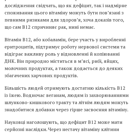
дослідження свідчать, що як дефіцит, так і надмірне
споживання цього вітаміну можуть бути пов’язані з
певними ризиками для здоров’я, хоча доказів того,
що сам B12 спричиняє рак, нині немає.
Вітамін B12, або кобаламін, бере участь у виробленні
еритроцитів, підтримує роботу нервової системи та
відіграє важливу роль у відновленні й копіюванні
ДНК. Він природно міститься в м’ясі, рибі, яйцях,
молочних продуктах, а також додається до деяких
збагачених харчових продуктів.
Більшість людей отримують достатню кількість B12
із їжею. Водночас веганам, людям із захворюваннями
шлунково-кишкового тракту та літнім людям можуть
знадобитися добавки через гірше засвоєння вітаміну.
Науковці наголошують, що дефіцит B12 може мати
серйозні наслідки. Через нестачу вітаміну клітини