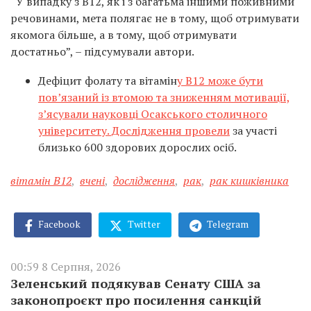
“У випадку з B12, як і з багатьма іншими поживними
речовинами, мета полягає не в тому, щоб отримувати
якомога більше, а в тому, щоб отримувати
достатньо”, – підсумували автори.
Дефіцит фолату та вітамін
у B12 може бути
пов’язаний із втомою та зниженням мотивації,
з’ясували науковці Осакського столичного
університету. Дослідження провели
за участі
близько 600 здорових дорослих осіб.
вітамін В12
,
вчені
,
дослідження
,
рак
,
рак кишківника
Facebook
Twitter
Telegram
00:59 8 Серпня, 2026
Зеленський подякував Сенату США за
законопроєкт про посилення санкцій