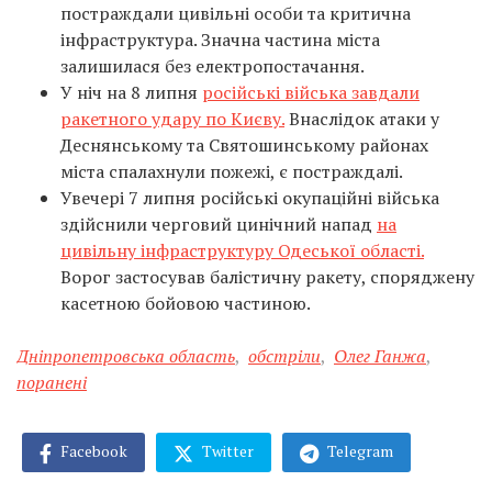
постраждали цивільні особи та критична
інфраструктура. Значна частина міста
залишилася без електропостачання.
У ніч на 8 липня
російські війська завдали
ракетного удару по Києву.
Внаслідок атаки у
Деснянському та Святошинському районах
міста спалахнули пожежі, є постраждалі.
Увечері 7 липня російські окупаційні війська
здійснили черговий цинічний напад
на
цивільну інфраструктуру Одеської області.
Ворог застосував балістичну ракету, споряджену
касетною бойовою частиною.
Дніпропетровська область
,
обстріли
,
Олег Ганжа
,
поранені
Facebook
Twitter
Telegram