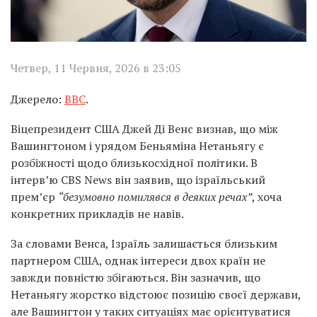
Четвер, 11 Червня, 2026 в 23:05
Джерело:
BBC
.
Віцепрезидент США Джей Ді Венс визнав, що між
Вашингтоном і урядом Беньяміна Нетаньягу є
розбіжності щодо близькосхідної політики. В
інтерв’ю CBS News він заявив, що ізраїльський
прем’єр
“безумовно помилявся в деяких речах”
, хоча
конкретних прикладів не навів.
За словами Венса, Ізраїль залишається близьким
партнером США, однак інтереси двох країн не
завжди повністю збігаються. Він зазначив, що
Нетаньягу жорстко відстоює позицію своєї держави,
але Вашингтон у таких ситуаціях має орієнтуватися