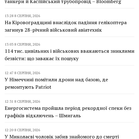
танкери й Каспійський трубопровід – Bloomberg
13:28 8 СЕРПНЯ, 2026
На Кіровоградщині внаслідок падіння гелікоптера
загинув 28-річний військовий авіатехнік
13:03 8 СЕРПНЯ, 2026
114 тис. цивільних і військових вважаються зниклими
безвісти: що заважає їх пошуку
12:47 8 СЕРПНЯ, 2026
У Німеччині помітили дрони над базою, де
ремонтують Patriot
12:31 8 СЕРПНЯ, 2026
Енергосистема пройшла період рекордної спеки без
графіків відключень – Шмигаль
12:20 8 СЕРПНЯ, 2026
У Миколаєві чоловік забив знайомого до смерті