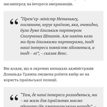
насамперед на інтереси американців.
“Прем’єр-міністр Нетаньягу,
погляньте, керує країною, яка, очевидно,
була дуже близьким партнером
Сполучених Штатів. Але навіть коли
ми були близькими партнерами, іноді
наші інтереси повністю збігаються, а
іноді – ні”,
– сказав Венс.
Він додав, що в окремих випадках адміністрація
Дональда Трампа змушена робити вибір не на
користь ізраїльської позиції.
“Там, де наші інтереси розходяться, ми
– на жаль для ізраїльтян маємо
обирати бік американського народу”,
–