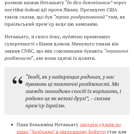
розмові назвав Нетаньягу
“до біса божевільним”
через
постійні бойові дії проти Лівану. Президент США
також сказав, що був
“трохи роздратований”
тим, як
ізраїльський прем’єр веде цю кампанію.
Нетаньягу, зі свого боку, публічно применшує
суперечності з Білим домом. Минулого тижня він
заявив CNBC, що між союзниками бувають
“тактичні
розбіжності
“, але вони здатні їх долати.
“
Іноді, як у найкращих родинах, у нас
бувають ці тактичні розбіжності. Ми
завжди знаходимо спосіб їх вирішити, і
робимо це як великі друзі”,
– сказав
прем’єр Ізраїлю.
План Беньяміна Нетаньягу
завдати ударів по
цілях “Хезболли” в південному Бейруті
став для