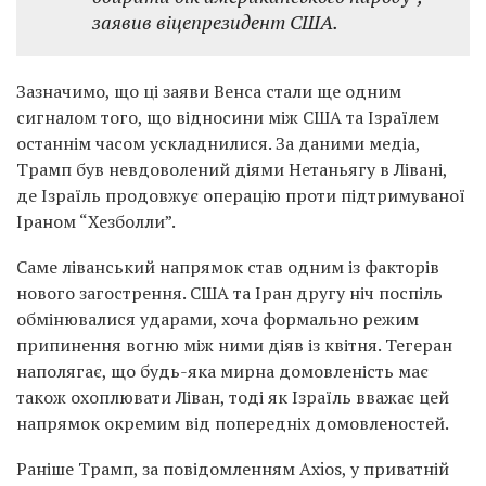
заявив віцепрезидент США.
Зазначимо, що ці заяви Венса стали ще одним
сигналом того, що відносини між США та Ізраїлем
останнім часом ускладнилися. За даними медіа,
Трамп був невдоволений діями Нетаньягу в Лівані,
де Ізраїль продовжує операцію проти підтримуваної
Іраном “Хезболли”.
Саме ліванський напрямок став одним із факторів
нового загострення. США та Іран другу ніч поспіль
обмінювалися ударами, хоча формально режим
припинення вогню між ними діяв із квітня. Тегеран
наполягає, що будь-яка мирна домовленість має
також охоплювати Ліван, тоді як Ізраїль вважає цей
напрямок окремим від попередніх домовленостей.
Раніше Трамп, за повідомленням Axios, у приватній