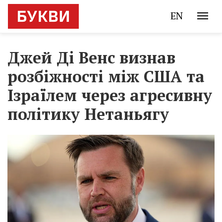
EN
Джей Ді Венс визнав
розбіжності між США та
Ізраїлем через агресивну
політику Нетаньягу