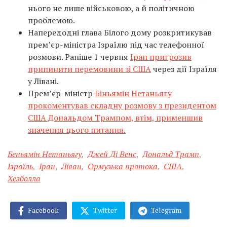
нього не лише військовою, а й політичною
проблемою.
Напередодні глава Білого дому розкритикував
прем’єр-міністра Ізраїлю під час телефонної
розмови. Раніше 1 червня
Іран пригрозив
припинити перемовини зі США
через дії Ізраїля
у Лівані.
Прем’єр-міністр
Біньямін Нетаньягу
прокоментував складну розмову з президентом
США Дональдом Трампом, втім, применшив
значення цього питання.
Беньямін Нетаньягу
,
Джей Ді Венс
,
Дональд Трамп
,
Ізраїль
,
Іран
,
Ліван
,
Ормузька протока
,
США
,
Хезболла
Facebook
Twitter
Telegram