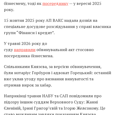
бізнесмену, тоді як
посереднику
— у вересні 2025
року.
15 жовтня 2025 року АП ВАКС надала дозвіл на
спеціальне досудове розслідування у справі власника
групи “Фінанси і кредит”.
У травні 2026 року до
суду
направили
обвинувальний акт стосовно
посередника бізнесмена.
Спільниками Князєва, за версією обвинувачення,
були нотаріус Горбуров і адвокат Горецький: останній
вже уклав угоду про визнання винуватості та
отримав вирок за хабар.
Наприкінці травня НАБУ та САП повідомили про
підозру іншим суддям Верховного Суду: Жанні
Єленіній, Ірині Григор’євій та Ігорю Желєзному. Це
стало можливим завдяки показанням Князєва.