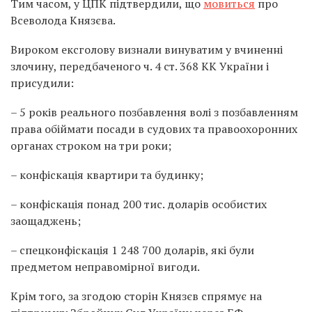
Тим часом, у ЦПК підтвердили, що
мовиться
про
Всеволода Князєва.
Вироком ексголову визнали винуватим у вчиненні
злочину, передбаченого ч. 4 ст. 368 КК України і
присудили:
– 5 років реального позбавлення волі з позбавленням
права обіймати посади в судових та правоохоронних
органах строком на три роки;
– конфіскація квартири та будинку;
– конфіскація понад 200 тис. доларів особистих
заощаджень;
– спецконфіскація 1 248 700 доларів, які були
предметом неправомірної вигоди.
Крім того, за згодою сторін Князєв спрямує на