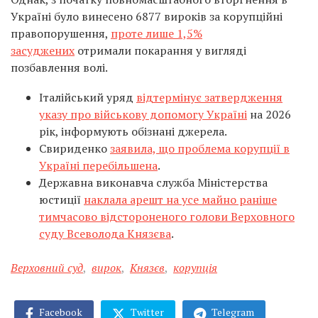
Україні було винесено 6877 вироків за корупційні
правопорушення,
проте лише 1,5%
засуджених
отримали покарання у вигляді
позбавлення волі.
Італійський уряд
відтермінує затвердження
указу про військову допомогу Україні
на 2026
рік, інформують обізнані джерела.
Свириденко
заявила, що проблема корупції в
Україні перебільшена
.
Державна виконавча служба Міністерства
юстиції
наклала арешт на усе майно раніше
тимчасово відстороненого голови Верховного
суду Всеволода Князєва
.
Верховний суд
,
вирок
,
Князєв
,
корупція
Facebook
Twitter
Telegram