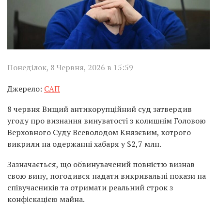
Понеділок, 8 Червня, 2026 в 15:59
Джерело:
САП
8 червня Вищий антикорупційний суд затвердив
угоду про визнання винуватості з колишнім Головою
Верховного Суду Всеволодом Князєвим, котрого
викрили на одержанні хабаря у $2,7 млн.
Зазначається, що обвинувачений повністю визнав
свою вину, погодився надати викривальні покази на
співучасників та отримати реальний строк з
конфіскацією майна.