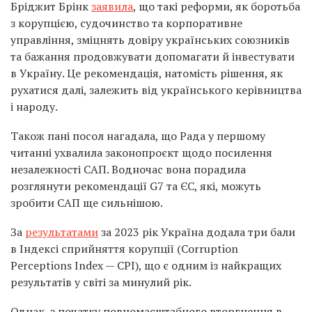
Бріджит Брінк
заявила
, що такі реформи, як боротьба
з корупцією, судочинство та корпоративне
управління, зміцнять довіру українських союзників
та бажання продовжувати допомагати й інвестувати
в Україну. Це рекомендація, натомість рішення, як
рухатися далі, залежить від українського керівництва
і народу.
Також пані посол нагадала, що Рада у першому
читанні ухвалила законопроєкт щодо посилення
незалежності САП. Водночас вона порадила
розглянути рекомендації G7 та ЄС, які, можуть
зробити САП ще сильнішою.
За
результатами
за 2023 рік Україна додала три бали
в Індексі сприйняття корупції (Corruption
Perceptions Index — CPI), що є одним із найкращих
результатів у світі за минулий рік.
Однак, з початку повномасштабного вторгнення в