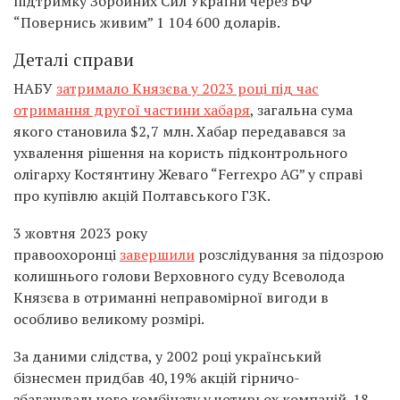
підтримку Збройних Сил України через БФ
“Повернись живим” 1 104 600 доларів.
Деталі справи
НАБУ
затримало Князєва у 2023 році під час
отримання другої частини хабаря
, загальна сума
якого становила $2,7 млн. Хабар передавався за
ухвалення рішення на користь підконтрольного
олігарху Костянтину Жеваго “Ferrexpo AG” у справі
про купівлю акцій Полтавського ГЗК.
3 жовтня 2023 року
правоохоронці
завершили
розслідування за підозрою
колишнього голови Верховного суду Всеволода
Князєва в отриманні неправомірної вигоди в
особливо великому розмірі.
За даними слідства, у 2002 році український
бізнесмен придбав 40,19% акцій гірничо-
збагачувального комбінату у чотирьох компаній. 18