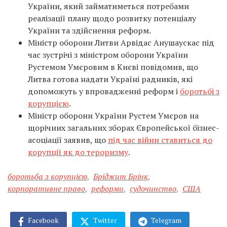
України, який займатиметься потребами
реалізації плану щодо розвитку потенціалу
України та здійснення реформ.
Міністр оборони Литви Арвідас Анушаускас під
час зустрічі з міністром оборони України
Рустемом Умєровим в Києві повідомив, що
Литва готова надати Україні радників, які
допоможуть у впровадженні реформ і
боротьбі з
корупцією
.
Міністр оборони України Рустем Умєров на
щорічних загальних зборах Європейської бізнес-
асоціації заявив, що
під час війни ставиться до
корупції як до тероризму
.
боротьба з корупцією
,
Бріджит Брінк
,
корпоративне право
,
реформи
,
судочинство
,
США
Facebook
Twitter
Telegram