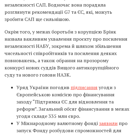
незалежності САП. Водночас вона порадила
розглянути рекомендації G7 та ЄС, які, можуть
зробити САП ще сильнішою.
Окрім того, у межах боротьби з корупцією Брінк
назвала важливим ухвалення проєкту про посилення
незалежності НАБУ, зокрема й шляхом збільшення
чисельності співробітників та посилення деяких
повноважень, а також обрання на прозорому
конкурсі нових суддів Вищого антикорупційного
суду та нового голови НАЗК.
Уряд України погодив
підписання
угоди з
Європейською комісією про фінансування
заходу “Підтримка ЄС для відновлення та
реформ”. Загальний обсяг фінансування в межах
угоди складе 335 млн євро.
У Міжнародному валютному фонді
заявили
про
запуск Фонду розбудови спроможностей для