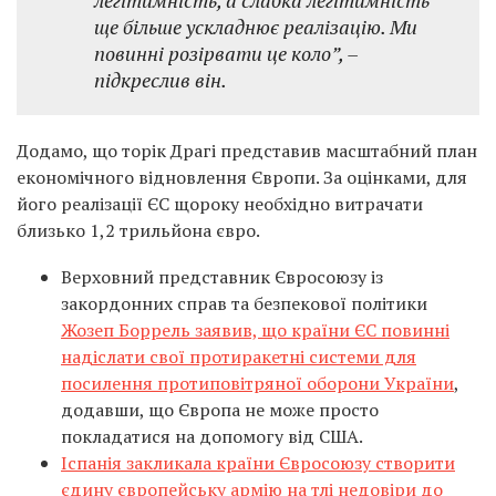
ще більше ускладнює реалізацію. Ми
повинні розірвати це коло”,
–
підкреслив він.
Додамо, що торік Драгі представив масштабний план
економічного відновлення Європи. За оцінками, для
його реалізації ЄС щороку необхідно витрачати
близько 1,2 трильйона євро.
Верховний представник Євросоюзу із
закордонних справ та безпекової політики
Жозеп Боррель заявив, що країни ЄС повинні
надіслати свої протиракетні системи для
посилення протиповітряної оборони України
,
додавши, що Європа не може просто
покладатися на допомогу від США.
Іспанія закликала країни Євросоюзу створити
єдину європейську армію на тлі недовіри до