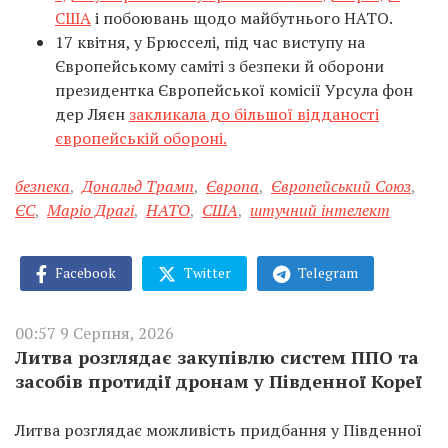
США
і побоювань щодо майбутнього НАТО.
17 квітня, у Брюсселі, під час виступу на
Європейському саміті з безпеки й оборони
президентка Європейської комісії Урсула фон
дер Ляєн
закликала до більшої відданості
європейській обороні.
безпека
,
Дональд Трамп
,
Європа
,
Європейський Союз
,
ЄС
,
Маріо Драгі
,
НАТО
,
США
,
штучний інтелект
Facebook
Twitter
Telegram
00:57 9 Серпня, 2026
Литва розглядає закупівлю систем ППО та
засобів протидії дронам у Південної Кореї
Литва розглядає можливість придбання у Південної