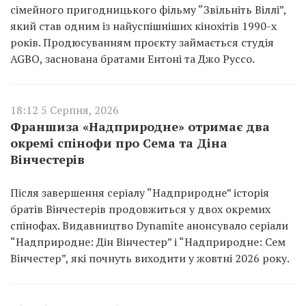
сімейного пригодницького фільму “Звільніть Віллі”,
який став одним із найуспішніших кінохітів 1990-х
років. Продюсуванням проєкту займається студія
AGBO, заснована братами Ентоні та Джо Руссо.
18:12 5 Серпня, 2026
Франшиза «Надприродне» отримає два
окремі спінофи про Сема та Діна
Вінчестерів
Після завершення серіалу “Надприродне” історія
братів Вінчестерів продовжиться у двох окремих
спінофах. Видавництво Dynamite анонсувало серіали
“Надприродне: Дін Вінчестер” і “Надприродне: Сем
Вінчестер”, які почнуть виходити у жовтні 2026 року.