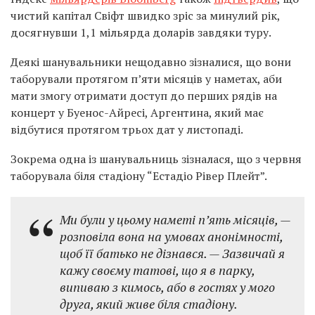
чистий капітал Свіфт швидко зріс за минулий рік,
досягнувши 1,1 мільярда доларів завдяки туру.
Деякі шанувальники нещодавно зізналися, що вони
таборували протягом п’яти місяців у наметах, аби
мати змогу отримати доступ до перших рядів на
концерт у Буенос-Айресі, Аргентина, який має
відбутися протягом трьох дат у листопаді.
Зокрема одна із шанувальниць зізналася, що з червня
таборувала біля стадіону “Естадіо Рівер Плейт”.
Ми були у цьому наметі п’ять місяців, —
розповіла вона на умовах анонімності,
щоб її батько не дізнався. — Зазвичай я
кажу своєму татові, що я в парку,
випиваю з кимось, або в гостях у мого
друга, який живе біля стадіону.