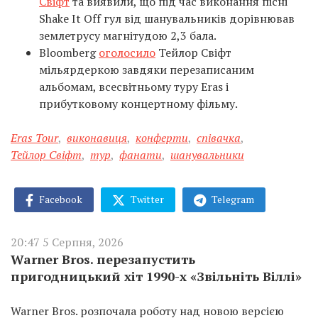
Свіфт
та виявили, що під час виконання пісні
Shake It Off гул від шанувальників дорівнював
землетрусу магнітудою 2,3 бала.
Bloomberg
оголосило
Тейлор Свіфт
мільярдеркою завдяки перезаписаним
альбомам, всесвітньому туру Eras і
прибутковому концертному фільму.
Eras Tour
,
виконавиця
,
конферти
,
співачка
,
Тейлор Свіфт
,
тур
,
фанати
,
шанувальники
Facebook
Twitter
Telegram
20:47 5 Серпня, 2026
Warner Bros. перезапустить
пригодницький хіт 1990-х «Звільніть Віллі»
Warner Bros. розпочала роботу над новою версією