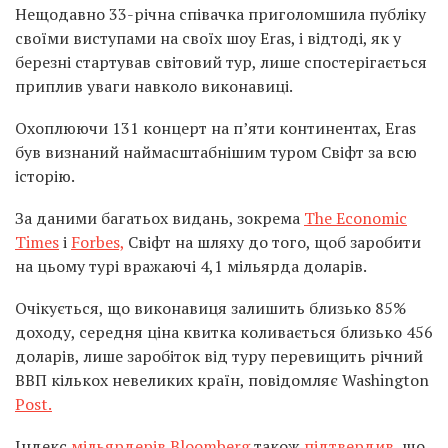
Нещодавно 33-річна співачка приголомшила публіку
своїми виступами на своїх шоу Eras, і відтоді, як у
березні стартував світовий тур, лише спостерігається
приплив уваги навколо виконавиці.
Охоплюючи 131 концерт на п’яти континентах, Eras
був визнаний наймасштабнішим туром Свіфт за всю
історію.
За даними багатьох видань, зокрема
The Economic
Times
і
Forbes,
Свіфт на шляху до того, щоб заробити
на цьому турі вражаючі 4,1 мільярда доларів.
Очікується, що виконавиця залишить близько 85%
доходу, середня ціна квитка коливається близько 456
доларів, лише заробіток від туру перевищить річний
ВВП кількох невеликих країн, повідомляє Washington
Post.
Індекс
мільярдерів Bloomberg
також
підтвердив
, що