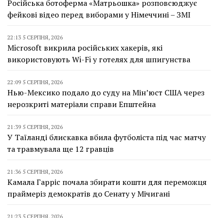
Російська ботоферма «Матрьошка» розповсюджує
фейкові відео перед виборами у Німеччині – ЗМІ
22:13 5 СЕРПНЯ, 2026
Microsoft викрила російських хакерів, які
використовують Wi-Fi у готелях для шпигунства
22:09 5 СЕРПНЯ, 2026
Нью-Мексико подало до суду на Мін’юст США через
нерозкриті матеріали справи Епштейна
21:39 5 СЕРПНЯ, 2026
У Таїланді блискавка вбила футболіста під час матчу
та травмувала ще 12 гравців
21:36 5 СЕРПНЯ, 2026
Камала Гарріс почала збирати кошти для переможця
праймеріз демократів до Сенату у Мічигані
21:23 5 СЕРПНЯ, 2026