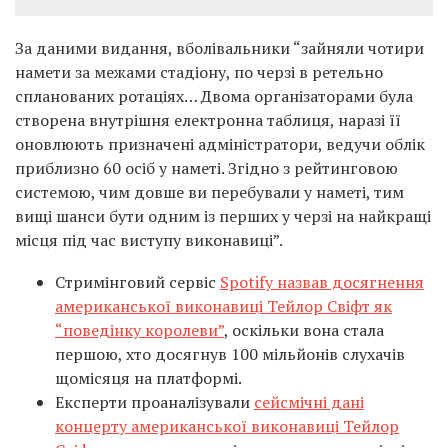
За даними видання, вболівальники “зайняли чотири
намети за межами стадіону, по черзі в ретельно
спланованих ротаціях… Двома організаторами була
створена внутрішня електронна таблиця, наразі її
оновлюють ​​призначені адміністратори, ведучи облік
приблизно 60 осіб у ​​наметі. Згідно з рейтинговою
системою, чим довше ви перебували у наметі, тим
вищі шанси бути одним із перших у черзі на найкращі
місця під час виступу виконавиці”.
Стримінговий сервіс
Spotify назвав досягнення
американської виконавиці Тейлор Свіфт як
“поведінку королеви”
, оскільки вона стала
першою, хто досягнув 100 мільйонів слухачів
щомісяця на платформі.
Експерти проаналізували
сейсмічні дані
концерту американської виконавиці Тейлор