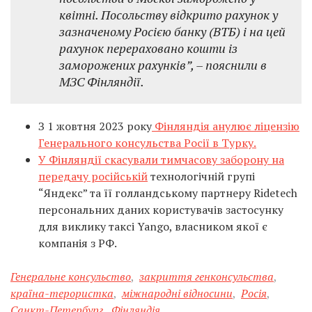
квітні. Посольству відкрито рахунок у
зазначеному Росією банку (ВТБ) і на цей
рахунок перераховано кошти із
заморожених рахунків”, – пояснили в
МЗС Фінляндії.
З 1 жовтня 2023 року
Фінляндія анулює ліцензію
Генерального консульства Росії в Турку.
У Фінляндії скасували тимчасову заборону на
передачу російській
технологічній групі
“Яндекс” та її голландському партнеру Ridetech
персональних даних користувачів застосунку
для виклику таксі Yango, власником якої є
компанія з РФ.
Генеральне консульство
,
закриття генконсульства
,
країна-терористка
,
міжнародні відносини
,
Росія
,
Санкт-Петербург
,
Фінляндія