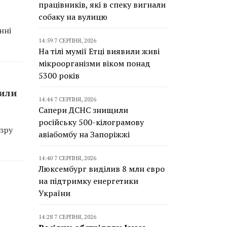
працівників, які в спеку вигнали
собаку на вулицю
нні
14:59 7 СЕРПНЯ, 2026
На тілі мумії Етці виявили живі
мікроорганізми віком понад
5300 років
сили
14:44 7 СЕРПНЯ, 2026
Сапери ДСНС знищили
російську 500-кілограмову
зру
авіабомбу на Запоріжжі
14:40 7 СЕРПНЯ, 2026
Люксембург виділив 8 млн євро
на підтримку енергетики
України
14:28 7 СЕРПНЯ, 2026