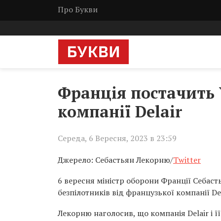
Про Букви
Франція постачить 
компанії Delair
Середа, 6 Вересня, 2023 в 23:59
Джерело: Себастьян Лекорню/
Twitter
6 вересня міністр оборони Франції Себас
безпілотників від французької компанії Del
Лекорню наголосив, що компанія Delair і