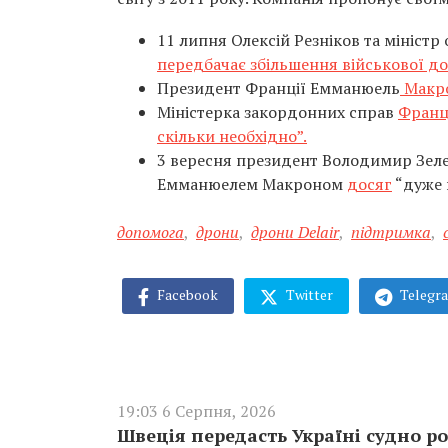
11 липня Олексій Резніков та мініст
передбачає збільшення військової до
Президент Франції Емманюель
Макро
Міністерка закордонних справ
Франці
скільки необхідно”.
3 вересня президент Володимир Зеле
Емманюелем Макроном
досяг
“дуже в
допомога
,
дрони
,
дрони Delair
,
підтримка
,
Facebook
Twitter
Telegr
19:03 6 Серпня, 2026
Швеція передасть Україні судно ро