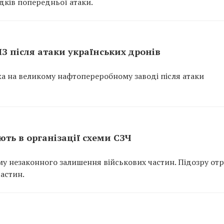
ідків попередньої атаки.
ПЗ після атаки українських дронів
ежа на великому нафтопереробному заводі після атаки
ть в організації схеми СЗЧ
у незаконного залишення військових частин. Підозру от
частин.