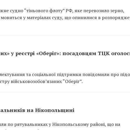
не судно “тіньового флоту” РФ, яке перевозило зерно,
 мовиться у матеріалах суду, що опинилися в розпорядже
их» у реєстрі «Оберіг»: посадовцям ТЦК оголо
ектування та соціальної підтримки повідомили про підо
тру військовозобов’язаних “Оберіг”.
вальників на Нікопольщині
или по рятувальниках у Нікопольському районі, що на