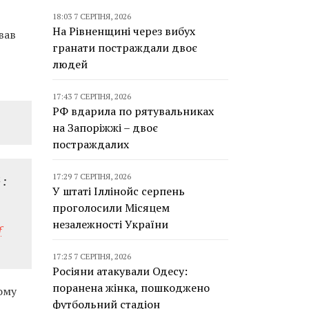
18:03 7 СЕРПНЯ, 2026
На Рівненщині через вибух
вав
гранати постраждали двоє
людей
17:43 7 СЕРПНЯ, 2026
РФ вдарила по рятувальниках
на Запоріжжі – двоє
постраждалих
17:29 7 СЕРПНЯ, 2026
 :
У штаті Іллінойс серпень
проголосили Місяцем
незалежності України
f
17:25 7 СЕРПНЯ, 2026
Росіяни атакували Одесу:
поранена жінка, пошкоджено
ому
футбольний стадіон