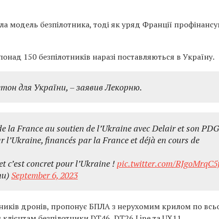
ла модель безпілотника, тоді як уряд Франції профінансу
понад 150 безпілотників наразі поставляються в Україну.
бетон для України, – заявив Лекорню.
e la France au soutien de l’Ukraine avec Delair et son PDG
r l’Ukraine, financés par la France et déjà en cours de
et c’est concret pour l’Ukraine !
pic.twitter.com/RJgoMrqC5
nu)
September 6, 2023
обників дронів, пропонує БПЛА з нерухомим крилом по всь
м клієнтам безпілотники DT46, DT26 Line та UX11.