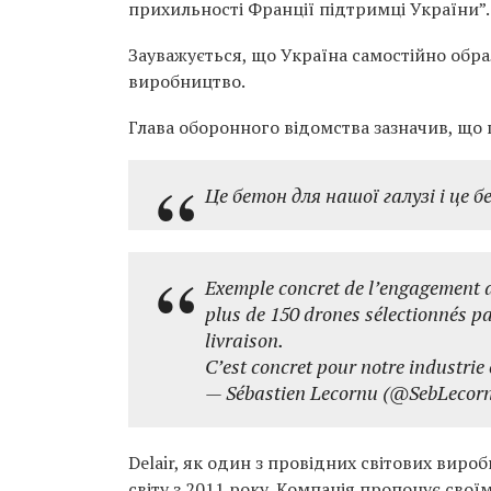
прихильності Франції підтримці України”.
Зауважується, що Україна самостійно обра
виробництво.
Глава оборонного відомства зазначив, що 
Це бетон для нашої галузі і це 
Exemple concret de l’engagement d
plus de 150 drones sélectionnés pa
livraison.
C’est concret pour notre industrie 
— Sébastien Lecornu (@SebLecor
Delair, як один з провідних світових вир
світу з 2011 року. Компанія пропонує свої