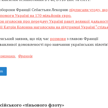
р оборони Франції Себастьян Лекорню
підписали угоду, що
помоги Україні на 170 мільйонів євро.
н оголосив про передачу Україні ракет великої дальності
ї Катрін Колонна наголосила на підтримці Україні “стіль
нський заявив, що під час
розмови
з главою Франції
ажливої ​​домовленості про навчання українських пілотів”
союзники
,
Франція
am
сійського «тіньового флоту»