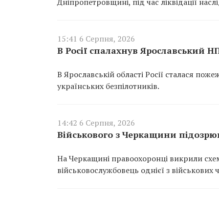
Дніпропетровщині, під час ліквідації насл
15:41 6 Серпня, 2026
В Росії спалахнув Ярославський Н
В Ярославській області Росії сталася пож
українських безпілотників.
14:42 6 Серпня, 2026
Військового з Черкащини підозрюю
На Черкащині правоохоронці викрили схем
військовослужбовець однієї з військових 