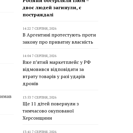
Росіяни обстріляли Ізюм –
двоє людей загинули, є
постраждалі
14:22 7 СЕРПНЯ, 2026
В Аргентині протестують проти
закону про приватну власність
14:04 7 СЕРПНЯ, 2026
Вже п’ятий маркетплейс у РФ
відмовився відповідати за
втрату товарів у разі ударів
дронів
римав
13:53 7 СЕРПНЯ, 2026
Ще 11 дітей повернули з
тимчасово окупованої
Херсонщини
13:41 7 СЕРПНЯ, 2026