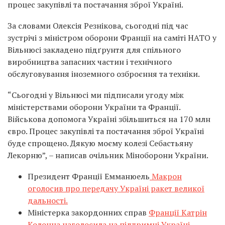
процес закупівлі та постачання зброї Україні.
За словами Олексія Резнікова, сьогодні під час
зустрічі з міністром оборони Франції на саміті НАТО у
Вільнюсі закладено підґрунтя для спільного
виробництва запасних частин і технічного
обслуговування іноземного озброєння та техніки.
“Сьогодні у Вільнюсі ми підписали угоду між
міністерствами оборони України та Франції.
Військова допомога Україні збільшиться на 170 млн
євро. Процес закупівлі та постачання зброї Україні
буде спрощено. Дякую моєму колезі Себастьяну
Лекорню”, – написав очільник Міноборони України.
Президент Франції Емманюель
Макрон
оголосив про передачу Україні ракет великої
дальності.
Міністерка закордонних справ
Франції Катрін
Колонна наголосила на підтримці Україні