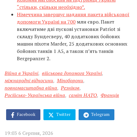
“стільки, скільки необхідно”.
Німеччина завершує надання пакета військової
допомоги Україні на 700
млн євро. Пакет
включатиме дві пускові установки Patriot зі
складу Бундесверу, 40 додаткових бойових
машин піхоти Marder, 25 додаткових основних
бойових танків 1 A5, а також п’ять танків
Bergepanzer 2.
Війна в Україні
,
військова допомога Україні
,
міжнародні відносини
,
Міноборони
,
повномасштабна війна
,
Резніков
,
Російсько-Українська війна
,
саміт НАТО
,
Франція
Facebook
Twitter
Telegram
19:03 6 Серпня, 2026