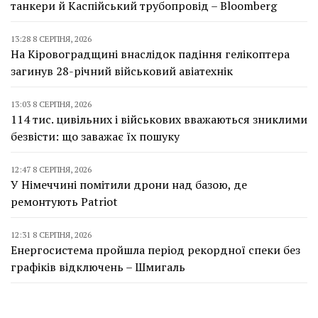
танкери й Каспійський трубопровід – Bloomberg
13:28 8 СЕРПНЯ, 2026
На Кіровоградщині внаслідок падіння гелікоптера
загинув 28-річний військовий авіатехнік
13:03 8 СЕРПНЯ, 2026
114 тис. цивільних і військових вважаються зниклими
безвісти: що заважає їх пошуку
12:47 8 СЕРПНЯ, 2026
У Німеччині помітили дрони над базою, де
ремонтують Patriot
12:31 8 СЕРПНЯ, 2026
Енергосистема пройшла період рекордної спеки без
графіків відключень – Шмигаль