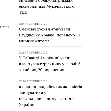
списали з обліку: затримали
екскерівників Мукачівського
ТЦК
12:37 7 СЕРПНЯ, 2026
римав
Єменські хусити атакували
Саудівську Аравію: поранено 11
мирних жителів
12:18 7 СЕРПНЯ, 2026
У Таїланді 14-річний учень
влаштував стрілянину у школі: 6
загиблих, 20 поранених
12:10 7 СЕРПНЯ, 2026
6 південнокорейських активістів
звинуватили у
несанкціонованому візиті до
України