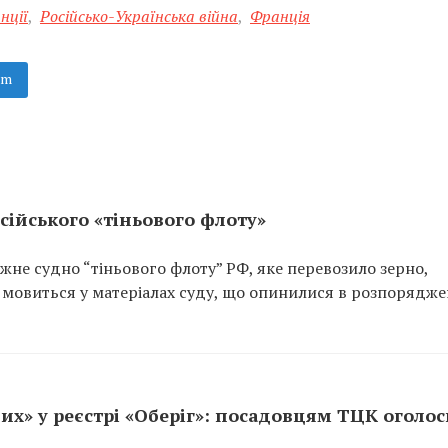
нції
,
Російсько-Українська війна
,
Франція
am
сійського «тіньового флоту»
не судно “тіньового флоту” РФ, яке перевозило зерно,
 мовиться у матеріалах суду, що опинилися в розпорядже
их» у реєстрі «Оберіг»: посадовцям ТЦК оголо