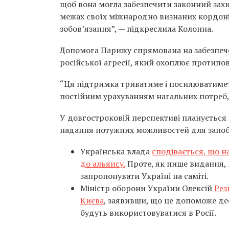
щоб вона могла забезпечити законний захист
межах своїх міжнародно визнаних кордонів
зобов’язання”, — підкреслила Колонна.
Допомога Парижу спрямована на забезпече
російської агресії, який охоплює протипо
“Ця підтримка триватиме і посилюватимет
постійним урахуванням нагальних потреб, 
У довгостроковій перспективі планується
надання потужних можливостей для запобі
Українська влада
сподівається, що н
до альянсу.
Проте, як пише видання, 
запропонувати Україні на саміті.
Міністр оборони України Олексій
Рез
Києва
, заявивши, що це допоможе де
будуть використовуватися в Росії.