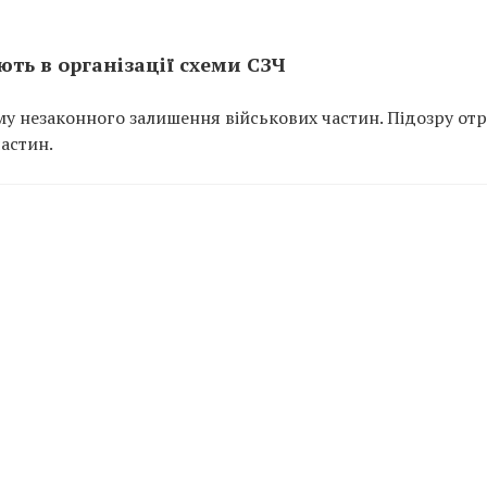
ть в організації схеми СЗЧ
у незаконного залишення військових частин. Підозру от
частин.