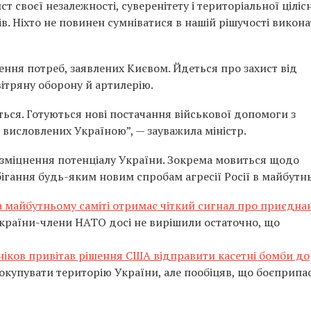
 своєї незалежності, суверенітету і територіальної цілісн
. Ніхто не повинен сумніватися в нашій рішучості викона
ння потреб, заявлених Києвом. Йдеться про захист від
вітряну оборону й артилерію.
ься. Готуються нові постачання військової допомоги з
висловлених Україною”, — зауважила міністр.
 зміцнення потенціалу України. Зокрема мовиться щодо
гання будь-яким новим спробам агресії Росії в майбутн
а майбутньому саміті отримає чіткий сигнал про приєдна
країни-члени НАТО досі не вирішили остаточно, що
ніков привітав рішення США відправити касетні бомби до
окупувати територію України, але пообіцяв, що боєприпа