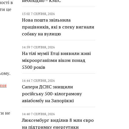
необхідно – КМІС
ості в
ти це
15:02 7 СЕРПНЯ, 2026
Нова пошта звільнила
працівників, які в спеку вигнали
собаку на вулицю
14:59 7 СЕРПНЯ, 2026
На тілі мумії Етці виявили живі
мікроорганізми віком понад
5300 років
ьому.
14:44 7 СЕРПНЯ, 2026
ння
Сапери ДСНС знищили
російську 500-кілограмову
авіабомбу на Запоріжжі
си не
14:40 7 СЕРПНЯ, 2026
Люксембург виділив 8 млн євро
на підтримку енергетики