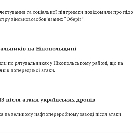
ектування та соціальної підтримки повідомили про підо
тру військовозобов’язаних “Оберіг”.
вальників на Нікопольщині
или по рятувальниках у Нікопольському районі, що на
ідків попередньої атаки.
ПЗ після атаки українських дронів
ежа на великому нафтопереробному заводі після атаки