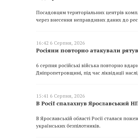
Посадовцям територіальних центрів компл
через внесення неправдивих даних до реєс
16:42 6 Серпня, 2026
Росіяни повторно атакували ряту
6 серпня російські війська повторно вдар
Дніпропетровщині, під час ліквідації насл
15:41 6 Серпня, 2026
В Росії спалахнув Ярославський Н
В Ярославській області Росії сталася пож
українських безпілотників.