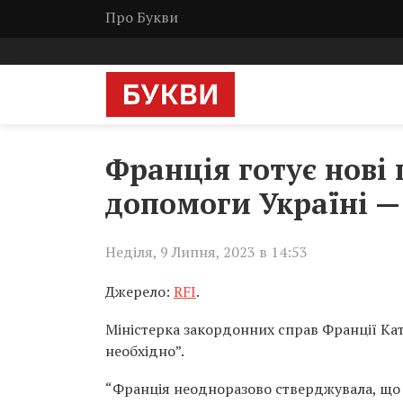
Про Букви
Франція готує нові 
допомоги Україні —
Неділя, 9 Липня, 2023 в 14:53
Джерело:
RFI
.
Міністерка закордонних справ Франції Кат
необхідно”.
“Франція неодноразово стверджувала, що п