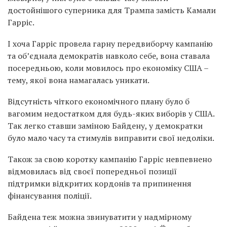
достойнішого суперника для Трампа замість Камали
Гарріс.
І хоча Гарріс провела гарну передвиборчу кампанію
та об’єднала демократів навколо себе, вона ставала
посередньою, коли мовилось про економіку США –
тему, якої вона намагалась уникати.
Відсутність чіткого економічного плану було б
вагомим недостатком для будь-яких виборів у США.
Так легко ставши заміною Байдену, у демократки
було мало часу та стимулів виправити свої недоліки.
Також за свою коротку кампанію Гарріс невпевнено
відмовилась від своєї попередньої позиції
підтримки відкритих кордонів та припинення
фінансування поліції.
Байдена теж можна звинуватити у надмірному