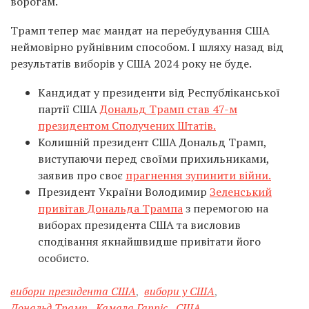
ворогам.
Трамп тепер має мандат на перебудування США
неймовірно руйнівним способом. І шляху назад від
результатів виборів у США 2024 року не буде.
Кандидат у президенти від Республіканської
партії США
Дональд Трамп став 47-м
президентом Сполучених Штатів.
Колишній президент США Дональд Трамп,
виступаючи перед своїми прихильниками,
заявив про своє
прагнення зупинити війни.
Президент України Володимир
Зеленський
привітав Дональда Трампа
з перемогою на
виборах президента США та висловив
сподівання якнайшвидше привітати його
особисто.
вибори президента США
,
вибори у США
,
Дональд Трамп
,
Камала Гарріс
,
США