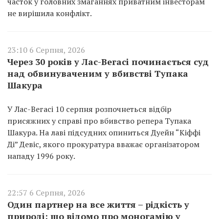
часток у головних змаганнях приватним інвесторам
не вирішила конфлікт.
23:10 6 Серпня, 2026
Через 30 років у Лас-Вегасі починається суд
над обвинуваченим у вбивстві Тупака
Шакура
У Лас-Вегасі 10 серпня розпочнеться відбір
присяжних у справі про вбивство репера Тупака
Шакура. На лаві підсудних опиниться Дуейн “Кіффі
Ді” Девіс, якого прокуратура вважає організатором
нападу 1996 року.
22:57 6 Серпня, 2026
Один партнер на все життя – рідкість у
природі: що відомо про моногамію у