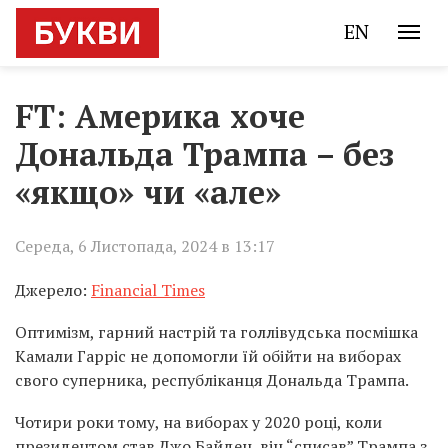
EN
FT: Америка хоче
Дональда Трампа – без
«якщо» чи «але»
Середа, 6 Листопада, 2024 в 13:17
Джерело:
Financial Times
Оптимізм, гарний настрій та голлівудська посмішка
Камали Гарріс не допомогли їй обійти на виборах
свого суперника, республіканця Дональда Трампа.
Чотири роки тому, на виборах у 2020 році, коли
президентом став Джо Байден, він “списав” Трампа з