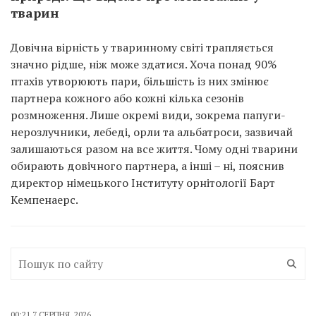
тварин
Довічна вірність у тваринному світі трапляється
значно рідше, ніж може здатися. Хоча понад 90%
птахів утворюють пари, більшість із них змінює
партнера кожного або кожні кілька сезонів
розмноження. Лише окремі види, зокрема папуги-
нерозлучники, лебеді, орли та альбатроси, зазвичай
залишаються разом на все життя. Чому одні тварини
обирають довічного партнера, а інші – ні, пояснив
директор німецького Інституту орнітології Барт
Кемпенаерс.
00:21 7 СЕРПНЯ, 2026