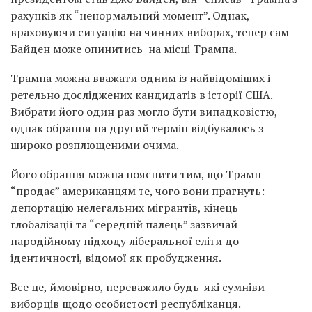
рахунків як “ненормальний момент”. Однак,
враховуючи ситуацію на чинних виборах, тепер сам
Байден може опинитись на місці Трампа.
Трампа можна вважати одним із найвідоміших і
ретельно досліджених кандидатів в історії США.
Вибрати його один раз могло бути випадковістю,
однак обрання на другий термін відбувалось з
широко розплющеними очима.
Його обрання можна пояснити тим, що Трамп
“продає” американцям те, чого вони прагнуть:
депортацію нелегальних мігрантів, кінець
глобалізації та “середній палець” зазвичай
пародійному підходу ліберальної еліти до
ідентичності, відомої як пробудження.
Все це, ймовірно, переважило будь-які сумніви
виборців щодо особистості республіканця.