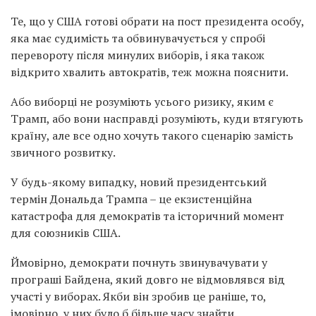
Те, що у США готові обрати на пост президента особу,
яка має судимість та обвинувачується у спробі
перевороту після минулих виборів, і яка також
відкрито хвалить автократів, теж можна пояснити.
Або виборці не розуміють усього ризику, яким є
Трамп, або вони насправді розуміють, куди втягують
країну, але все одно хочуть такого сценарію замість
звичного розвитку.
У будь-якому випадку, новий президентський
термін Дональда Трампа – це екзистенційна
катастрофа для демократів та історичний момент
для союзників США.
Ймовірно, демократи почнуть звинувачувати у
програші Байдена, який довго не відмовлявся від
участі у виборах. Якби він зробив це раніше, то,
імовірно, у них було б більше часу знайти