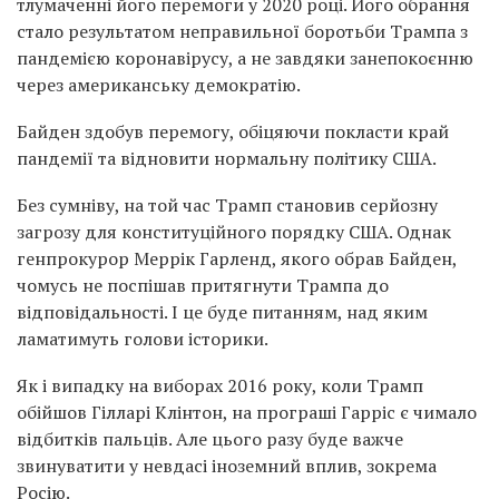
тлумаченні його перемоги у 2020 році. Його обрання
стало результатом неправильної боротьби Трампа з
пандемією коронавірусу, а не завдяки занепокоєнню
через американську демократію.
Байден здобув перемогу, обіцяючи покласти край
пандемії та відновити нормальну політику США.
Без сумніву, на той час Трамп становив серйозну
загрозу для конституційного порядку США. Однак
генпрокурор Меррік Гарленд, якого обрав Байден,
чомусь не поспішав притягнути Трампа до
відповідальності. І це буде питанням, над яким
ламатимуть голови історики.
Як і випадку на виборах 2016 року, коли Трамп
обійшов Гілларі Клінтон, на програші Гарріс є чимало
відбитків пальців. Але цього разу буде важче
звинуватити у невдасі іноземний вплив, зокрема
Росію.