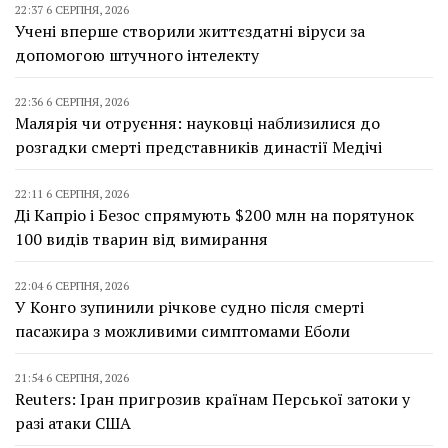
22:37 6 СЕРПНЯ, 2026
Учені вперше створили життєздатні віруси за
допомогою штучного інтелекту
22:36 6 СЕРПНЯ, 2026
Малярія чи отруєння: науковці наблизилися до
розгадки смерті представників династії Медічі
22:11 6 СЕРПНЯ, 2026
Ді Капріо і Безос спрямують $200 млн на порятунок
100 видів тварин від вимирання
22:04 6 СЕРПНЯ, 2026
У Конго зупинили річкове судно після смерті
пасажира з можливими симптомами Еболи
21:54 6 СЕРПНЯ, 2026
Reuters: Іран пригрозив країнам Перської затоки у
разі атаки США