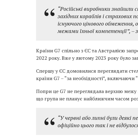
“Російські виробники знайшли
західних кораблів і страхових 
існуючого цінового обмеження, 
межами їхньої компетенції”, – 
Країни G7 спільно з ЄС та Австралією зап
2022 року. Вже у лютому 2023 року було з
Спершу у ЄС домовилися переглядати стелю ц
країни G7 – “за необхідності”, включаючи
Попри це G7 не переглядала верхню межу з 
що група не планує найближчим часом ро
“У червні або липні були деякі п
офіційно цього так і не відбуло