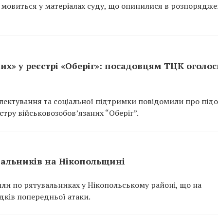
 мовиться у матеріалах суду, що опинилися в розпорядже
их» у реєстрі «Оберіг»: посадовцям ТЦК оголо
ектування та соціальної підтримки повідомили про підо
тру військовозобов’язаних “Оберіг”.
вальників на Нікопольщині
или по рятувальниках у Нікопольському районі, що на
ідків попередньої атаки.