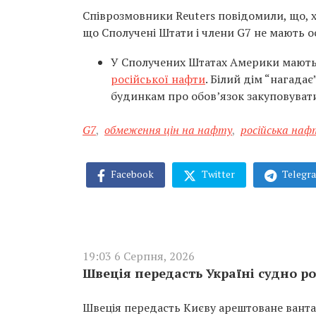
Співрозмовники Reuters повідомили, що, хо
що Сполучені Штати і члени G7 не мають 
У Сполучених Штатах Америки мают
російської нафти
. Білий дім “нагада
будинкам про обов’язок закуповувати 
G7
,
обмеження цін на нафту
,
російська наф
Facebook
Twitter
Telegr
19:03 6 Серпня, 2026
Швеція передасть Україні судно ро
Швеція передасть Києву арештоване вантаж