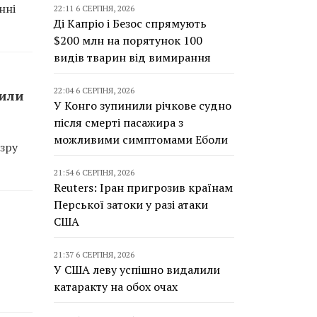
нні
22:11 6 СЕРПНЯ, 2026
Ді Капріо і Безос спрямують
$200 млн на порятунок 100
видів тварин від вимирання
22:04 6 СЕРПНЯ, 2026
сили
У Конго зупинили річкове судно
після смерті пасажира з
можливими симптомами Еболи
зру
21:54 6 СЕРПНЯ, 2026
Reuters: Іран пригрозив країнам
Перської затоки у разі атаки
США
21:37 6 СЕРПНЯ, 2026
У США леву успішно видалили
катаракту на обох очах