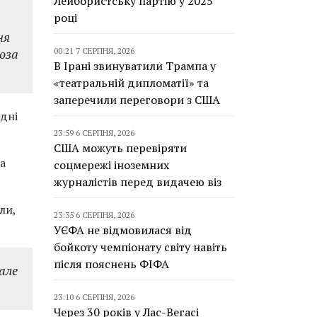
Лейбористську партію у 2025
році
ня
поза
00:21 7 СЕРПНЯ, 2026
В Ірані звинуватили Трампа у
«театральній дипломатії» та
заперечили переговори з США
удні
23:59 6 СЕРПНЯ, 2026
США можуть перевіряти
 а
соцмережі іноземних
журналістів перед видачею віз
ли,
23:35 6 СЕРПНЯ, 2026
УЄФА не відмовилася від
бойкоту чемпіонату світу навіть
після пояснень ФІФА
 але
23:10 6 СЕРПНЯ, 2026
Через 30 років у Лас-Вегасі