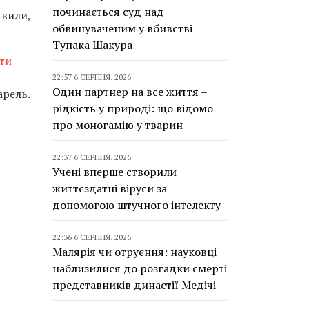
починається суд над
явили,
обвинуваченим у вбивстві
Тупака Шакура
ти
22:57 6 СЕРПНЯ, 2026
Один партнер на все життя –
арель.
рідкість у природі: що відомо
про моногамію у тварин
22:37 6 СЕРПНЯ, 2026
Учені вперше створили
життєздатні віруси за
допомогою штучного інтелекту
22:36 6 СЕРПНЯ, 2026
Малярія чи отруєння: науковці
наблизилися до розгадки смерті
представників династії Медічі