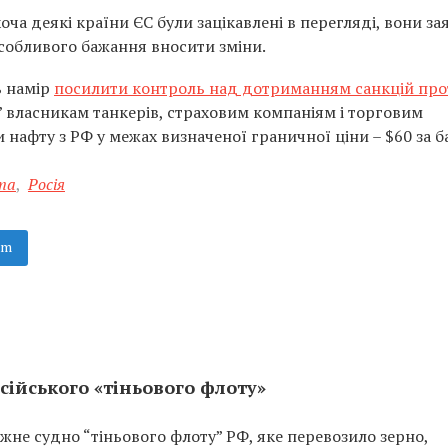
ча деякі країни ЄС були зацікавлені в перегляді, вони за
особливого бажання вносити зміни.
ь намір
посилити контроль над дотриманням санкцій про
є” власникам танкерів, страховим компаніям і торговим
нафту з РФ у межах визначеної граничної ціни – $60 за б
та
,
Росія
am
сійського «тіньового флоту»
не судно “тіньового флоту” РФ, яке перевозило зерно,