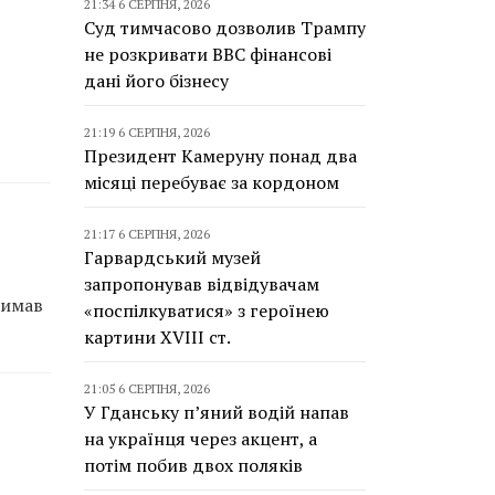
21:34 6 СЕРПНЯ, 2026
Суд тимчасово дозволив Трампу
не розкривати BBC фінансові
дані його бізнесу
21:19 6 СЕРПНЯ, 2026
Президент Камеруну понад два
місяці перебуває за кордоном
21:17 6 СЕРПНЯ, 2026
Гарвардський музей
запропонував відвідувачам
римав
«поспілкуватися» з героїнею
картини XVIII ст.
21:05 6 СЕРПНЯ, 2026
У Гданську п’яний водій напав
на українця через акцент, а
потім побив двох поляків