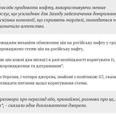
 способи продавати нафту, використовуючи менше
послуг, що ускладнює для Заходу забезпечення дотриман
оскільки компанії, що сприяють торгівлі, знаходяться 
зазначило агентство.
ровадили механізм обмеження цін на російську нафту у гр
апроваджено стелю цін на російську нафту.
ін кожні два місяці і в разі необхідності коригувати її,
 “впровадження та дотримання”.
березня, і чотири джерела, знайомі з політикою G7, сказа
зглядати питання щодо коригування схеми.
ереговори про перегляд або, принаймні, розмови про це,
ся”, – сказало одне дипломатичне джерело.