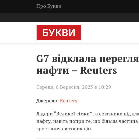
Про Букви
G7 відклала перегля
нафти – Reuters
Середа, 6 Вересня, 2023 в 10:29
Джерело:
Reuters
Лідери “Великої сімки” та союзники відкл
нафту, навіть попри те, що більша частина
зростання світових цін.