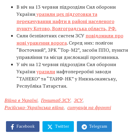
В ніч на 13 червня підрозділи Сил оборони
України
уразили цех підготовки та
перекачування нафти в районі населеного
пункту Котово, Волгоградська область, РФ.
Сили безпілотних систем ЗСУ
повідомили про
нові ураження ворога
. Серед них: полігон
“Восточний”, ЗРК “Тор-М2”, засоби ППО, пункти
управління та місця дислокації противника.
У ніч на 12 червня підрозділи Сил оборони
України
уразили
нафтопереробні заводи
“ТАНЕКО” та “ТАИФ-НК” у Нижньокамську,
Республіка Татарстан.
Війна в Україні
,
Генштаб ЗСУ
,
ЗСУ
,
Російсько-Українська війна
,
ситуація на фронті
Facebook
Twitter
Telegram