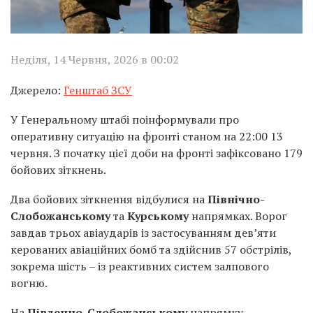
Неділя, 14 Червня, 2026 в 00:02
Джерело:
Генштаб ЗСУ
У Генеральному штабі поінформували про
оперативну ситуацію на фронті станом на 22:00 13
червня. З початку цієї доби на фронті зафіксовано 179
бойових зіткнень.
Два бойових зіткнення відбулися на
Північно-
Слобожанському
та
Курському
напрямках. Ворог
завдав трьох авіаударів із застосуванням дев’яти
керованих авіаційних бомб та здійснив 57 обстрілів,
зокрема шість – із реактивних систем залпового
вогню.
На
Південно-Слобожанському
напрямку