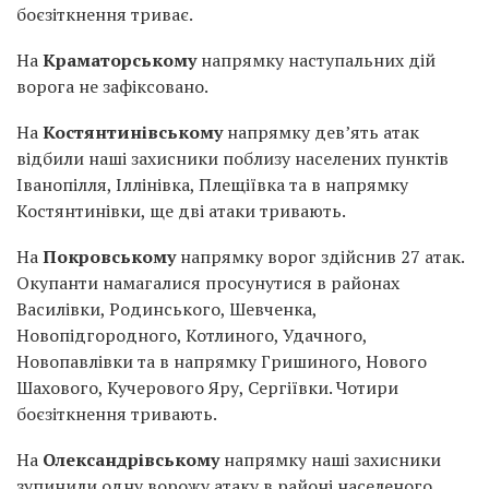
боєзіткнення триває.
На
Краматорському
напрямку наступальних дій
ворога не зафіксовано.
На
Костянтинівському
напрямку дев’ять атак
відбили наші захисники поблизу населених пунктів
Іванопілля, Іллінівка, Плещіївка та в напрямку
Костянтинівки, ще дві атаки тривають.
На
Покровському
напрямку ворог здійснив 27 атак.
Окупанти намагалися просунутися в районах
Василівки, Родинського, Шевченка,
Новопідгородного, Котлиного, Удачного,
Новопавлівки та в напрямку Гришиного, Нового
Шахового, Кучерового Яру, Сергіївки. Чотири
боєзіткнення тривають.
На
Олександрівському
напрямку наші захисники
зупинили одну ворожу атаку в районі населеного