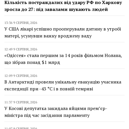
Кількість постраждалих від удару РФ по Харкову
зросла до 27: під завалами шукають людей
13:36 9 СЕРПНЯ, 2026
У США лікарі успішно прооперували дитину в утробі
матері, усунувши важку вроджену ваду
12:49 9 СЕРПНЯ, 2026
«Одіссея» стала першим за 14 років фільмом Нолана,
що зібрав понад $1 млрд
12:09 9 СЕРПНЯ, 2026
В Антарктиді провели унікальну евакуацію учасника
експедиції при -43 °C і в повній темряві
11:37 9 СЕРПНЯ, 2026
У Косові депутатка закидала яйцями прем’єр-
міністра під час засідання парламенту
11:07 9 СЕРПНЯ, 2026