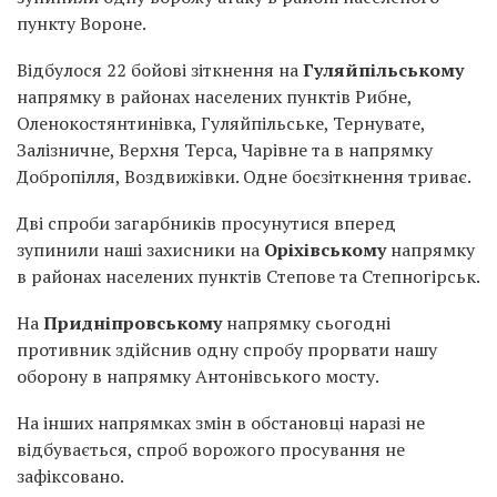
пункту Вороне.
Відбулося 22 бойові зіткнення на
Гуляйпільському
напрямку в районах населених пунктів Рибне,
Оленокостянтинівка, Гуляйпільське, Тернувате,
Залізничне, Верхня Терса, Чарівне та в напрямку
Добропілля, Воздвижівки. Одне боєзіткнення триває.
Дві спроби загарбників просунутися вперед
зупинили наші захисники на
Оріхівському
напрямку
в районах населених пунктів Степове та Степногірськ.
На
Придніпровському
напрямку сьогодні
противник здійснив одну спробу прорвати нашу
оборону в напрямку Антонівського мосту.
На інших напрямках змін в обстановці наразі не
відбувається, спроб ворожого просування не
зафіксовано.