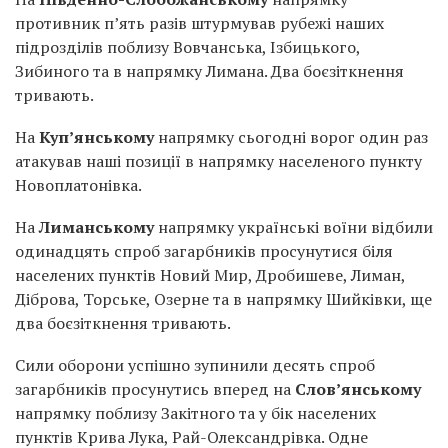
противник п’ять разів штурмував рубежі наших
підрозділів поблизу Вовчанська, Ізбицького,
Зибиного та в напрямку Лимана. Два боєзіткнення
тривають.
На
Куп’янському
напрямку сьогодні ворог один раз
атакував наші позиції в напрямку населеного пункту
Новоплатонівка.
На
Лиманському
напрямку українські воїни відбили
одинадцять спроб загарбників просунутися біля
населених пунктів Новий Мир, Дробишеве, Лиман,
Діброва, Торське, Озерне та в напрямку Шийківки, ще
два боєзіткнення тривають.
Сили оборони успішно зупинили десять спроб
загарбників просунутись вперед на
Слов’янському
напрямку поблизу Закітного та у бік населених
пунктів Крива Лука, Рай-Олександрівка. Одне