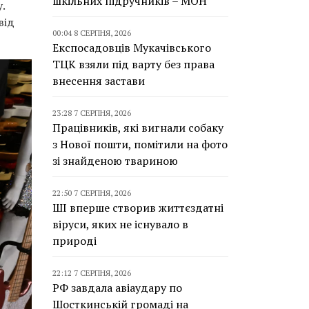
шкільних підручників – МОН
.
від
00:04 8 СЕРПНЯ, 2026
Експосадовців Мукачівського
ТЦК взяли під варту без права
внесення застави
23:28 7 СЕРПНЯ, 2026
Працівників, які вигнали собаку
з Нової пошти, помітили на фото
зі знайденою твариною
22:50 7 СЕРПНЯ, 2026
ШІ вперше створив життєздатні
віруси, яких не існувало в
природі
22:12 7 СЕРПНЯ, 2026
РФ завдала авіаудару по
Шосткинській громаді на