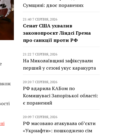
Сумщині: двоє поранених
21:40 7 СЕРПНЯ, 2026
Сенат США ухвалив
законопроєкт Ліндсі Грема
про санкції проти РФ
21:22 7 СЕРПНЯ, 2026
На Миколаївщині зафіксували
е
перший у сезоні укус каракурта
20:20 7 СЕРПНЯ, 2026
також
РФ вдарила КАБом по
Комишувасі Запорізької області:
є поранений
ості
20:09 7 СЕРПНЯ, 2026
ні
РФ масовано атакувала об’єкти
«Укрнафти»: пошкоджено сім