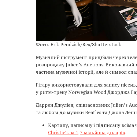
Фото: Erik Pendzich/Rex/Shutterstock
Музичний інструмент придбали через тел
розпродажу Julien’s Auctions. Виконавчий
частина музичної історії, але й символ с
Гітару використовували для запису пісень, так
у ритм-треку Norwegian Wood Джорджа Га
Даррен Джулієн, співзасновник Julien’s Au
та любові до музики Beatles та Джона Ленн
Картину, написану і підписану всіма
Christie’s за 1,7 мільйона доларів
.