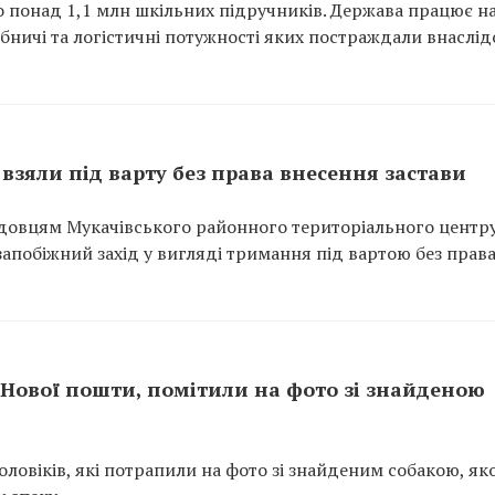
но понад 1,1 млн шкільних підручників. Держава працює н
ничі та логістичні потужності яких постраждали внаслід
взяли під варту без права внесення застави
довцям Мукачівського районного територіального центр
апобіжний захід у вигляді тримання під вартою без прав
з Нової пошти, помітили на фото зі знайденою
ловіків, які потрапили на фото зі знайденим собакою, як