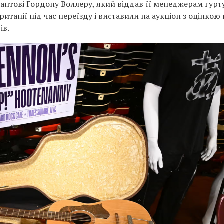
нтові Гордону Воллеру, який віддав її менеджерам гурту
ританії під час переїзду і виставили на аукціон з оцінкою 
ів.