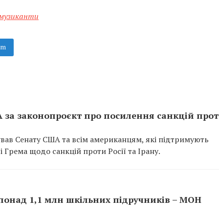
музиканти
am
 за законопроєкт про посилення санкцій про
ав Сенату США та всім американцям, які підтримують
і Грема щодо санкцій проти Росії та Ірану.
 понад 1,1 млн шкільних підручників – МОН