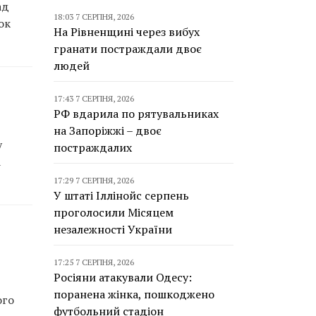
ад
18:03 7 СЕРПНЯ, 2026
ок
На Рівненщині через вибух
гранати постраждали двоє
людей
17:43 7 СЕРПНЯ, 2026
РФ вдарила по рятувальниках
на Запоріжжі – двоє
у
постраждалих
а
17:29 7 СЕРПНЯ, 2026
У штаті Іллінойс серпень
проголосили Місяцем
незалежності України
17:25 7 СЕРПНЯ, 2026
Росіяни атакували Одесу:
поранена жінка, пошкоджено
ого
футбольний стадіон