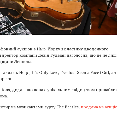
ефонний аукціон в Нью-Йорку як частину дводенного
 директор компанії Девід Гудман наголосив, що це не лиш
падщини Леннона.
их як Help!, It’s Only Love, I’ve Just Seen a Face і Girl, а 
ррісона.
ctions, додав, що вона є унікальним свідоцтвом приваблив
она.
 чотирма музикантами гурту The Beatles,
продана на аукціо