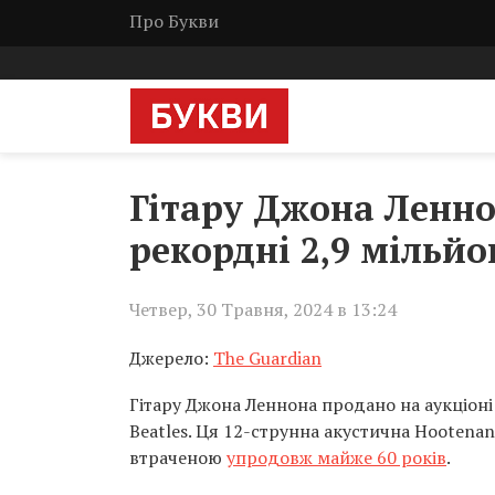
Про Букви
Гітару Джона Ленно
рекордні 2,9 мільйо
Четвер, 30 Травня, 2024 в 13:24
Джерело:
The Guardian
Гітару Джона Леннона продано на аукціоні
Beatles. Ця 12-струнна акустична Hootenan
втраченою
упродовж майже 60 років
.