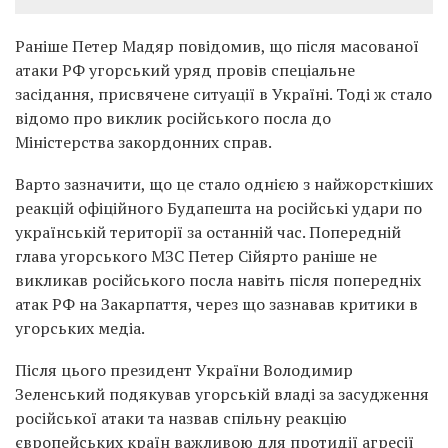
Раніше Петер Мадяр повідомив, що після масованої
атаки РФ угорський уряд провів спеціальне
засідання, присвячене ситуації в Україні. Тоді ж стало
відомо про виклик російського посла до
Міністерства закордонних справ.
Варто зазначити, що це стало однією з найжорсткіших
реакцій офіційного Будапешта на російські удари по
українській території за останній час. Попередній
глава угорського МЗС Петер Сійярто раніше не
викликав російського посла навіть після попередніх
атак РФ на Закарпаття, через що зазнавав критики в
угорських медіа.
Після цього президент України Володимир
Зеленський подякував угорській владі за засудження
російської атаки та назвав спільну реакцію
європейських країн важливою для протидії агресії