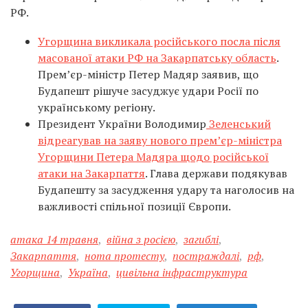
РФ.
Угорщина викликала російського посла після
масованої атаки РФ на Закарпатську область
.
Прем’єр-міністр Петер Мадяр заявив, що
Будапешт рішуче засуджує удари Росії по
українському регіону.
Президент України Володимир
Зеленський
відреагував на заяву нового прем’єр-міністра
Угорщини Петера Мадяра щодо російської
атаки на Закарпаття
. Глава держави подякував
Будапешту за засудження удару та наголосив на
важливості спільної позиції Європи.
атака 14 травня
,
війна з росією
,
загиблі
,
Закарпаття
,
нота протесту
,
постраждалі
,
рф
,
Угорщина
,
Україна
,
цивільна інфраструктура