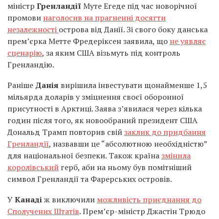
міністр
Гренландії
Муте Егеде під час новорічної
промови
наголосив на прагненні досягти
незалежності
острова від Данії. Зі свого боку данська
прем’єрка Метте Фредеріксен заявила, що
не уявляє
сценарію
, за яким США візьмуть під контроль
Гренландію.
Раніше
Данія
вирішила інвестувати щонайменше 1,5
мільярда доларів у зміцнення своєї оборонної
присутності в Арктиці. Заява з’явилася через кілька
годин після того, як новообраний президент США
Дональд Трамп повторив свій
заклик до придбання
Гренландії
, назвавши це “абсолютною необхідністю”
для національної безпеки. Також країна
змінила
королівський
герб, аби на ньому був помітніший
символ Гренландії та Фарерських островів.
У
Канаді
ж виключили
можливість приєднання до
Сполучених Штатів
. Прем’єр-міністр Джастін Трюдо