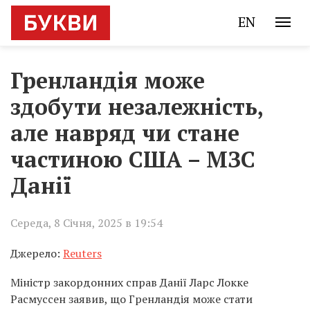
EN
Гренландія може
здобути незалежність,
але навряд чи стане
частиною США – МЗС
Данії
Середа, 8 Січня, 2025 в 19:54
Джерело:
Reuters
Міністр закордонних справ Данії Ларс Локке
Расмуссен заявив, що Гренландія може стати