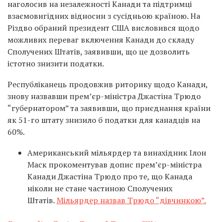
наголосив на незалежності Канади та підтримці
взаємовигідних відносин з сусідньою країною. На
Різдво обраний президент США висловився щодо
можливих переваг включення Канади до складу
Сполучених Штатів, заявивши, що це дозволить
істотно знизити податки.
Республіканець продовжив риторику щодо Канади,
знову назвавши прем’єр-міністра Джастіна Трюдо
“губернатором” та заявивши, що приєднання країни
як 51-го штату знизило б податки для канадців на
60%.
Американський мільярдер та винахідник Ілон
Маск прокоментував допис прем’єр-міністра
Канади Джастіна Трюдо про те, що Канада
ніколи не стане частиною Сполучених
Штатів.
Мільярдер назвав Трюдо “дівчинкою”.