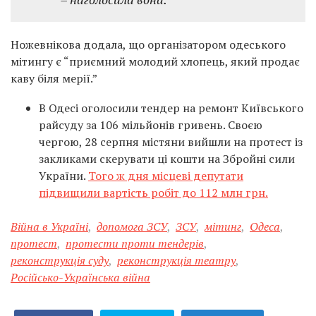
Ножевнікова додала, що організатором одеського
мітингу є “приємний молодий хлопець, який продає
каву біля мерії.”
В Одесі оголосили тендер на ремонт Київського
райсуду за 106 мільйонів гривень. Своєю
чергою, 28 серпня містяни вийшли на протест із
закликами скерувати ці кошти на Збройні сили
України.
Того ж дня місцеві депутати
підвищили вартість робіт до 112 млн грн.
Війна в Україні
,
допомога ЗСУ
,
ЗСУ
,
мітинг
,
Одеса
,
протест
,
протести проти тендерів
,
реконструкція суду
,
реконструкція театру
,
Російсько-Українська війна