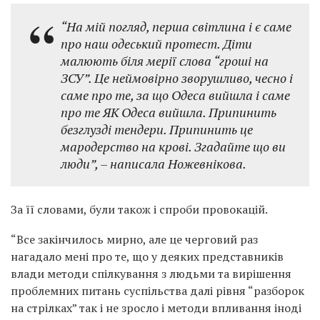
“На мій погляд, перша світлина і є саме
про наш одеський протест. Діти
малюють біля мерії слова “гроші на
ЗСУ”. Це неймовірно зворушливо, чесно і
саме про те, за що Одеса вийшла і саме
про те ЯК Одеса вийшла. Припинить
безглузді тендери. Припинить це
мародерство на крові. Згадайте що ви
люди”, – написала Ножевнікова.
За її словами, були також і спроби провокацій.
“Все закінчилось мирно, але це черговий раз
нагадало мені про те, що у деяких представників
влади методи спілкування з людьми та вирішення
проблемних питань суспільства далі рівня “разборок
на стрілках” так і не зросло і методи впливання іноді