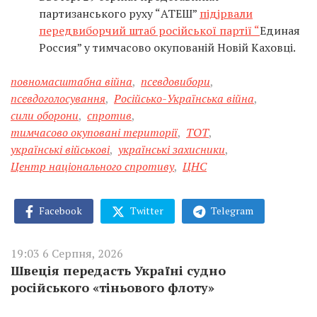
партизанського руху “АТЕШ”
підірвали
передвиборчий штаб російської партії “
Единая
Россия” у тимчасово окупованій Новій Каховці.
повномасштабна війна
,
псевдовибори
,
псевдоголосування
,
Російсько-Українська війна
,
сили оборони
,
спротив
,
тимчасово окуповані території
,
ТОТ
,
українські військові
,
українські захисники
,
Центр національного спротиву
,
ЦНС
Facebook
Twitter
Telegram
19:03 6 Серпня, 2026
Швеція передасть Україні судно
російського «тіньового флоту»