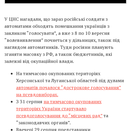
У ЦНС нагадали, що зараз російські солдати з
автоматами обходять помешкання українців з
закликом “голосувати”, а вже з 8 по 10 вересня
“волевиявлення” почнеться у дільницях, також під
наглядом автоматників. Туди росіяни планують
зганяти масовку з РФ, а також бюджетників, які
залежні від окупаційної влади.
На тимчасово окупованих територіях
Херсонської та Луганської областей під дулами
автоматів почалося “дострокове голосування”
на псевдовиборах.
З 31 серпня
на тимчасово окупованих
територіях України стартувало
псевдоголосування до “місцевих рад”
та
“законодавчих органів”.
Ввечері 29 серпня представники