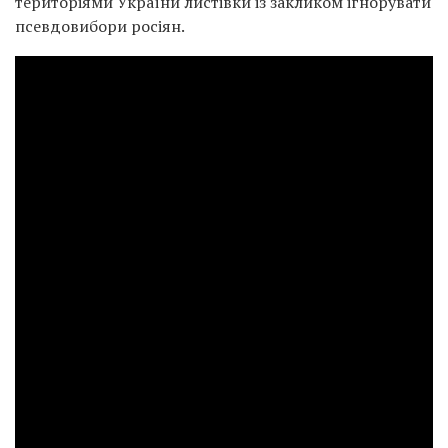
територіями України листівки із закликом ігнорувати
псевдовибори росіян.