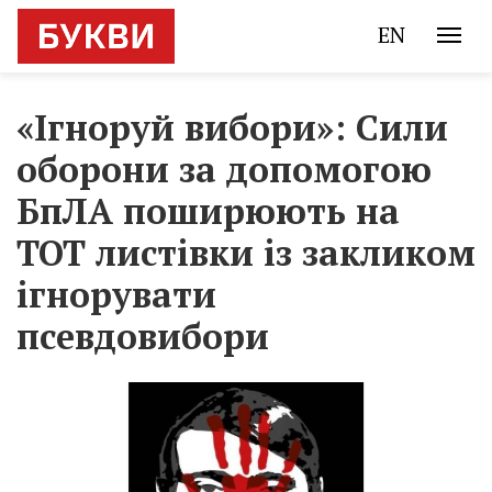
EN
«Ігноруй вибори»: Сили
оборони за допомогою
БпЛА поширюють на
ТОТ листівки із закликом
ігнорувати
псевдовибори