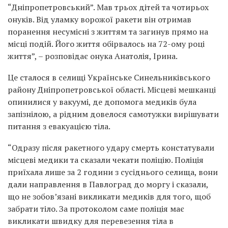
“Дніпропетровський”. Мав трьох дітей та чотирьох
онуків. Від уламку ворожої ракети він отримав
поранення несумісні з життям та загинув прямо на
місці подій. Його життя обірвалось на 72-ому році
життя”, – розповідає онука Анатолія, Ірина.
Це сталося в селищі Українське Синельниківського
району Дніпропетровської області. Місцеві мешканці
опинилися у вакуумі, де допомога медиків була
запізнілою, а рідним довелося самотужки вирішувати
питання з евакуацією тіла.
“Одразу після ракетного удару смерть констатували
місцеві медики та сказали чекати поліцію. Поліція
приїхала лише за 2 години з сусіднього селища, вони
дали направлення в Павлоград до моргу і сказали,
що не зобовʼязані викликати медиків для того, щоб
забрати тіло. За протоколом саме поліція має
викликати швидку для перевезення тіла в