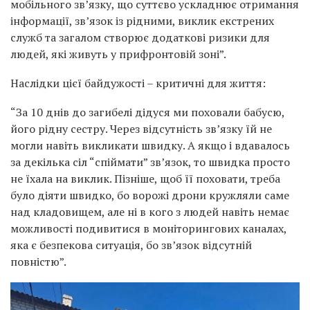
мобільного звʼязку, що суттєво ускладнює отримання
інформації, звʼязок із рідними, виклик екстрених
служб та загалом створює додаткові ризики для
людей, які живуть у прифронтовій зоні”.
Наслідки цієї байдужості – критичні для життя:
“За 10 днів до загибелі дідуся ми поховали бабусю,
його рідну сестру. Через відсутність зв’язку їй не
могли навіть викликати швидку. А якщо і вдавалось
за декілька сіл “спіймати” зв’язок, то швидка просто
не їхала на виклик. Пізніше, щоб її поховати, треба
було діяти швидко, бо ворожі дрони кружляли саме
над кладовищем, але ні в кого з людей навіть немає
можливості подивитися в моніторингових каналах,
яка є безпекова ситуація, бо зв’язок відсутній
повністю”.