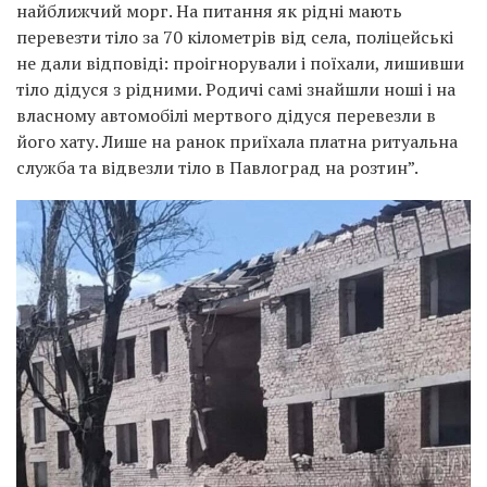
найближчий морг. На питання як рідні мають
перевезти тіло за 70 кілометрів від села, поліцейські
не дали відповіді: проігнорували і поїхали, лишивши
тіло дідуся з рідними. Родичі самі знайшли ноші і на
власному автомобілі мертвого дідуся перевезли в
його хату. Лише на ранок приїхала платна ритуальна
служба та відвезли тіло в Павлоград на розтин”.