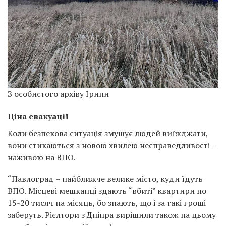
З особистого архіву Ірини
Ціна евакуації
Коли безпекова ситуація змушує людей виїжджати,
вони стикаються з новою хвилею несправедливості –
наживою на ВПО.
“Павлоград – найближче велике місто, куди їдуть
ВПО. Місцеві мешканці здають “вбиті” квартири по
15-20 тисяч на місяць, бо знають, що і за такі гроші
заберуть. Рієлтори з Дніпра вирішили також на цьому