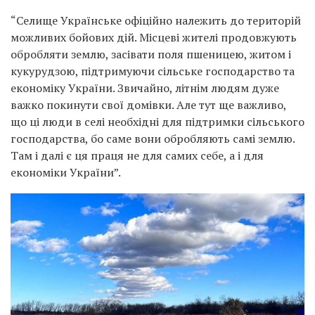
“Селище Українське офіційно належить до територій
можливих бойових дій. Місцеві жителі продовжують
обробляти землю, засівати поля пшеницею, житом і
кукурудзою, підтримуючи сільське господарство та
економіку України. Звичайно, літнім людям дуже
важко покинути свої домівки. Але тут ще важливо,
що ці люди в селі необхідні для підтримки сільського
господарства, бо саме вони обробляють самі землю.
Там і далі є ця праця не для самих себе, а і для
економіки України”.