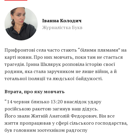
Іванна Колодич
Журналістка Букв
Прифронтові села часто стають “білими плямами” на
карті новин. Про них мовчать, поки там не стається
трагедія. Ірина Шклярук розповіла історію своєї
родини, яка стала заручником не лише війни, а й
тотальної ізоляції та людської байдужості.
Втрата, про яку мовчать
“14 червня близько 13:20 внаслідок удару
російською ракетою загинув наш дідусь.
Його звали Житній Анатолій Федорович. Він все
життя пропрацював у сфері сільського господарства,
був головним зоотехніком радгоспу