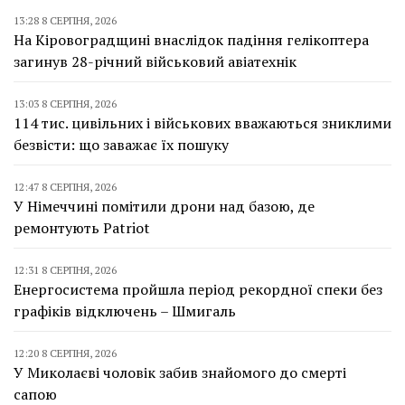
13:28 8 СЕРПНЯ, 2026
На Кіровоградщині внаслідок падіння гелікоптера
загинув 28-річний військовий авіатехнік
13:03 8 СЕРПНЯ, 2026
114 тис. цивільних і військових вважаються зниклими
безвісти: що заважає їх пошуку
12:47 8 СЕРПНЯ, 2026
У Німеччині помітили дрони над базою, де
ремонтують Patriot
12:31 8 СЕРПНЯ, 2026
Енергосистема пройшла період рекордної спеки без
графіків відключень – Шмигаль
12:20 8 СЕРПНЯ, 2026
У Миколаєві чоловік забив знайомого до смерті
сапою