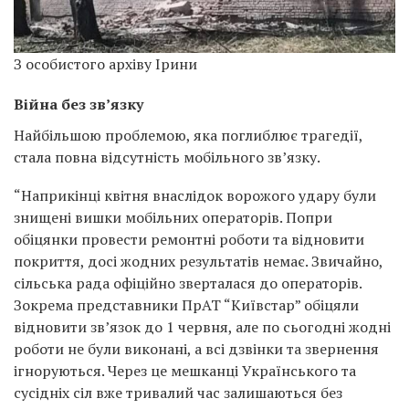
З особистого архіву Ірини
Війна без зв’язку
Найбільшою проблемою, яка поглиблює трагедії,
стала повна відсутність мобільного зв’язку.
“Наприкінці квітня внаслідок ворожого удару були
знищені вишки мобільних операторів. Попри
обіцянки провести ремонтні роботи та відновити
покриття, досі жодних результатів немає. Звичайно,
сільська рада офіційно зверталася до операторів.
Зокрема представники ПрАТ “Київстар” обіцяли
відновити зв’язок до 1 червня, але по сьогодні жодні
роботи не були виконані, а всі дзвінки та звернення
ігноруються. Через це мешканці Українського та
сусідніх сіл вже тривалий час залишаються без