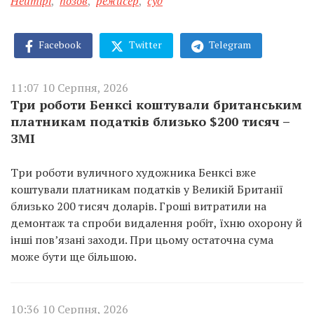
Нейтірі
,
позов
,
режисер
,
суд
Facebook
Twitter
Telegram
11:07 10 Серпня, 2026
Три роботи Бенксі коштували британським
платникам податків близько $200 тисяч –
ЗМІ
Три роботи вуличного художника Бенксі вже
коштували платникам податків у Великій Британії
близько 200 тисяч доларів. Гроші витратили на
демонтаж та спроби видалення робіт, їхню охорону й
інші пов’язані заходи. При цьому остаточна сума
може бути ще більшою.
10:36 10 Серпня, 2026