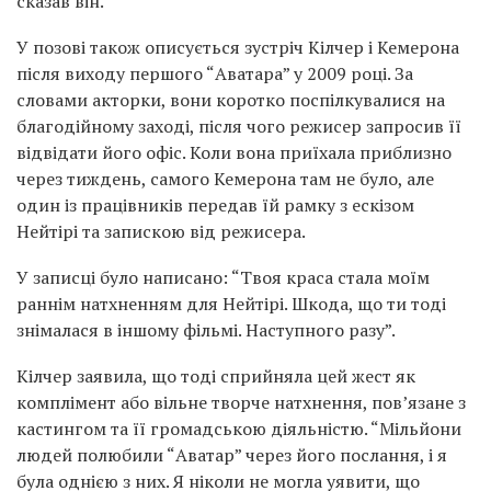
сказав він.
У позові також описується зустріч Кілчер і Кемерона
після виходу першого “Аватара” у 2009 році. За
словами акторки, вони коротко поспілкувалися на
благодійному заході, після чого режисер запросив її
відвідати його офіс. Коли вона приїхала приблизно
через тиждень, самого Кемерона там не було, але
один із працівників передав їй рамку з ескізом
Нейтірі та запискою від режисера.
У записці було написано: “Твоя краса стала моїм
раннім натхненням для Нейтірі. Шкода, що ти тоді
знімалася в іншому фільмі. Наступного разу”.
Кілчер заявила, що тоді сприйняла цей жест як
комплімент або вільне творче натхнення, пов’язане з
кастингом та її громадською діяльністю. “Мільйони
людей полюбили “Аватар” через його послання, і я
була однією з них. Я ніколи не могла уявити, що