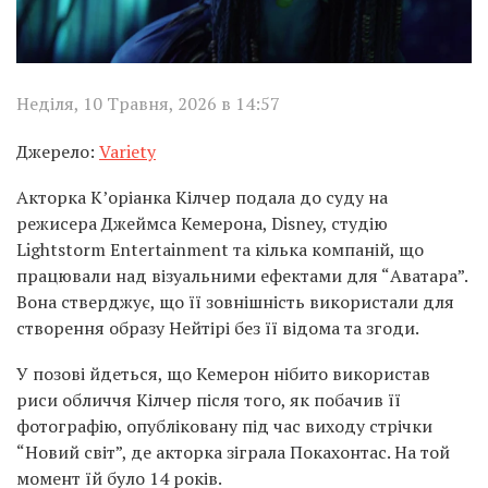
Неділя, 10 Травня, 2026 в 14:57
Джерело:
Variety
Акторка К’оріанка Кілчер подала до суду на
режисера Джеймса Кемерона, Disney, студію
Lightstorm Entertainment та кілька компаній, що
працювали над візуальними ефектами для “Аватара”.
Вона стверджує, що її зовнішність використали для
створення образу Нейтірі без її відома та згоди.
У позові йдеться, що Кемерон нібито використав
риси обличчя Кілчер після того, як побачив її
фотографію, опубліковану під час виходу стрічки
“Новий світ”, де акторка зіграла Покахонтас. На той
момент їй було 14 років.