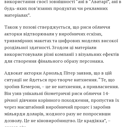
використання своєї зовнішності “ані в “Аватарі”, ані в
будь-яких пов’язаних продуктах чи рекламних
матеріалах”.
Також у позові стверджується, що риси обличчя
акторки відтворювали у виробничих ескізах,
тривимірних макетах та цифрових моделях високої
роздільної здатності. Згодом ці матеріали
використовували різні компанії з візуальних ефектів
для створення фінального образу персонажа.
Адвокат акторки Арнольд Пітер заявив, що в цій
ситуації не йдеться про творче натхнення. “Те, що
зробив Кемерон, – це не натхнення, а привласнення.
Він узяв унікальні біометричні риси обличчя 14-
річної дівчини корінного походження, пропустив їх
через масштабний виробничий процес і заробив
мільярди доларів, жодного разу не попросивши
дозволу. Це не кіновиробництво. Це крадіжка”, –