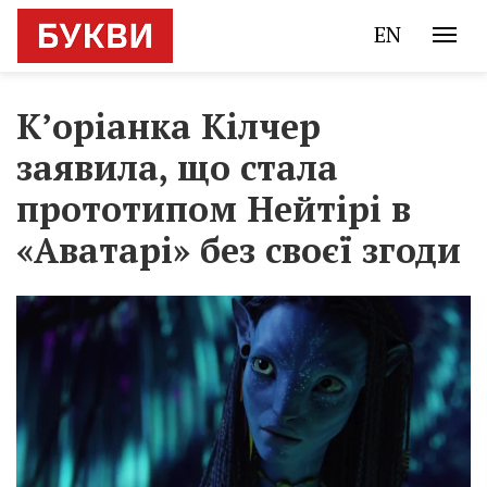
EN
К’оріанка Кілчер
заявила, що стала
прототипом Нейтірі в
«Аватарі» без своєї згоди