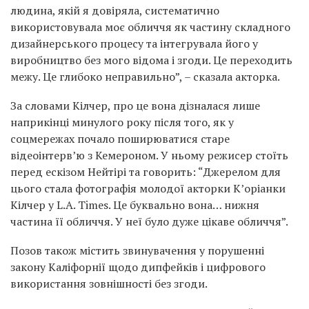
людина, якій я довіряла, систематично
використовувала моє обличчя як частину складного
дизайнерського процесу та інтегрувала його у
виробництво без мого відома і згоди. Це переходить
межу. Це глибоко неправильно”, – сказала акторка.
За словами Кілчер, про це вона дізналася лише
наприкінці минулого року після того, як у
соцмережах почало поширюватися старе
відеоінтерв’ю з Кемероном. У ньому режисер стоїть
перед ескізом Нейтірі та говорить: “Джерелом для
цього стала фотографія молодої акторки К’оріанки
Кілчер у L.A. Times. Це буквально вона… нижня
частина її обличчя. У неї було дуже цікаве обличчя”.
Позов також містить звинувачення у порушенні
закону Каліфорнії щодо дипфейків і цифрового
використання зовнішності без згоди.