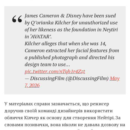
James Cameron & Disney have been sued
by Q’orianka Kilcher for unauthorized use
of her likeness as the foundation in Neytiri
in ‘AVATAR’.
Kilcher alleges that when she was 14,
Cameron extracted her facial features from
a published photograph and directed his
design team to use…
pic.twitter.com/nTqh1r4Zzt
— DiscussingFilm (@DiscussingFilm)
May
7, 2026
У матеріалах справи зазначається, що режисер
доручив своїй команді дизайнерів використати
обличчя Кілчер як основу для створення Нейтірі. За
словами позивачки, вона ніколи не давала дозволу на