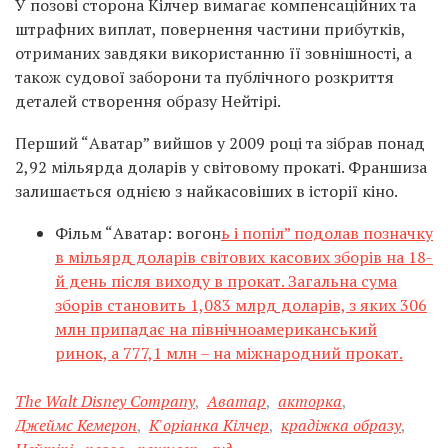
У позові сторона Кілчер вимагає компенсаційних та
штрафних виплат, повернення частини прибутків,
отриманих завдяки використанню її зовнішності, а
також судової заборони та публічного розкриття
деталей створення образу Нейтірі.
Перший “Аватар” вийшов у 2009 році та зібрав понад
2,92 мільярда доларів у світовому прокаті. Франшиза
залишається однією з найкасовіших в історії кіно.
Фільм “Аватар: вогон
ь і попіл” подолав позначку
в мільярд доларів світових касових зборів на 18-
й день після виходу в прокат. Загальна сума
зборів становить 1,083 млрд доларів, з яких 306
млн припадає на північноамериканський
ринок, а 777,1 млн – на міжнародний прокат.
The Walt Disney Company
,
Аватар
,
акторка
,
Джеймс Кемерон
,
К'оріанка Кілчер
,
крадіжка образу
,