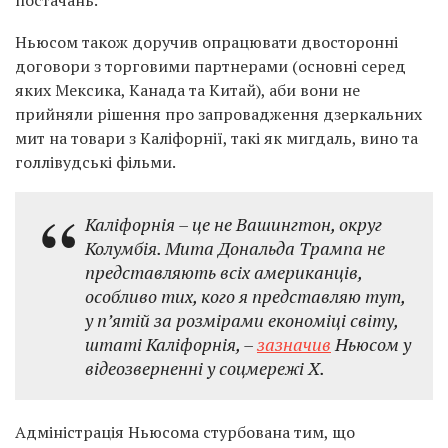
постачань.
Ньюсом також доручив опрацювати двосторонні
договори з торговими партнерами (основні серед
яких Мексика, Канада та Китай), аби вони не
прийняли рішення про запровадження дзеркальних
мит на товари з Каліфорнії, такі як мигдаль, вино та
голлівудські фільми.
Каліфорнія – це не Вашингтон, округ
Колумбія. Мита Дональда Трампа не
представляють всіх американців,
особливо тих, кого я представляю тут,
у п’ятій за розмірами економіці світу,
штаті Каліфорнія, –
зазначив
Ньюсом у
відеозверненні у соцмережі X.
Адміністрація Ньюсома стурбована тим, що