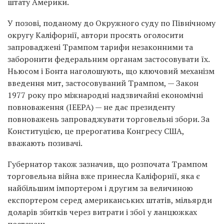
штату Америки.
У позові, поданому до Окружного суду по Північному
округу Каліфорнії, автори просять оголосити
запроваджені Трампом тарифи незаконними та
заборонити федеральним органам застосовувати їх.
Ньюсом і Бонта наголошують, що ключовий механізм
введення мит, застосовуваний Трампом, — Закон
1977 року про міжнародні надзвичайні економічні
повноваження (IEEPA) — не дає президенту
повноважень запроваджувати торговельні збори. За
Конституцією, це прерогатива Конгресу США,
вважають позивачі.
Губернатор також зазначив, що розпочата Трампом
торговельна війна вже принесла Каліфорнії, яка є
найбільшим імпортером і другим за величиною
експортером серед американських штатів, мільярди
доларів збитків через витрати і збої у ланцюжках