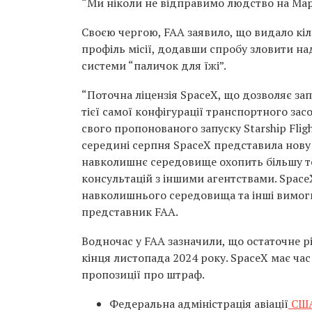
“Ми ніколи не відправимо людство на Марс
Своєю чергою, FAA заявило, що видало кіль
профіль місії, додавши спробу зловити н
системи “паличок для їжі”.
“Поточна ліцензія SpaceX, що дозволяє запу
тієї самої конфігурації транспортного засо
свого пропонованого запуску Starship Flig
середині серпня SpaceX представила нову і
навколишнє середовище охопить більшу те
консультацій з іншими агентствами. Space
навколишнього середовища та інші вимоги
представник FAA.
Водночас у FAA зазначили, що остаточне ріш
кінця листопада 2024 року. SpaceX має ча
пропозиції про штраф.
Федеральна адміністрація авіації
США 