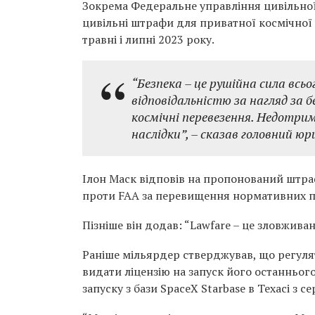
Зокрема Федеральне управління цивільної 
цивільні штрафи для приватної космічної 
травні і липні 2023 року.
“Безпека – це рушійна сила всь
відповідальністю за нагляд за 
космічні перевезення. Недотри
наслідки”, – сказав головний ю
Ілон Маск відповів на пропонований штра
проти FAA за перевищення нормативних п
Пізніше він додав: “Lawfare – це зловжива
Раніше мільярдер стверджував, що регул
видати ліцензію на запуск його останнього
запуску з бази SpaceX Starbase в Техасі з с