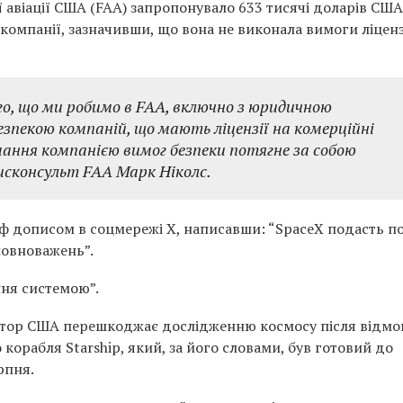
авіації США (FAA) запропонувало 633 тисячі доларів США
компанії, зазначивши, що вона не виконала вимоги ліценз
ого, що ми робимо в FAA, включно з юридичною
безпекою компаній, що мають ліцензії на комерційні
мання компанією вимог безпеки потягне за собою
рисконсульт FAA Марк Ніколс.
ф дописом в соцмережі X, написавши: “SpaceX подасть п
овноважень”.
ння системою”.
ятор США перешкоджає дослідженню космосу після відмо
 корабля Starship, який, за його словами, був готовий до
ерпня.