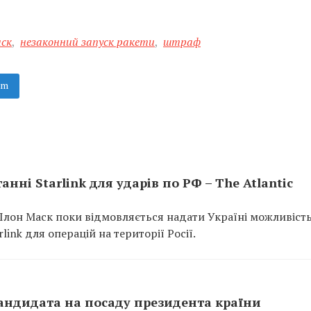
ск
,
незаконний запуск ракети
,
штраф
am
нні Starlink для ударів по РФ – The Atlantic
Ілон Маск поки відмовляється надати Україні можливіст
ink для операцій на території Росії.
кандидата на посаду президента країни