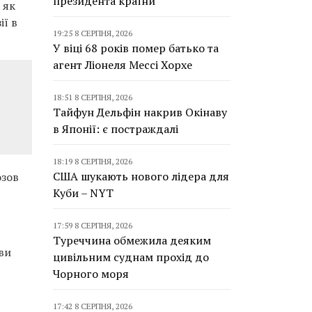
президента країни
 як
ії в
19:25 8 СЕРПНЯ, 2026
У віці 68 років помер батько та
агент Ліонеля Мессі Хорхе
18:51 8 СЕРПНЯ, 2026
Тайфун Дельфін накрив Окінаву
в Японії: є постраждалі
18:19 8 СЕРПНЯ, 2026
США шукають нового лідера для
озов
Куби – NYT
17:59 8 СЕРПНЯ, 2026
Туреччина обмежила деяким
ви
цивільним суднам прохід до
Чорного моря
17:42 8 СЕРПНЯ, 2026