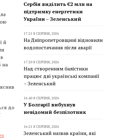
Сербія виділить €2 млн на
підтримку енергетики
ила
України – Зеленський
гою
17:21 8 СЕРПНЯ, 2026
На Дніпропетровщині відновили
ї й
водопостачання після аварії
ля
 в
17:20 8 СЕРПНЯ, 2026
5 на
Над створенням балістики
працює дві українські компанії
– Зеленський
ояснив
16:40 8 СЕРПНЯ, 2026
У Болгарії вибухнув
ься до
невідомий безпілотник
ї
16:21 8 СЕРПНЯ, 2026
Зеленський назвав країни, які
ез