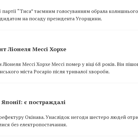
ї партії “Тиса” таємним голосуванням обрала колишнього
ндидатом на посаду президента Угорщини.
ент Ліонеля Мессі Хорхе
Ліонеля Мессі Хорхе Мессі помер у віці 68 років. Він пішов
нського міста Росаріо після тривалої хвороби.
Японії: є постраждалі
рефектуру Окінава. Унаслідок негоди шестеро людей отр
лися без електропостачання.