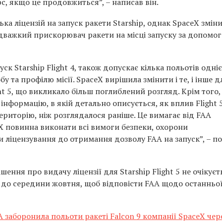
, якщо це продовжиться”, – написав він.
ка ліцензій на запуск ракети Starship, однак SpaceX змін
адважкий прискорювач ракети на місці запуску за допомо
ск Starship Flight 4, також допускає кілька польотів одніє
бу та профілю місії. SpaceX вирішила змінити і те, і інше д
ht 5, що викликало більш поглиблений розгляд. Крім того,
нформацію, в якій детально описується, як вплив Flight 
риторію, ніж розглядалося раніше. Це вимагає від FAA
X повинна виконати всі вимоги безпеки, охорони
 ліцензування до отримання дозволу FAA на запуск”, – п
ення про видачу ліцензії для Starship Flight 5 не очікуєт
с до середини жовтня, щоб відповісти FAA щодо останньо
заборонила польоти ракеті Falcon 9 компанії SpaceХ чер