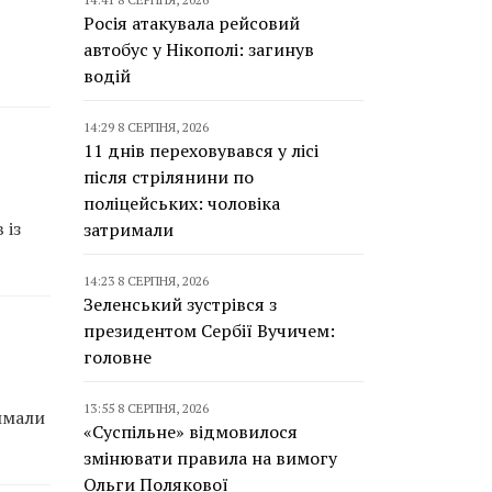
Росія атакувала рейсовий
автобус у Нікополі: загинув
водій
14:29 8 СЕРПНЯ, 2026
11 днів переховувався у лісі
після стрілянини по
поліцейських: чоловіка
 із
затримали
14:23 8 СЕРПНЯ, 2026
Зеленський зустрівся з
президентом Сербії Вучичем:
головне
13:55 8 СЕРПНЯ, 2026
имали
«Суспільне» відмовилося
змінювати правила на вимогу
Ольги Полякової