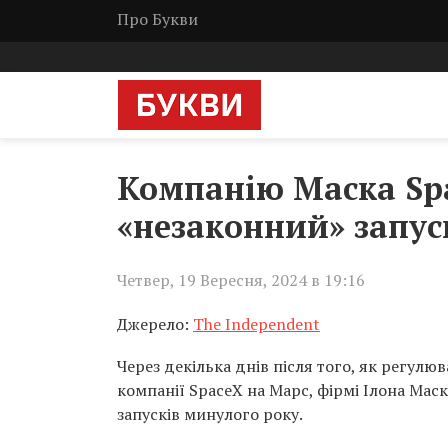
Про Букви
Компанію Маска Sp
«незаконний» запус
Четвер, 19 Вересня, 2024 в 19:16
Джерело:
The Independent
Через декілька днів після того, як регулю
компанії SpaceX на Марс, фірмі Ілона Мас
запусків минулого року.