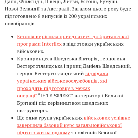
Данії, Фінляндії, Швеції, Литви, Естонії, Румунії,
Нової Зеландії та Австралії. Загалом цього року буде
підготовлено 8 випусків із 200 українських
новобранців.
Естонія вирішила приєднатися до британської
програми Interflex
з підготовки українських
військових.
Кронпринцеса Шведська Вікторія, герцогиня
Вестерготландська і принц Даніель Шведський,
герцог Вестерготландський
відвідали
українських військовослужбовців, які
проходять підготовку в межах
операції
“ІНТЕРФЛЕКС” на території Великої
Британії під керівництвом шведських
інструкторів.
Ще одна група українських
військових успішно
завершила базовий курс загальновійськової
підготовки на одному
з полігонів Великої