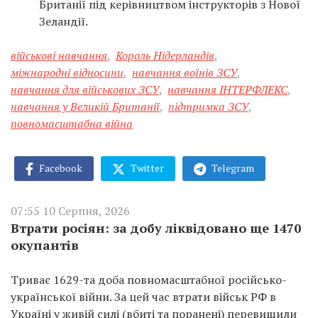
Британії під керівництвом інструкторів з Нової
Зеландії.
військові навчання
,
Король Нідерландів
,
міжнародні відносини
,
навчання воїнів ЗСУ
,
навчання для військових ЗСУ
,
навчання ІНТЕРФЛЕКС
,
навчання у Великій Британії
,
підтримка ЗСУ
,
повномасштабна війна
Facebook
Twitter
Telegram
07:55 10 Серпня, 2026
Втрати росіян: за добу ліквідовано ще 1470
окупантів
Триває 1629-та доба повномасштабної російсько-
української війни. За цей час втрати військ РФ в
Україні у живій силі (вбиті та поранені) перевищили