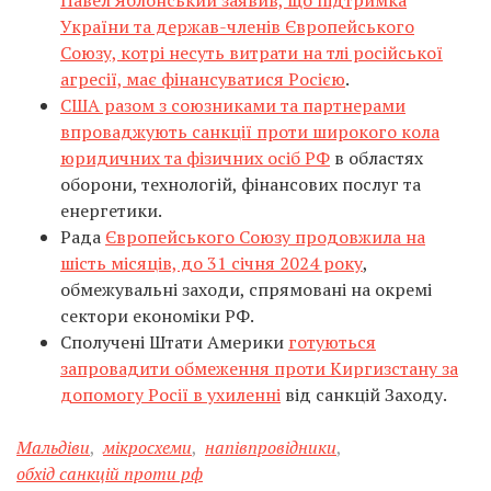
Павел Яблонський заявив, що підтримка
України та держав-членів Європейського
Союзу, котрі несуть витрати на тлі російської
агресії, має фінансуватися Росією
.
США разом з союзниками та партнерами
впроваджують санкції проти широкого кола
юридичних та фізичних осіб РФ
в областях
оборони, технологій, фінансових послуг та
енергетики.
Рада
Європейського Союзу продовжила на
шість місяців, до 31 січня 2024 року
,
обмежувальні заходи, спрямовані на окремі
сектори економіки РФ.
Сполучені Штати Америки
готуються
запровадити обмеження проти Киргизстану за
допомогу Росії в ухиленні
від санкцій Заходу.
Мальдіви
,
мікросхеми
,
напівпровідники
,
обхід санкцій проти рф