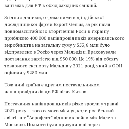
вантажів для РФ в обхід західних санкцій.
Згідно з даними, отриманими від індійської
дослідницької фірми Export Genius, за рік після
повномасштабного вторгнення Росії в Україну
приблизно 400 000 напівпровідників американського
виробництва на загальну суму у $53,6 млн було
відправлено в Росію через Мальдіви. Враховували
постачання вартістю від $50 000. Це 19% від обсягу
товарного експорту Мальдів у 2021 році, який в ООН
оцінили у $280 млн.
Тож нині країна є другим постачальником
напівпровідників до РФ після Китаю.
Постачання напівпровідників різко зросли у травні
2022 року — того самого місяця, коли російський
авіагігант “Аерофлот” відновив рейси між Мале та
Москвою. Польоти були призупинені через