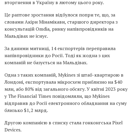
вторгнення в Україну в лютому цього року.
Це раптове зростання відбулося попри те, що, за
словами Акіри Мінамікави, старшого директора з
консультацій Omdia, ринку напівпровідників на
Мальдівах не існує.
За даними митниці, 14 експортерів переправила
напівпровідники до Росії. Тоді як жодна з цих
компаній не базується на Мальдівах.
Одна з таких компаній, Mykines зі штаб-квартирою в
Лондоні, експортувала мікросхем приблизно на $40
млн, або 80% від загального обсягу. У квітні 2023 року
у The Financial Times повідомляли, що Mykines
відправив до Росії електронного обладнання на суму
близько $1,2 млрд.
Другою компанією в списку стала гонконгська Pixel
Devices.