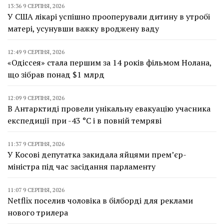
13:36 9 СЕРПНЯ, 2026
У США лікарі успішно прооперували дитину в утробі
матері, усунувши важку вроджену ваду
12:49 9 СЕРПНЯ, 2026
«Одіссея» стала першим за 14 років фільмом Нолана,
що зібрав понад $1 млрд
12:09 9 СЕРПНЯ, 2026
В Антарктиді провели унікальну евакуацію учасника
експедиції при -43 °C і в повній темряві
11:37 9 СЕРПНЯ, 2026
У Косові депутатка закидала яйцями прем’єр-
міністра під час засідання парламенту
11:07 9 СЕРПНЯ, 2026
Netflix поселив чоловіка в білборді для реклами
нового трилера