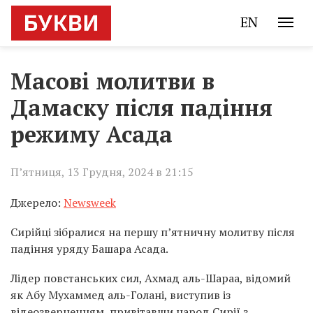
EN
Масові молитви в
Дамаску після падіння
режиму Асада
П’ятниця, 13 Грудня, 2024 в 21:15
Джерело:
Newsweek
Сирійці зібралися на першу п’ятничну молитву після
падіння уряду Башара Асада.
Лідер повстанських сил, Ахмад аль-Шараа, відомий
як Абу Мухаммед аль-Голані, виступив із
відеозверненням, привітавши народ Сирії з