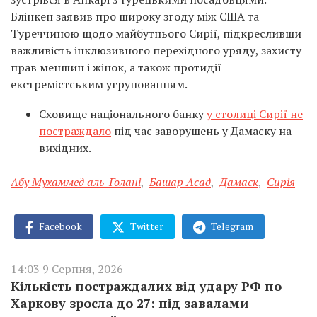
Блінкен заявив про широку згоду між США та
Туреччиною щодо майбутнього Сирії, підкресливши
важливість інклюзивного перехідного уряду, захисту
прав меншин і жінок, а також протидії
екстремістським угрупованням.
Сховище національного банку
у столиці Сирії не
постраждало
під час заворушень у Дамаску на
вихідних.
Абу Мухаммед аль-Голані
,
Башар Асад
,
Дамаск
,
Сирія
Facebook
Twitter
Telegram
14:03 9 Серпня, 2026
Кількість постраждалих від удару РФ по
Харкову зросла до 27: під завалами