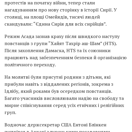
протестів на початку війни, тепер стали
нагадуванням про нову сторінку в історії Сирії. У
столиці, на площі Омейядів, тисячі людей
скандували: “Єдина Сирія для всіх сирійців”.
Режим Асада зазнав краху після швидкого наступу
повстанців з групи “Хайят Тахрір аш-Шам” (HTS).
Після захоплення Дамаска, HTS та їх союзники
працюють над забезпеченням безпеки й організацією
політичного переходу.
На молитві були присутні родини з дітьми, які
прибули навіть з віддалених регіонів, зокрема з
Ідлібу, який роками був осередком повстанців.
Багато учасників висловлювали надію на свободу та
мирне співіснування серед усіх етнічних і релігійних
груп.
Водночас держсекретар США Ентоні Блінкен
зустрівся в Анкарі з турецькими посадовцями.