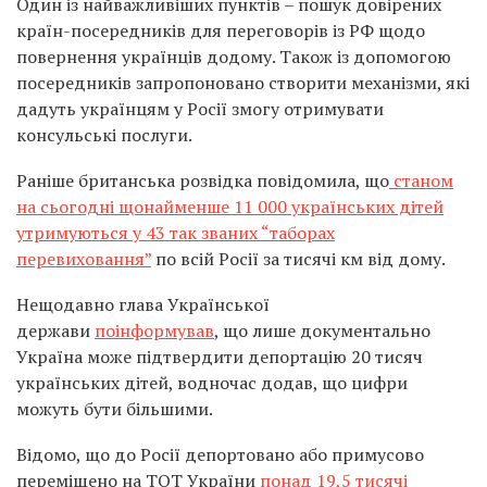
Один із найважливіших пунктів – пошук довірених
країн-посередників для переговорів із РФ щодо
повернення українців додому. Також із допомогою
посередників запропоновано створити механізми, які
дадуть українцям у Росії змогу отримувати
консульські послуги.
Раніше британська розвідка повідомила, що
станом
на сьогодні щонайменше 11 000 українських дітей
утримуються у 43 так званих “таборах
перевиховання”
по всій Росії за тисячі км від дому.
Нещодавно глава Української
держави
поінформував
, що лише документально
Україна може підтвердити депортацію 20 тисяч
українських дітей, водночас додав, що цифри
можуть бути більшими.
Відомо, що до Росії депортовано або примусово
переміщено на ТОТ України
понад 19,5 тисячі