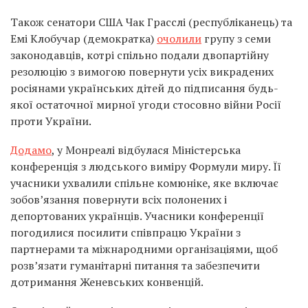
Також сенатори США Чак Грасслі (республіканець) та
Емі Клобучар (демократка)
очолили
групу з семи
законодавців, котрі спільно подали двопартійну
резолюцію з вимогою повернути усіх викрадених
росіянами українських дітей до підписання будь-
якої остаточної мирної угоди стосовно війни Росії
проти України.
Додамо
, у Монреалі відбулася Міністерська
конференція з людського виміру Формули миру. Її
учасники ухвалили спільне комюніке, яке включає
зобов’язання повернути всіх полонених і
депортованих українців. Учасники конференції
погодилися посилити співпрацю України з
партнерами та міжнародними організаціями, щоб
розв’язати гуманітарні питання та забезпечити
дотримання Женевських конвенцій.