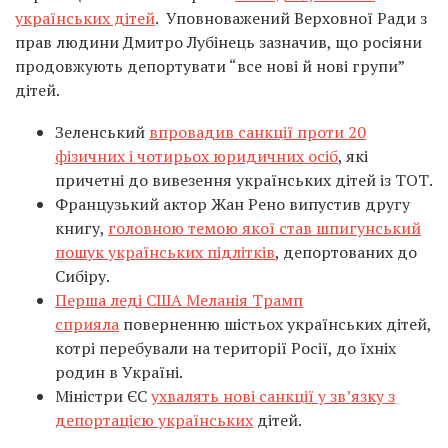
українських дітей
. Уповноважений Верховної Ради з
прав людини Дмитро Лубінець зазначив, що росіяни
продовжують депортувати “все нові й нові групи”
дітей.
Зеленський
впровадив санкції проти 20
фізичних і чотирьох юридичних осіб
, які
причетні до вивезення українських дітей із ТОТ.
Французький актор Жан Рено випустив другу
книгу,
головною темою якої став шпигунський
пошук українських підлітків
, депортованих до
Сибіру.
Перша леді США Меланія Трамп
сприяла
поверненню шістьох українських дітей,
котрі перебували на території Росії, до їхніх
родин в Україні.
Міністри ЄС
ухвалять нові санкції у зв’язку з
депортацією українських
дітей.