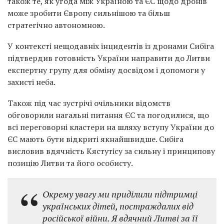
також те, як угода між Україною та ЄС щодо дронів
може зробити Європу сильнішою та більш
стратегічно автономною.
У контексті нещодавніх інцидентів із дронами Сибіга
підтвердив готовність України направити до Литви
експертну групу для обміну досвідом і допомоги у
захисті неба.
Також під час зустрічі очільники відомств
обговорили нагальні питання ЄС та погодилися, що
всі переговорні кластери на шляху вступу України до
ЄС мають бути відкриті якнайшвидше. Сибіга
висловив вдячність Кястутісу за сильну і принципову
позицію Литви та його особисту.
Окрему увагу ми приділили підтримці
українських дітей, постраждалих від
російської війни. Я вдячний Литві за її