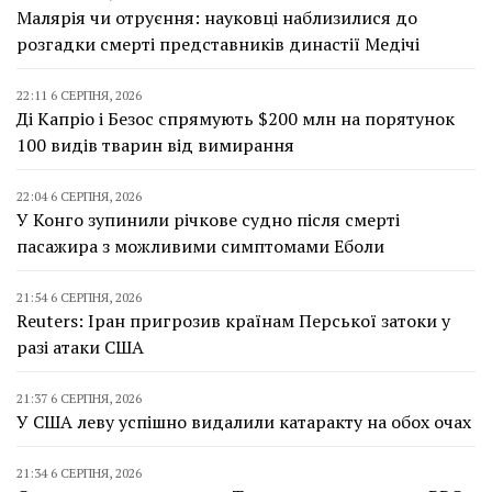
Малярія чи отруєння: науковці наблизилися до
розгадки смерті представників династії Медічі
22:11 6 СЕРПНЯ, 2026
Ді Капріо і Безос спрямують $200 млн на порятунок
100 видів тварин від вимирання
22:04 6 СЕРПНЯ, 2026
У Конго зупинили річкове судно після смерті
пасажира з можливими симптомами Еболи
21:54 6 СЕРПНЯ, 2026
Reuters: Іран пригрозив країнам Перської затоки у
разі атаки США
21:37 6 СЕРПНЯ, 2026
У США леву успішно видалили катаракту на обох очах
21:34 6 СЕРПНЯ, 2026