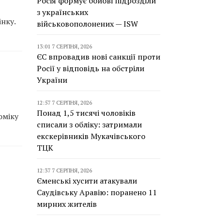
Росія формує бойові підрозділи
з українських
нку.
військовополонених — ISW
13:01 7 СЕРПНЯ, 2026
ЄС впровадив нові санкції проти
Росії у відповідь на обстріли
України
12:57 7 СЕРПНЯ, 2026
Понад 1,5 тисячі чоловіків
оміку
списали з обліку: затримали
екскерівників Мукачівського
ТЦК
12:37 7 СЕРПНЯ, 2026
Єменські хусити атакували
Саудівську Аравію: поранено 11
мирних жителів