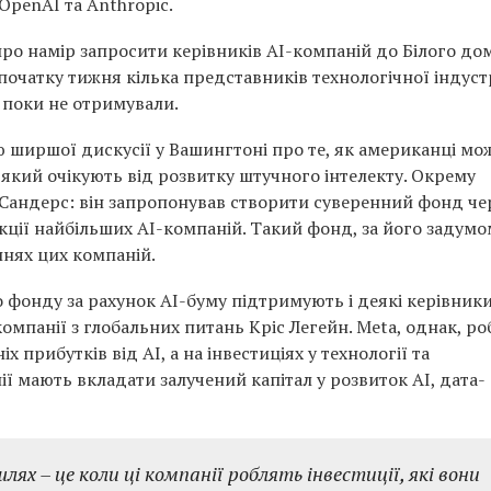
OpenAI та Anthropic.
про намір запросити керівників AI-компаній до Білого до
початку тижня кілька представників технологічної індуст
 поки не отримували.
 ширшої дискусії у Вашингтоні про те, як американці мо
 який очікують від розвитку штучного інтелекту. Окрему
 Сандерс: він запропонував створити суверенний фонд че
ції найбільших AI-компаній. Такий фонд, за його задумо
ннях цих компаній.
 фонду за рахунок AI-буму підтримують і деякі керівник
омпанії з глобальних питань Кріс Легейн. Meta, однак, ро
 прибутків від AI, а на інвестиціях у технології та
ї мають вкладати залучений капітал у розвиток AI, дата-
ях – це коли ці компанії роблять інвестиції, які вони