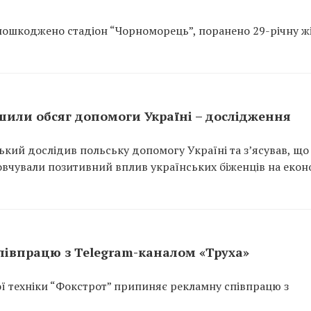
 пошкоджено стадіон “Чорноморець”, поранено 29-річну жі
ьшили обсяг допомоги Україні – дослідження
кий дослідив польську допомогу Україні та з’ясував, що
мовчували позитивний вплив українських біженців на екон
півпрацю з Telegram-каналом «Труха»
ої техніки “Фокстрот” припиняє рекламну співпрацю з