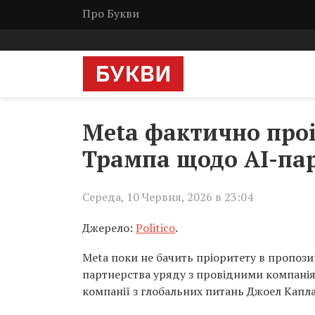
Про Букви
Meta фактично про
Трампа щодо AI-пар
Середа, 10 Червня, 2026 в 23:04
Джерело:
Politico
.
Meta поки не бачить пріоритету в пропоз
партнерства уряду з провідними компаніям
компанії з глобальних питань Джоел Каплан