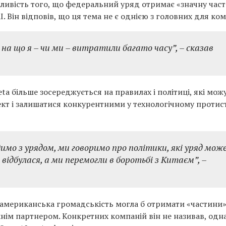
ливість того, що федеральний уряд отримає «значну част
. Він відповів, що ця тема не є однією з головних для ком
, на що я – чи ми – витратили багато часу”,
– сказав
eta більше зосереджується на правилах і політиці, які мож
кт і залишатися конкурентними у технологічному протис
димо з урядом, ми говоримо про політики, які уряд мож
відбулася, а ми перемогли в боротьбі з Китаєм”,
–
 американська громадськість могла б отримати «частини
хнім партнером. Конкретних компаній він не називав, одн