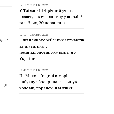
12:18 7 СЕРПНЯ, 2026
У Таїланді 14-річний учень
влаштував стрілянину у школі: 6
загиблих, 20 поранених
12:10 7 СЕРПНЯ, 2026
6 південнокорейських активістів
осії
звинуватили у
несанкціонованому візиті до
України
11:40 7 СЕРПНЯ, 2026
На Миколаївщині в морі
вибухнув боєприпас: загинув
, що
чоловік, поранені дві жінки