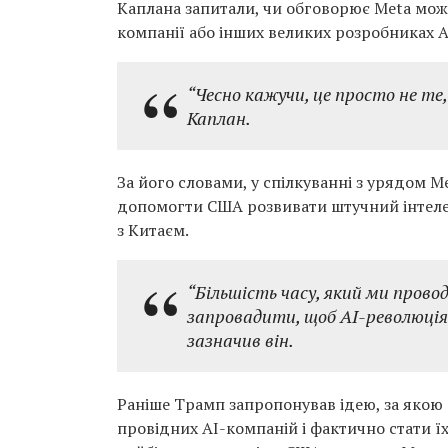
Каплана запитали, чи обговорює Meta мож
компанії або інших великих розробниках AI
“Чесно кажучи, це просто не те
Каплан.
За його словами, у спілкуванні з урядом M
допомогти США розвивати штучний інтеле
з Китаєм.
“Більшість часу, який ми прово
запровадити, щоб AI-революція 
зазначив він.
Раніше Трамп запропонував ідею, за якою
провідних AI-компаній і фактично стати ї