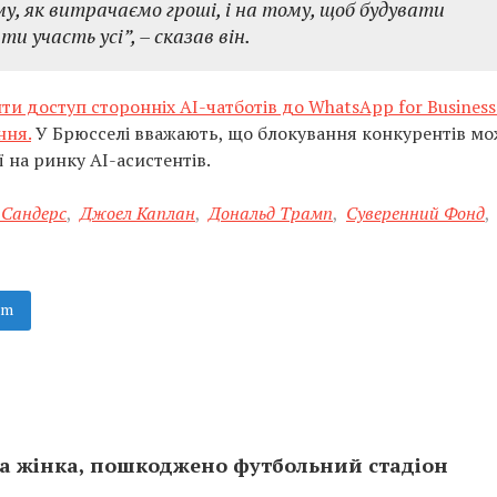
у, як витрачаємо гроші, і на тому, щоб будувати
ти участь усі”,
– сказав він.
ти доступ сторонніх AI-чатботів до WhatsApp for Business
ння.
У Брюсселі вважають, що блокування конкурентів мо
 на ринку AI-асистентів.
 Сандерс
,
Джоел Каплан
,
Дональд Трамп
,
Суверенний Фонд
,
am
на жінка, пошкоджено футбольний стадіон