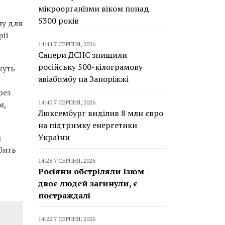
мікроорганізми віком понад
5300 років
му для
рії
14:44 7 СЕРПНЯ, 2026
Сапери ДСНС знищили
російську 500-кілограмову
жуть
авіабомбу на Запоріжжі
рез
14:40 7 СЕРПНЯ, 2026
м,
Люксембург виділив 8 млн євро
на підтримку енергетики
України
и
бить
14:28 7 СЕРПНЯ, 2026
Росіяни обстріляли Ізюм –
двоє людей загинули, є
постраждалі
14:22 7 СЕРПНЯ, 2026