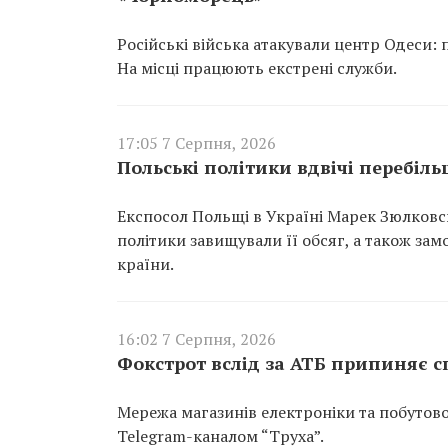
Російські війська атакували центр Одеси:
На місці працюють екстрені служби.
17:05 7 Серпня, 2026
Польські політики вдвічі перебіл
Експосол Польщі в Україні Марек Зюлковсь
політики завищували її обсяг, а також за
країни.
16:02 7 Серпня, 2026
Фокстрот вслід за АТБ припиняє с
Мережа магазинів електроніки та побутов
Telegram-каналом “Труха”.