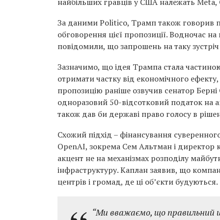
найбільших гравців у США належать Meta, 
За даними Politico, Трамп також говорив 
обговорення цієї пропозиції. Водночас на 
повідомили, що запрошень на таку зустріч
Зазначимо, що ідея Трампа стала частиною
отримати частку від економічного ефекту,
пропозицію раніше озвучив сенатор Берні
одноразовий 50-відсотковий податок на ак
також дав би державі право голосу в ріше
Схожий підхід – фінансування суверенного
OpenAI, зокрема Сем Альтман і директор к
акцент не на механізмах розподілу майбутніх
інфраструктуру. Каплан заявив, що компані
центрів і громад, де ці об’єкти будуються.
“Ми вважаємо, що правильний шл