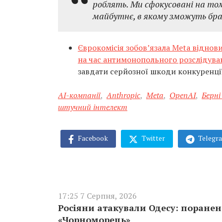
роблять. Ми сфокусовані на том
майбутнє, в якому зможуть бра
Єврокомісія зобов’язала Meta віднови
на час антимонопольного розслідува
завдати серйозної шкоди конкуренції
AI-компанії
,
Anthropic
,
Meta
,
OpenAI
,
Берні
штучний інтелект
Facebook
Twitter
Telegr
17:25 7 Серпня, 2026
Росіяни атакували Одесу: поране
«Чорноморець»