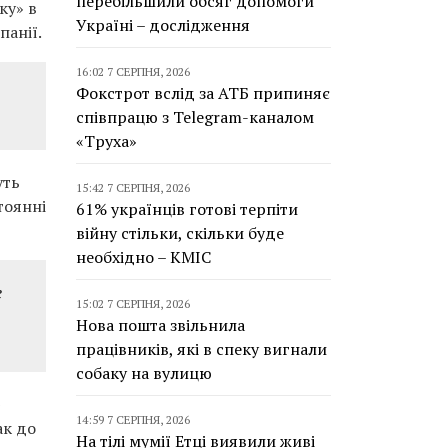
перебільшили обсяг допомоги
ку» в
Україні – дослідження
панії.
16:02 7 СЕРПНЯ, 2026
Фокстрот вслід за АТБ припиняє
співпрацю з Telegram-каналом
«Труха»
уть
15:42 7 СЕРПНЯ, 2026
тоянні
61% українців готові терпіти
війну стільки, скільки буде
необхідно – КМІС
е
15:02 7 СЕРПНЯ, 2026
Нова пошта звільнила
працівників, які в спеку вигнали
собаку на вулицю
»
14:59 7 СЕРПНЯ, 2026
ак до
На тілі мумії Етці виявили живі