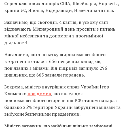
Серед ключових донорів США, Швейцарія, Норвегія,
країни ЄС, Японія, Нідерланди, Німеччина та інші.
Зазначимо, що сьогодні, 4 квітня, в усьому світі
відзначають Міжнародний день просвіти з питань
мінної небезпеки та допомоги з протимінної
діяльності.
Нагадаємо, що з початку широкомасштабного
вторгнення сталося 656 нещасних випадків,
пов’язаних з мінами. Від підривів загинуло 296
цивільних, ще 665 зазнали поранень.
Зокрема, міністр внутрішніх справ України Ігор
Клименко
повідомив
, що внаслідок
повномасштабного вторгнення РФ станом на зараз
близько 25% території України забруднені мінами та
вибухонебезпечними предметами.
Міністр зазначив, що найбільш щільно заміновані