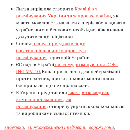
Литва вирішила створити
Коаліцію з
розмінування України та запрошує країни
, які
мають можливість навчати саперів або надавати
українським військовим необхідне обладнання,
долучитися до ініціативи.
Японія
планує приєднатися до
багатонаціонального проєкту з
розмінування
територій України.
ЄС надав Україні
систему розмінування DOK-
ING MV-10.
Вона призначена для нейтралізації
протипіхотних, протитанкових мін та інших
боєприпасів, що не спрацювали.
В Україні представили
вже третю модель
вітчизняної машини для
розмінування,
створену українською компанією
та виробниками сільгосптехніки.
вибухівки
,
вибухонебезпечні предмети
,
ворожі міни
,