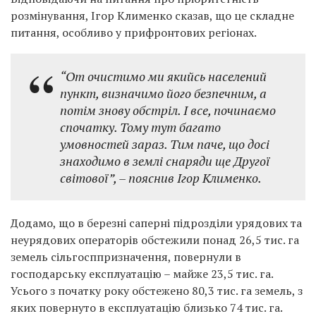
розмінування, Ігор Клименко сказав, що це складне
питання, особливо у прифронтових регіонах.
“От очистимо ми якийсь населений
пункт, визначимо його безпечним, а
потім знову обстріл. І все, починаємо
спочатку. Тому тут багато
умовностей зараз. Тим паче, що досі
знаходимо в землі снаряди ще Другої
світової”, – пояснив Ігор Клименко.
Додамо, що в березні саперні підрозділи урядових та
неурядових операторів обстежили понад 26,5 тис. га
земель сільгосппризначення, повернули в
господарську експлуатацію – майже 23,5 тис. га.
Усього з початку року обстежено 80,3 тис. га земель, з
яких повернуто в експлуатацію близько 74 тис. га.