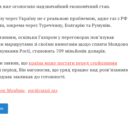
я вже оголосило надзвичайний економічний стан.
азу через Україну не є реальною проблемою, адже газ з РФ
 зокрема через Туреччину, Болгарію та Румунію.
танням, оскільки Газпром у переговорах пов’язував
и маршрутами зі своїми вимогами щодо сплати Молдов
ахунками Росії, становить 709 мільйонів доларів.
н заявив, що
країна може постати перед серйозними
 період. Він наголосив, що уряд працює над розв’язання
днак закликав до готовності.
нт Молдови
,
російський газ
am