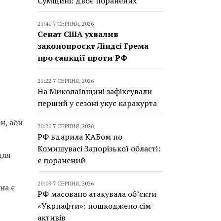
Сумщині: двоє поранених
21:40 7 СЕРПНЯ, 2026
Сенат США ухвалив
законопроєкт Ліндсі Грема
про санкції проти РФ
21:22 7 СЕРПНЯ, 2026
На Миколаївщині зафіксували
перший у сезоні укус каракурта
н, аби
20:20 7 СЕРПНЯ, 2026
РФ вдарила КАБом по
Комишувасі Запорізької області:
для
є поранений
20:09 7 СЕРПНЯ, 2026
на є
РФ масовано атакувала об’єкти
«Укрнафти»: пошкоджено сім
активів