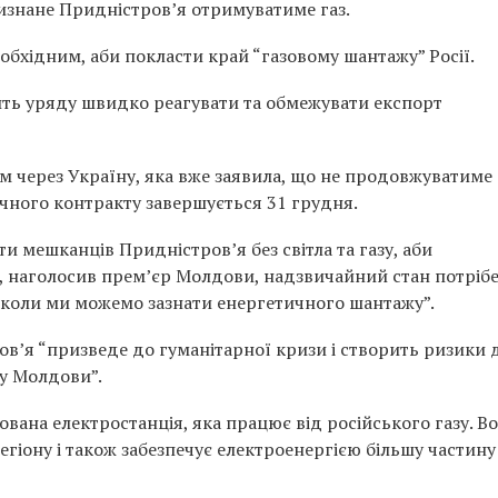
визнане Придністров’я отримуватиме газ.
обхідним, аби покласти край “газовому шантажу” Росії.
ть уряду швидко реагувати та обмежувати експорт
м через Україну, яка вже заявила, що не продовжуватиме
очного контракту завершується 31 грудня.
и мешканців Придністров’я без світла та газу, аби
ак, наголосив прем’єр Молдови, надзвичайний стан потрібе
и, коли ми можемо зазнати енергетичного шантажу”.
ов’я “призведе до гуманітарної кризи і створить ризики 
ру Молдови”.
вана електростанція, яка працює від російського газу. Во
іону і також забезпечує електроенергією більшу частину