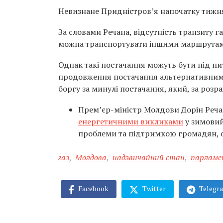
Невизнане Придністров’я напочатку тижн
За словами Речана, відсутність транзиту г
можна транспортувати іншими маршрутами,
Однак такі постачання можуть бути під пи
продовження постачання альтернативним
боргу за минулі постачання, який, за розр
Прем’єр-міністр Молдови Дорін Реча
енергетичними викликами
у зимовий
проблеми та підтримкою громадян, о
газ
,
Молдова
,
надзвичайний стан
,
парламе
Facebook
Twitter
Telegr