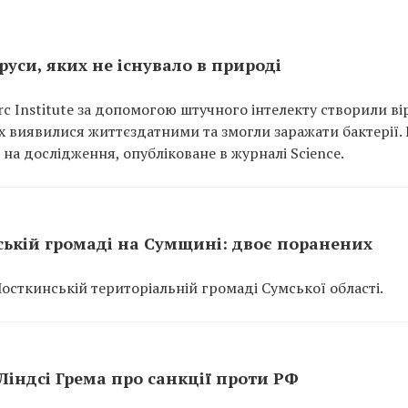
уси, яких не існувало в природі
rc Institute за допомогою штучного інтелекту створили ві
них виявилися життєздатними та змогли заражати бактерії.
на дослідження, опубліковане в журналі Science.
ській громаді на Сумщині: двоє поранених
Шосткинській територіальній громаді Сумської області.
індсі Грема про санкції проти РФ