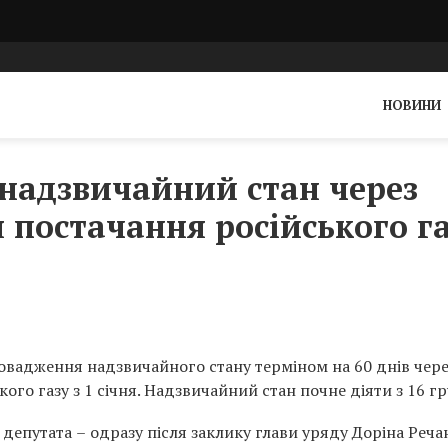
НОВИНИ
надзвичайний стан через
 постачання російського г
вадження надзвичайного стану терміном на 60 днів чере
го газу з 1 січня. Надзвичайний стан почне діяти з 16 г
1 депутата
–
одразу після заклику глави уряду Доріна Реча