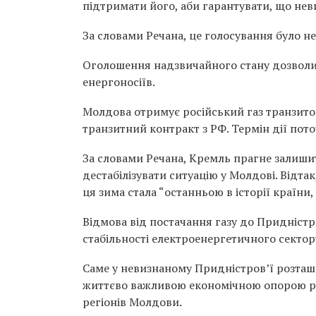
підтримати його, аби гарантувати, що не
За словами Речана, це голосування було не
Оголошення надзвичайного стану дозволи
енергоносіїв.
Молдова отримує російський газ транзито
транзитний контракт з РФ. Термін дії пот
За словами Речана, Кремль прагне залишит
дестабілізувати ситуацію у Молдові. Відт
ця зима стала “останньою в історії країн
Відмова від постачання газу до Придністр
стабільності електроенергетичного секто
Саме у невизнаному Придністров’ї розташо
життєво важливою економічною опорою рег
регіонів Молдови.