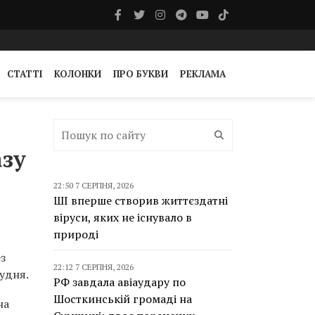
СТАТТІ
КОЛОНКИ
ПРО БУКВИ
РЕКЛАМА
азу
22:50 7 СЕРПНЯ, 2026
ШІ вперше створив життєздатні
віруси, яких не існувало в
природі
з
22:12 7 СЕРПНЯ, 2026
рудня.
РФ завдала авіаудару по
Шосткинській громаді на
на