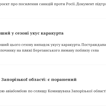
оєкт про посилення санкцій проти Росії. Документ підт
ший у сезоні укус каракурта
рший цього сезону випадок укусу каракурта. Постраждала
відпочинку на пляжі Березанського лиману поблизу села
Запорізької області: є поранений
ою авіабомбою по селищу Комишуваха Запорізької області