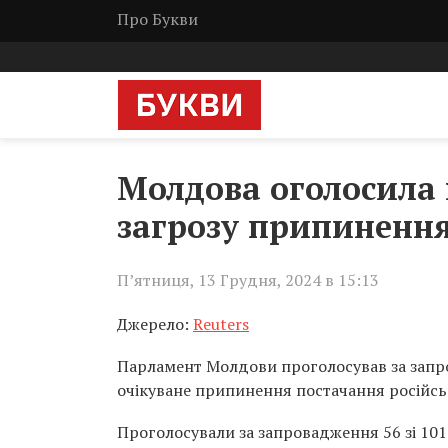
Про Букви
Молдова оголосила 
загрозу припинення
П’ятниця, 13 Грудня, 2024 в 15:13
Джерело:
Reuters
Парламент Молдови проголосував за запро
очікуване припинення постачання російсько
Проголосували за запровадження 56 зі 10