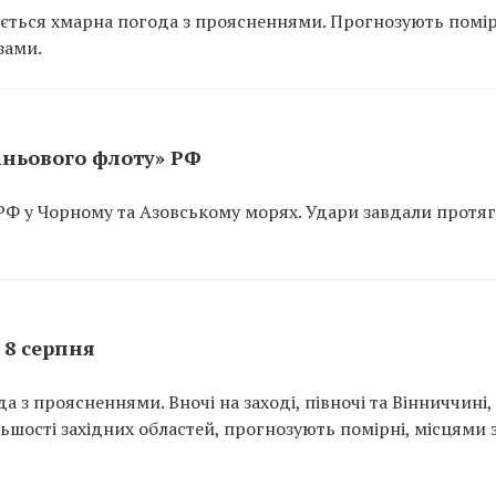
кується хмарна погода з проясненнями. Прогнозують помірн
зами.
іньового флоту» РФ
 РФ у Чорному та Азовському морях. Удари завдали протяг
 8 серпня
а з проясненнями. Вночі на заході, півночі та Вінниччині,
ільшості західних областей, прогнозують помірні, місцями 