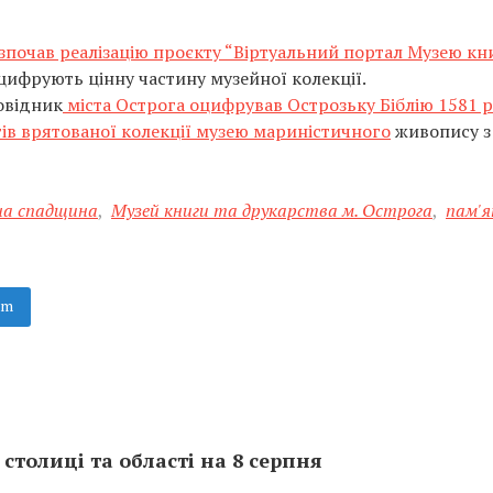
зпочав реалізацію проєкту “Віртуальний портал Музею кни
цифрують цінну частину музейної колекції.
овідник
міста Острога оцифрував Острозьку Біблію 1581 р
ів врятованої колекції музею мариністичного
живопису з 
на спадщина
,
Музей книги та друкарства м. Острога
,
пам'
am
столиці та області на 8 серпня