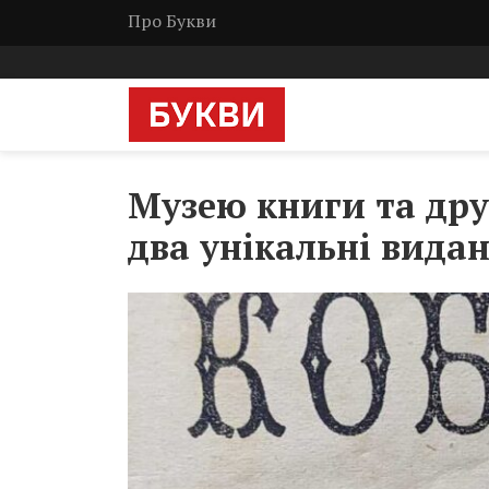
Про Букви
Музею книги та дру
два унікальні вида