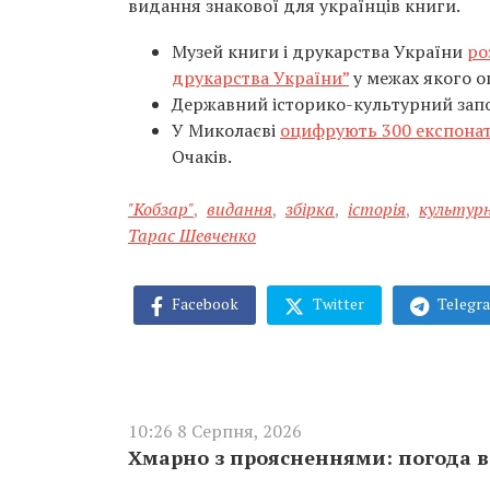
видання знакової для українців книги.
Музей книги і друкарства України
ро
друкарства України”
у межах якого о
Державний історико-культурний зап
У Миколаєві
оцифрують 300 експонат
Очаків.
"Кобзар"
,
видання
,
збірка
,
історія
,
культур
Тарас Шевченко
Facebook
Twitter
Telegr
10:26 8 Серпня, 2026
Хмарно з проясненнями: погода в 