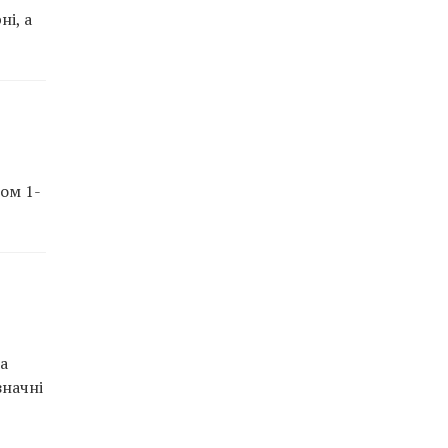
і, а
ом 1-
 а
значні