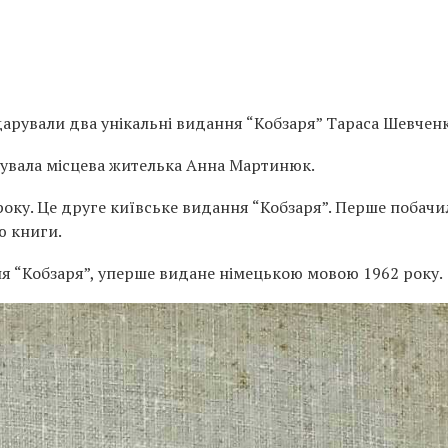
арували два унікальні видання “Кобзаря” Тараса Шевченк
увала місцева жителька Анна Мартинюк.
року. Це друге київське видання “Кобзаря”. Перше побачи
ею книги.
ня “Кобзаря”, уперше видане німецькою мовою 1962 року.