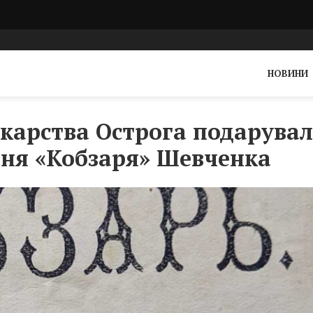
НОВИНИ
карства Острога подарува
ння «Кобзаря» Шевченка