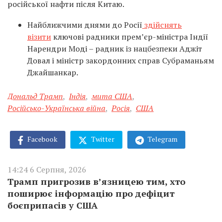
російської нафти після Китаю.
Найближчими днями до Росії
здійснять
візити
ключові радники прем’єр-міністра Індії
Нарендри Моді – радник із нацбезпеки Аджіт
Довал і міністр закордонних справ Субраманьям
Джайшанкар.
Дональд Трамп
,
Індія
,
мита США
,
Російсько-Українська війна
,
Росія
,
США
Facebook
Twitter
Telegram
14:24 6 Серпня, 2026
Трамп пригрозив в’язницею тим, хто
поширює інформацію про дефіцит
боєприпасів у США