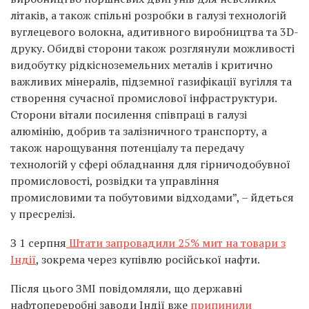
літаків, а також спільні розробки в галузі технологій
вуглецевого волокна, адитивного виробництва та 3D-
друку. Обидві сторони також розглянули можливості
видобутку рідкісноземельних металів і критично
важливих мінералів, підземної газифікації вугілля та
створення сучасної промислової інфраструктури.
Сторони вітали посилення співпраці в галузі
алюмінію, добрив та залізничного транспорту, а
також нарощування потенціалу та передачу
технологій у сфері обладнання для гірничодобувної
промисловості, розвідки та управління
промисловими та побутовими відходами”, – йдеться
у пресрелізі.
З 1 серпня
Штати запровадили 25% мит на товари з
Індії
, зокрема через купівлю російської нафти.
Після цього ЗМІ повідомляли, що державні
нафтопереробні заводи Індії вже
припинили