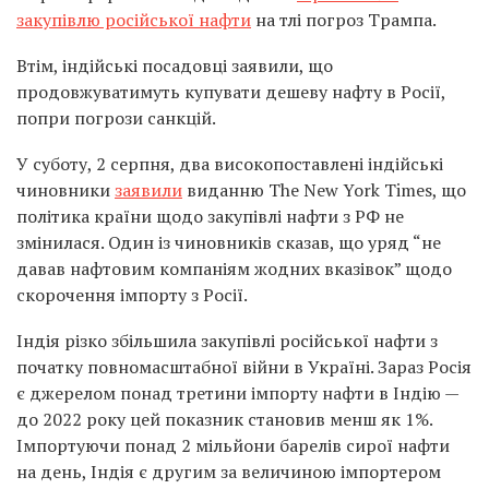
закупівлю російської нафти
на тлі погроз Трампа.
Втім, індійські посадовці заявили, що
продовжуватимуть купувати дешеву нафту в Росії,
попри погрози санкцій.
У суботу, 2 серпня, два високопоставлені індійські
чиновники
заявили
виданню The New York Times, що
політика країни щодо закупівлі нафти з РФ не
змінилася. Один із чиновників сказав, що уряд “не
давав нафтовим компаніям жодних вказівок” щодо
скорочення імпорту з Росії.
Індія різко збільшила закупівлі російської нафти з
початку повномасштабної війни в Україні. Зараз Росія
є джерелом понад третини імпорту нафти в Індію —
до 2022 року цей показник становив менш як 1%.
Імпортуючи понад 2 мільйони барелів сирої нафти
на день, Індія є другим за величиною імпортером