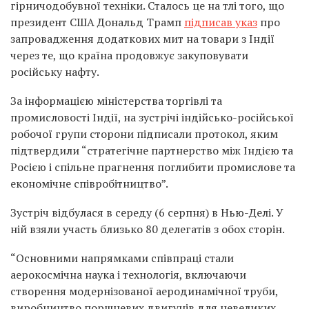
гірничодобувної техніки. Сталось це на тлі того, що
президент США Дональд Трамп
підписав указ
про
запровадження додаткових мит на товари з Індії
через те, що країна продовжує закуповувати
російську нафту.
За інформацією міністерства торгівлі та
промисловості Індії, на зустрічі індійсько-російської
робочої групи сторони підписали протокол, яким
підтвердили “стратегічне партнерство між Індією та
Росією і спільне прагнення поглибити промислове та
економічне співробітництво”.
Зустріч відбулася в середу (6 серпня) в Нью-Делі. У
ній взяли участь близько 80 делегатів з обох сторін.
“Основними напрямками співпраці стали
аерокосмічна наука і технологія, включаючи
створення модернізованої аеродинамічної труби,
виробництво поршневих двигунів для невеликих