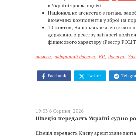
в Україні зросла вдвічі.
Національне агентство з питань запо
іноземних компонентів у зброї на порта
10 жовтня, Національне агентство з 
державного реєстру звітності політич
фінансового характеру (Реєстр POLI
вимога
,
відкритий доступ
,
ВР
,
доступ
,
Зак
Facebook
Twitter
Telegr
19:03 6 Серпня, 2026
Швеція передасть Україні судно ро
Швеція передасть Києву арештоване вантаж