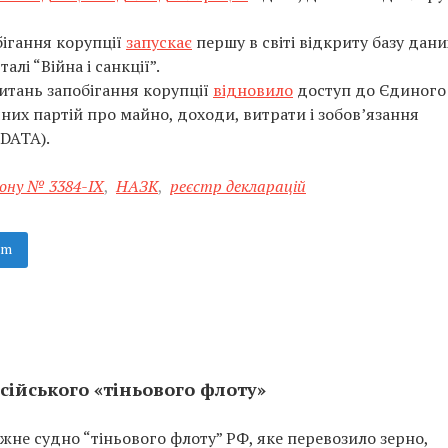
бігання корупції
запускає
першу в світі відкриту базу дани
лі “Війна і санкції”.
питань запобігання корупції
відновило
доступ до Єдиного
них партій про майно, доходи, витрати і зобов’язання
TDATA).
ону № 3384-ІХ
,
НАЗК
,
реєстр декларацій
am
сійського «тіньового флоту»
не судно “тіньового флоту” РФ, яке перевозило зерно,