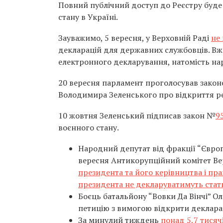
Повний публічний доступ до Реєстру буде
стану в Україні.
Зауважимо, 5 вересня, у Верховній Раді
не
декларацій для державних службовців. Вж
електронного декларування, натомість на
20 вересня парламент проголосував зако
Володимира Зеленського про відкриття ре
10 жовтня Зеленський підписав закон №
9
воєнного стану.
Народний депутат від фракції “Євро
вересня Антикорупційний комітет Ве
президента та його керівництва і пр
президента не декларуватимуть статк
Боєць батальйону “Вовки Да Вінчі” 
петицію з вимогою відкрити декларац
За минулий тиждень
понад 5,7 тисяч