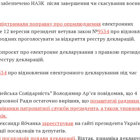
 забезпечено НАЗК після завершення чи скасування воєн
 підтримали поправку про оприлюднення
електронних
е 12 вересня президент ветував закон №
9534
про відновл
родних проголосувати за відкриття реєстру декларацій.
нопроєкт про електронне декларування з правкою презид
єстру декларацій.
534
про відновлення електронного декларування під час
пейська Солідарність” Володимир Ар’єв повідомив, що 4
рховної Ради остаточно вирішив, що
позаштатні радники
ацівники патронатної служби президента, а також уповно
ів.
Олександр Ябчанка
зареєстрував
на сайті президента Украї
ії посадовців та депутатів.
і посадовців подали декларації.
Відтак, динаміка деклар