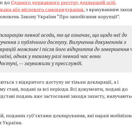
уп до
Єдиного державного реєстру декларацій осіб,
жави або місцевого самоврядування
, з врахуванням заход
положень Закону України “Про запобігання корупції”.
кларацію певної особи, то це означає, що щодо неї до
чення з публічного доступу. Вилучення документів з
арацій можливе і після його відкриття до завершення 
аїні, однак у такому разі певний час вони
оступі, — зауважили у пресслужбі.
ються з відкритого доступу не тільки декларації, а і
 стані, подані за всі періоди. Всі документи, подані до
дставі подань вже застосовані заходи захисту, вилучають
, поданих суб’єктами декларування, які наразі мобілізов
л України.