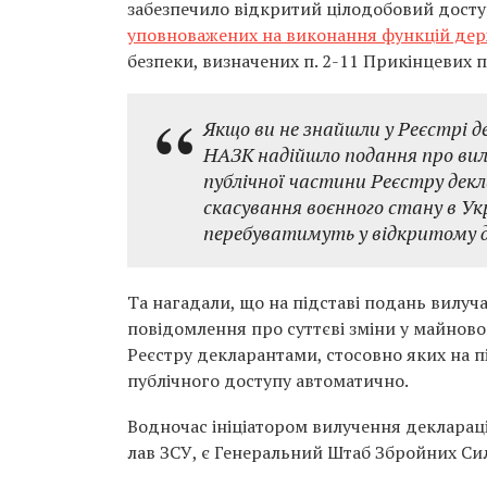
забезпечило відкритий цілодобовий дост
уповноважених на виконання функцій дер
безпеки, визначених п. 2-11 Прикінцевих 
Якщо ви не знайшли у Реєстрі де
НАЗК надійшло подання про вилу
публічної частини Реєстру декл
скасування воєнного стану в Укр
перебуватимуть у відкритому д
Та нагадали, що на підставі подань вилуча
повідомлення про суттєві зміни у майновому
Реєстру декларантами, стосовно яких на пі
публічного доступу автоматично.
Водночас ініціатором вилучення декларацій
лав ЗСУ, є Генеральний Штаб Збройних Си