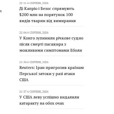
22:11 6 СЕРПНЯ, 2026
Ді Капріо і Безос спрямують
х
$200 млн на порятунок 100
видів тварин від вимирання
22:04 6 СЕРПНЯ, 2026
У Конго зупинили річкове судно
після смерті пасажира з
можливими симптомами Еболи
21:54 6 СЕРПНЯ, 2026
Reuters: Іран пригрозив країнам
Перської затоки у разі атаки
США
21:37 6 СЕРПНЯ, 2026
У США леву успішно видалили
катаракту на обох очах