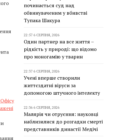
ного
починається суд над
обвинуваченим у вбивстві
Тупака Шакура
ення
22:57 6 СЕРПНЯ, 2026
Один партнер на все життя –
рідкість у природі: що відомо
ента
про моногамію у тварин
22:37 6 СЕРПНЯ, 2026
Учені вперше створили
життєздатні віруси за
допомогою штучного інтелекту
 Офісу
важені
22:36 6 СЕРПНЯ, 2026
Малярія чи отруєння: науковці
наблизилися до розгадки смерті
ни
представників династії Медічі
ування