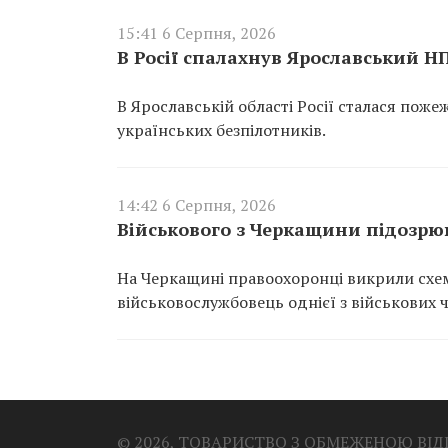
15:41 6 Серпня, 2026
В Росії спалахнув Ярославський Н
В Ярославській області Росії сталася пож
українських безпілотників.
14:42 6 Серпня, 2026
Військового з Черкащини підозрюю
На Черкащині правоохоронці викрили схем
військовослужбовець однієї з військових 
© 2026, ТОВАРИСТВО З ОБМЕЖЕНОЮ ВІ