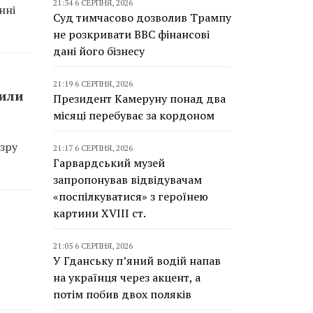
21:34 6 СЕРПНЯ, 2026
нні
Суд тимчасово дозволив Трампу
не розкривати BBC фінансові
дані його бізнесу
21:19 6 СЕРПНЯ, 2026
сили
Президент Камеруну понад два
місяці перебуває за кордоном
зру
21:17 6 СЕРПНЯ, 2026
Гарвардський музей
запропонував відвідувачам
«поспілкуватися» з героїнею
картини XVIII ст.
21:05 6 СЕРПНЯ, 2026
У Гданську п’яний водій напав
на українця через акцент, а
потім побив двох поляків