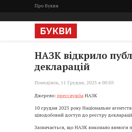
Про Букви
НАЗК відкрило публ
декларацій
Понеділок, 11 Грудня, 2023 в 00:03
Джерело:
пресслужба
НАЗК
10 грудня 2023 року Національне агентств
цілодобовий доступ до реєстру деклараці
Зазначається, що НАЗК виконало вимоги 