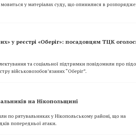
 мовиться у матеріалах суду, що опинилися в розпорядже
их» у реєстрі «Оберіг»: посадовцям ТЦК оголо
ектування та соціальної підтримки повідомили про підо
тру військовозобов’язаних “Оберіг”.
вальників на Нікопольщині
или по рятувальниках у Нікопольському районі, що на
ідків попередньої атаки.