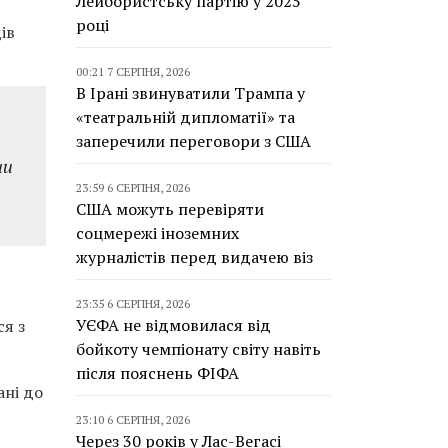
Лейбористську партію у 2025
році
ів
00:21 7 СЕРПНЯ, 2026
В Ірані звинуватили Трампа у
«театральній дипломатії» та
заперечили переговори з США
чи
23:59 6 СЕРПНЯ, 2026
США можуть перевіряти
соцмережі іноземних
журналістів перед видачею віз
23:35 6 СЕРПНЯ, 2026
УЄФА не відмовилася від
ся з
бойкоту чемпіонату світу навіть
після пояснень ФІФА
ані до
23:10 6 СЕРПНЯ, 2026
Через 30 років у Лас-Вегасі