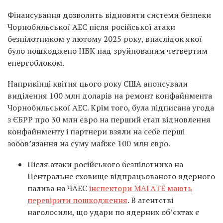
Фінансування дозволить відновити системи безпеки
Чорнобильської АЕС після російської атаки
безпілотником у лютому 2025 року, внаслідок якої
було пошкоджено НБК над зруйнованим четвертим
енергоблоком.
Наприкінці квітня цього року США анонсували
виділення 100 млн доларів на ремонт конфайнмента
Чорнобильської АЕС. Крім того, була підписана угода
з ЄБРР про 30 млн євро на перший етап відновлення
конфайнменту і партнери взяли на себе перші
зобовʼязання на суму майже 100 млн євро.
Після атаки російського безпілотника на
Центральне сховище відпрацьованого ядерного
палива на ЧАЕС
інспектори МАГАТЕ мають
перевірити пошкодження
. В агентстві
наголосили, що удари по ядерних об’єктах є