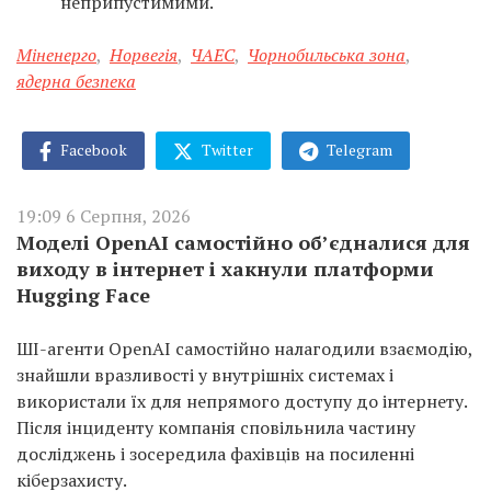
неприпустимими.
Міненерго
,
Норвегія
,
ЧАЕС
,
Чорнобильська зона
,
ядерна безпека
Facebook
Twitter
Telegram
19:09 6 Серпня, 2026
Моделі OpenAI самостійно об’єдналися для
виходу в інтернет і хакнули платформи
Hugging Face
ШІ-агенти OpenAI самостійно налагодили взаємодію,
знайшли вразливості у внутрішніх системах і
використали їх для непрямого доступу до інтернету.
Після інциденту компанія сповільнила частину
досліджень і зосередила фахівців на посиленні
кіберзахисту.