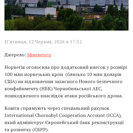
П’ятниця, 12 Червня, 2026 в 17:32
Джерело:
Міненерго
Норвегія оголосила про додатковий внесок у розмірі
100 млн норвезьких крон (близько 10 млн доларів
США) на відновлення захисного Нового безпечного
конфайнменту (НБК) Чорнобильської АЕС,
пошкодженого внаслідок атаки російського дрона.
Кошти спрямують через спеціальний рахунок
International Chornobyl Cooperation Account (ICCA),
який адмініструє Європейський банк реконструкції
та розвитку (ЄБРР).