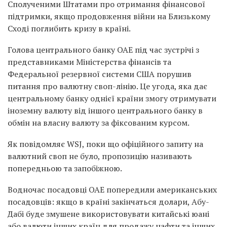
Сполученими Штатами про отримання фінансової
підтримки, якщо продовження війни на Близькому
Сході поглибить кризу в країні.
Голова центрального банку ОАЕ під час зустрічі з
представниками Міністерства фінансів та
Федеральної резервної системи США порушив
питання про валютну своп-лінію. Це угода, яка дає
центральному банку однієї країни змогу отримувати
іноземну валюту від іншого центрального банку в
обмін на власну валюту за фіксованим курсом.
Як повідомляє WSJ, поки що офіційного запиту на
валютний своп не було, пропозицію називають
попередньою та запобіжною.
Водночас посадовці ОАЕ попередили американських
посадовців: якщо в країні закінчаться долари, Абу-
Дабі буде змушене використовувати китайські юані
або валюти інших країн для продажу нафти та інших