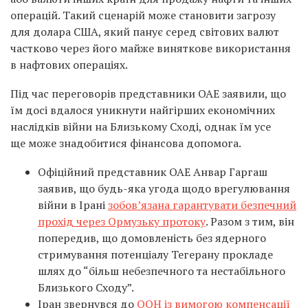
операцій. Такий сценарій може становити загрозу
для долара США, який панує серед світових валют
частково через його майже виняткове використання
в нафтових операціях.
Під час переговорів представники ОАЕ заявили, що
їм досі вдалося уникнути найгірших економічних
наслідків війни на Близькому Сході, однак їм усе
ще може знадобитися фінансова допомога.
Офіційний представник ОАЕ Анвар Гаргаш
заявив, що будь-яка угода щодо врегулювання
війни в Ірані
зобов’язана гарантувати безпечний
прохід через Ормузьку протоку
. Разом з тим, він
попередив, що домовленість без ядерного
стримування потенціалу Тегерану
прокладе
шлях до “більш небезпечного та нестабільного
Близького Сходу”.
Іран звернувся до
ООН із вимогою компенсації