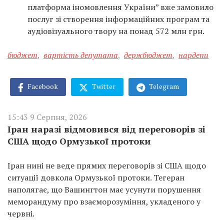
платформа іномовлення України” вже замовило
послуг зі створення інформаційних програм та
аудіовізуального твору на понад 572 млн грн.
бюджет
,
вартість депутата
,
держбюджет
,
нардепи
Facebook
Twitter
Telegram
15:43 9 Серпня, 2026
Іран наразі відмовився від переговорів зі
США щодо Ормузької протоки
Іран нині не веде прямих переговорів зі США щодо
ситуації довкола Ормузької протоки. Тегеран
наполягає, що Вашингтон має усунути порушення
меморандуму про взаєморозуміння, укладеного у
червні.