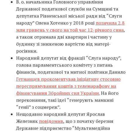
В. о. начальника Головного управління
Державної податкової служби на Сумщині та
депутатка Рівненської міської ради від “Слуги
народу” Олена Хотенко у 2018 році
позичила 2,8
млн гривень у свого на той час 12-річного сина
,
а також отримала дві квартири і частину у
будинку зі зниженою вартістю від матері-
росіянки.
Народний депутат від фракції “Слуга народу”,
голова парламентського комітету з питань
фінансів, податкової та митної політики Данило
Гетманцев прокоментував ініціативу стосовно
переспрямування коштів з телемарафону на
фінансування Збройних сил України.
На його
переконання, такі ідеї “генерують мамкині
“генії” з соцмереж”.
Нещодавно народний депутат Ярослав
Железняк
повідомив
, що з початку березня
Державне підприємство “Мультимедійна