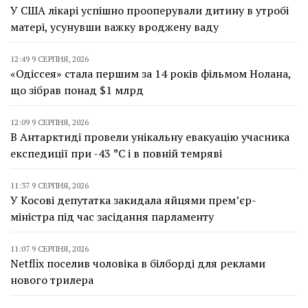
У США лікарі успішно прооперували дитину в утробі
матері, усунувши важку вроджену ваду
12:49 9 СЕРПНЯ, 2026
«Одіссея» стала першим за 14 років фільмом Нолана,
що зібрав понад $1 млрд
12:09 9 СЕРПНЯ, 2026
В Антарктиді провели унікальну евакуацію учасника
експедиції при -43 °C і в повній темряві
11:37 9 СЕРПНЯ, 2026
У Косові депутатка закидала яйцями прем’єр-
міністра під час засідання парламенту
11:07 9 СЕРПНЯ, 2026
Netflix поселив чоловіка в білборді для реклами
нового трилера