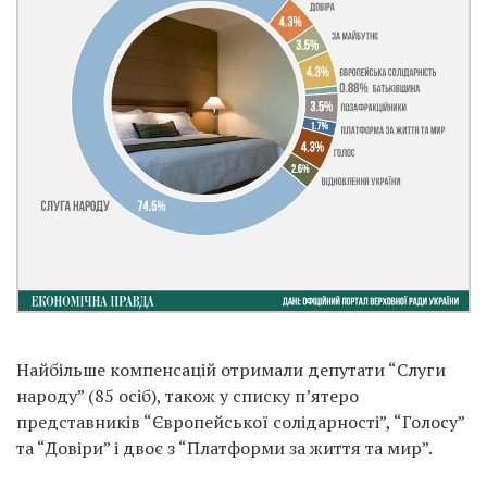
Найбільше компенсацій отримали депутати “Слуги
народу” (85 осіб), також у списку п’ятеро
представників “Європейської солідарності”, “Голосу”
та “Довіри” і двоє з “Платформи за життя та мир”.