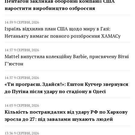
Пентагон закликав оборонні компанії США
наростити виробництво озброєєня
14:59 9 СЕРПНЯ, 2026
Ізраїль відхилив план США щодо миру в Газі:
Нетаньягу вимагає повного роззброєння ХАМАСу
14:57 9 СЕРПНЯ, 2026
Mattel випустила колекційну Barbie, присвячену Вітні
Г’юстон
14:37 9 СЕРПНЯ, 2026
«Ти програєш. Здайся!»: Ештон Кутчер звернувся
до Путіна після удару по стадіону в Одесі
14:03 9 СЕРПНЯ, 2026
Кількість постраждалих від удару РФ по Харкову
зросла до 27: під завалами шукають людей
13:36 9 СЕРПНЯ, 2026