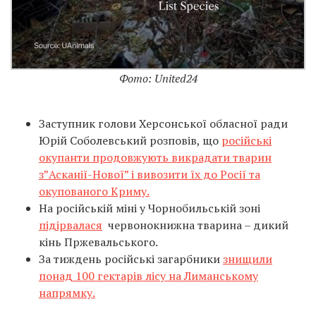
Фото: United24
Заступник голови Херсонської обласної ради
Юрій Соболевський розповів, що
російські
окупанти продовжують викрадати тварин
з”Асканії-Нової” і вивозити їх до Росії та
окупованого Криму.
На російській міні у Чорнобильській зоні
підірвалася
червонокнижна тварина – дикий
кінь Пржевальського.
За тиждень російські загарбники
знищили
понад 100 гектарів лісу на Лиманському
напрямку.