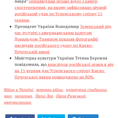
лавра”
оприлюднив перше відео з камер
спостереження, на якому зафіксовано нічний
російський удар по Успенському собору 15
червня
.
Президент України Володимир
Зеленський під
час зустрічі з американським колегою
Дональдом Трампом показав фотографії
наслідків російського удару по Києво-
Печерській лаврі.
Міністерка культури України Тетяна Бережна
повідомила, що
внаслідок російської атаки в ніч
на 15 червня дах Успенського собору Києво-
Печерської лаври пошкоджено на 80%.
Війна в Україні
,
жертви війни
,
культурна спадщина
,
мир
,
молитва
,
Папа Лев
,
Папа Римський
,
рятувальники