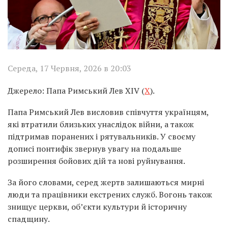
Середа, 17 Червня, 2026 в 20:03
Джерело: Папа Римський Лев XIV (
Х
).
Папа Римський Лев висловив співчуття українцям,
які втратили близьких унаслідок війни, а також
підтримав поранених і рятувальників. У своєму
дописі понтифік звернув увагу на подальше
розширення бойових дій та нові руйнування.
За його словами, серед жертв залишаються мирні
люди та працівники екстрених служб. Вогонь також
знищує церкви, об’єкти культури й історичну
спадщину.