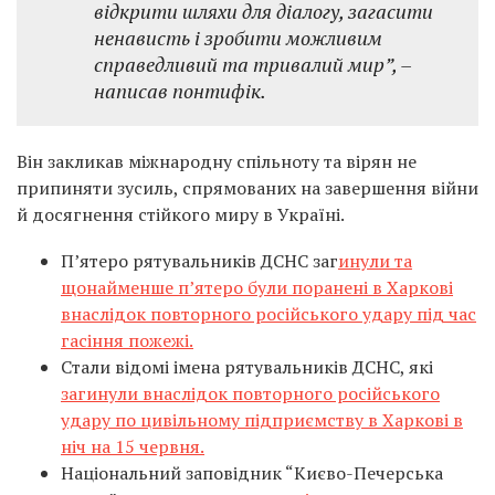
відкрити шляхи для діалогу, загасити
ненависть і зробити можливим
справедливий та тривалий мир”,
–
написав понтифік.
Він закликав міжнародну спільноту та вірян не
припиняти зусиль, спрямованих на завершення війни
й досягнення стійкого миру в Україні.
П’ятеро рятувальників ДСНС заг
инули та
щонайменше п’ятеро були поранені в Харкові
внаслідок повторного російського удару під час
гасіння пожежі.
Стали відомі імена рятувальників ДСНС, які
загинули внаслідок повторного російського
удару по цивільному підприємству в Харкові в
ніч на 15 червня.
Національний заповідник “Києво-Печерська