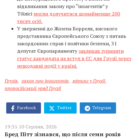
відкликання закону про “іноагентів” у
Тбілісі
могли долучитися щонайменше 200
тисяч осіб.
У зверненні до Жозепа Борреля, високого
представника Європейського Союзу з питань
закордонних справ і політики безпеки, 31
депутат Європарламенту
закликав зупинити
статус кандидата на вступ в ЄС для Грузії через
нещодавні події у країні.
Грузія
,
закон про іноагентів
,
мітинг у Грузії
,
проросійський уряд Грузії
Facebook
Twitter
Telegram
19:35 10 Серпня, 2026
Бред Пітт зізнався, що після семи років