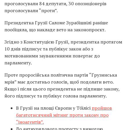
проголосували 84 депутати, 30 опозиціонерів
проголосували “проти”.
Президентка Грузії Саломе Зурабішвілі раніше
пообіцяла, що накладе вето на законопроєкт.
Згідно з Конституцією Грузії, президентка протягом
10 днів підписує та публікує закон або з
мотивованими зауваженнями повертає до
парламенту.
Проте проросійська політична партія “Грузинська
мрія” має достатньо голосів, щоб подолати вето.
Якщо і після цього президентка не підпише закону,
його підписує та публікує голова парламенту.
В Грузії на площі Європи у Тбілісі
пройшов
багатотисячний мітинг проти закону про
“іноагентів”.
До антиурядового протесту з вимогою