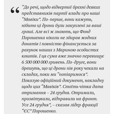
“До речі, щодо відвертої брехні деяких
представників партії влади про наші
“Мавіки”. По-перше, вони кажуть,
нібито ці дрони були закуплені за ваші
гроші. Але всі ж знають, що Фонд
Порошенка ніколи не збирав жодних
донатів і повністю фінансується за
рахунок наших з Мариною особистих
коштів. І ця сума вже значно перевищує
6 500 000 000 гривень. По-друге, вони
брешуть, що ці дрони пів року чекали на
складах, поки ми “попіаримося”.
Показую офіційний документ, накладну
щодо цих “Мавіків”. Стоїть чітка дата
отримання – 24 грудня. Отримали,
прозвітували, відправили на фронт.
Усе 24 грудня”, – сказав лідер фракції
“ЄС” Порошенко.