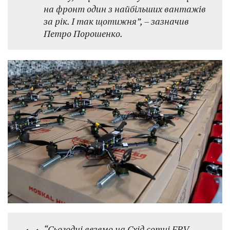
на фронт один з найбільших вантажів
за рік. І так щотижня”, – зазначив
Петро Порошенко.
“Сьогодні веземо на Схід сотні FPV-