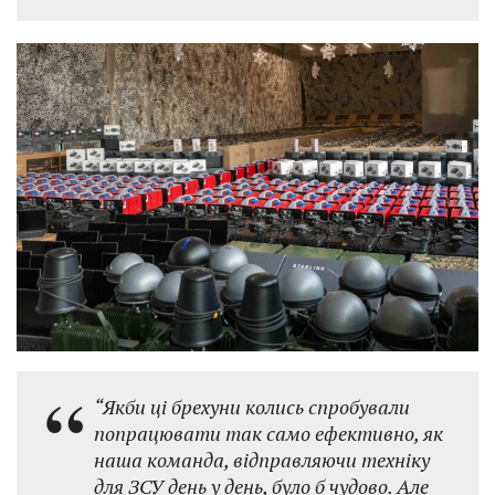
“Якби ці брехуни колись спробували
попрацювати так само ефективно, як
наша команда, відправляючи техніку
для ЗСУ день у день, було б чудово. Але