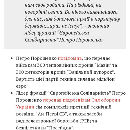
нам своє робити. На різдвяні, на
новорічні свята. Бо нічого важливішого
для нас, ніж допомога армії в порятунку
держави, зараз не існує”, – зазначив
лідер фракції “Європейська
Солідарність” Петро Порошенко.
Петро Порошенко
повідомив
, що передає
військам 300 тепловізійних дронів “Мавік” та
300 детекторів дронів “Ванільний цукорок”.
Вартість цієї партії техніки складає мільйон
євро.
Лідер фракції “Європейська Солідарність” Петро
Порошенко
передав підрозділам Сил оборони
України
сім комплексів протидії технічній
розвідці “Ай-Петрі СВ”, а також засоби
радіоелектронної боротьби (РЕБ) та
безпілотники “Посейдон”.