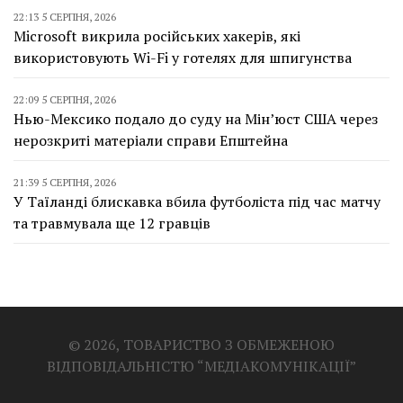
22:13 5 СЕРПНЯ, 2026
Microsoft викрила російських хакерів, які
використовують Wi-Fi у готелях для шпигунства
22:09 5 СЕРПНЯ, 2026
Нью-Мексико подало до суду на Мін’юст США через
нерозкриті матеріали справи Епштейна
21:39 5 СЕРПНЯ, 2026
У Таїланді блискавка вбила футболіста під час матчу
та травмувала ще 12 гравців
© 2026, ТОВАРИСТВО З ОБМЕЖЕНОЮ
ВІДПОВІДАЛЬНІСТЮ “МЕДІАКОМУНІКАЦІЇ”