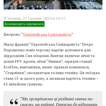
П’ятниця, 27 Грудня, 2024 в 19:57
Допомагають перемагати
Джерело: “
Європейська Солідарність
”
Лідер фракції “Європейська Солідарність” Петро
Порошенко повіз чергову партію допомоги для
підрозділів Сил оборони. Вантаж включає нічні та
денні FPV-дрони, нічні “Мавіки”, зарядні станції
EcoFlow, вантажівки, лазне-пральні комплекси,
“Старлінки”, екскаватори та іншу техніку. Ця поїздка
стала 53-ю цього року, а загальна вартість техніки –
63 мільйони гривень.
“Ми зустрічаємо ці різдвяні свята по-
своєму, на роботі. Готуємо до відправки