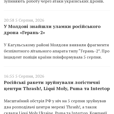
зупиняють роботу через атаки українських дронів.
20:58 5 Серпня, 2026
У Молдові знайшли уламки російського
дрона «Герань-2»
У Кагульському районі Молдови виявили фрагменти
безпілотного літального апарата типу “Герань-2”. Про
інцидент поліція країни поінформувала 5 серпня.
16:55 5 Серпня, 2026
Російські ракети зруйнували логістичні
центри Thrash!, Liqui Moly, Puma та Intertop
Масштабний обстріл РФ у ніч на 5 серпня зруйнував
два розподільчі центри мережі Thrash!, а також
склади Liqui Moly Ukraine, Puma та Intertop. Компанії