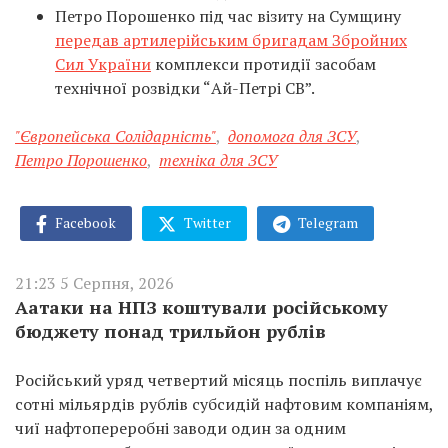
Петро Порошенко під час візиту на Сумщину
передав артилерійським бригадам Збройних
Сил України
комплекси протидії засобам
технічної розвідки “Ай-Петрі СВ”.
"Європейська Солідарність"
,
допомога для ЗСУ
,
Петро Порошенко
,
техніка для ЗСУ
Facebook
Twitter
Telegram
21:23 5 Серпня, 2026
Аатаки на НПЗ коштували російському
бюджету понад трильйон рублів
Російський уряд четвертий місяць поспіль виплачує
сотні мільярдів рублів субсидій нафтовим компаніям,
чиї нафтопереробні заводи один за одним