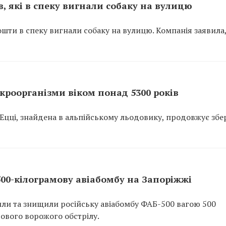
, які в спеку вигнали собаку на вулицю
ошти в спеку вигнали собаку на вулицю. Компанія заявила
ікроорганізми віком понад 5300 років
 Ецці, знайдена в альпійському льодовику, продовжує збе
00-кілограмову авіабомбу на Запоріжжі
ли та знищили російську авіабомбу ФАБ-500 вагою 500
гового ворожого обстрілу.