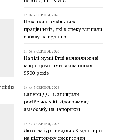
необхідно – КМІС
15:02 7 СЕРПНЯ, 2026
Нова пошта звільнила
працівників, які в спеку вигнали
собаку на вулицю
14:59 7 СЕРПНЯ, 2026
На тілі мумії Етці виявили живі
мікроорганізми віком понад
5300 років
 лінію
14:44 7 СЕРПНЯ, 2026
Сапери ДСНС знищили
російську 500-кілограмову
авіабомбу на Запоріжжі
14:40 7 СЕРПНЯ, 2026
Люксембург виділив 8 млн євро
на підтримку енергетики