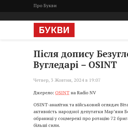
Про Букви
Після допису Безугл
Вугледарі – OSINT
Четвер, 3 Жовтня, 2024 в 19:07
Джерело:
OSINT
на Radio NV
OSINT-аналітик та військовий оглядач Віт
активність народної депутатки Мар’яни Без
обраниці у соцмережі про ротацію 72 брига
більші сили.