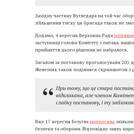
Західну частину Вугледара на той час оборо
збільшення тиску ця бригада також не змо
Додамо, 4 вересня Верховна Рада
розглян
заступниці голови Комітету з питань націо
прийняття цього рішення не набралося.
Загалом за постанову проголосували 205 де
Железняк також поділився скриншотом з р
При тому, що це стара постано
відкликана, але членом Комітет
слабку постанову, і ту заблок
Вже 17 вересня Безугла
попросила
звільнит
безпеки та оборони. Відповідну заяву на