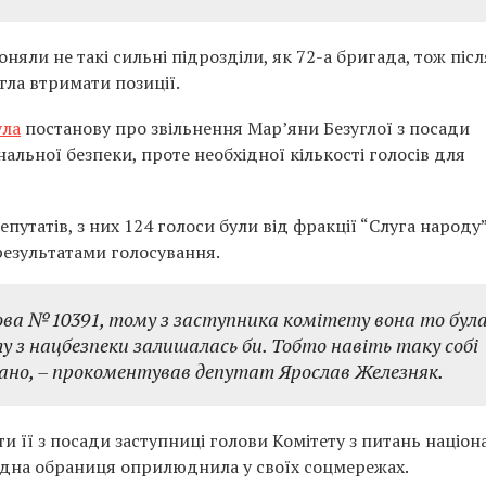
няли не такі сильні підрозділи, як 72-а бригада, тож післ
гла втримати позиції.
ула
постанову про звільнення Марʼяни Безуглої з посади
нальної безпеки, проте необхідної кількості голосів для
путатів, з них 124 голоси були від фракції “Слуга народу”
езультатами голосування.
ва №10391, тому з заступника комітету вона то була
у з нацбезпеки залишалась би. Тобто навіть таку собі
овано, – прокоментував депутат Ярослав Железняк.
и її з посади заступниці голови Комітету з питань націон
родна обраниця оприлюднила у своїх соцмережах.