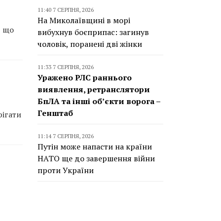
11:40 7 СЕРПНЯ, 2026
На Миколаївщині в морі
, що
вибухнув боєприпас: загинув
чоловік, поранені дві жінки
11:33 7 СЕРПНЯ, 2026
Уражено РЛС раннього
виявлення, ретранслятори
БпЛА та інші об’єкти ворога –
Генштаб
рігати
11:14 7 СЕРПНЯ, 2026
Путін може напасти на країни
НАТО ще до завершення війни
проти України