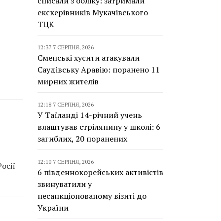
списали з обліку: затримали
екскерівників Мукачівського
ТЦК
12:37 7 СЕРПНЯ, 2026
Єменські хусити атакували
Саудівську Аравію: поранено 11
мирних жителів
12:18 7 СЕРПНЯ, 2026
У Таїланді 14-річний учень
влаштував стрілянину у школі: 6
загиблих, 20 поранених
12:10 7 СЕРПНЯ, 2026
осії
6 південнокорейських активістів
звинуватили у
несанкціонованому візиті до
України