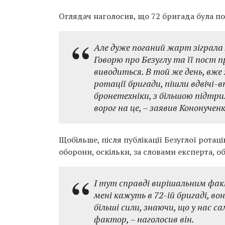
Оглядач наголосив, що 72 бригада була пов
Але дуже поганий жарт зіграла 
Говорю про Безуглу та її пост п
виводиться. В той же день, вже з
ротації бригади, пішли вдвічі-в
бронетехніки, з більшою підтр
ворог на це, – заявив Кононученк
Щобільше, після публікації Безуглої ротаці
оборони, оскільки, за словами експерта, об
І тут справді вирішальним факто
мені кажуть в 72-ій бригаді, во
більші сили, знаючи, що у нас с
фактор, – наголосив він.