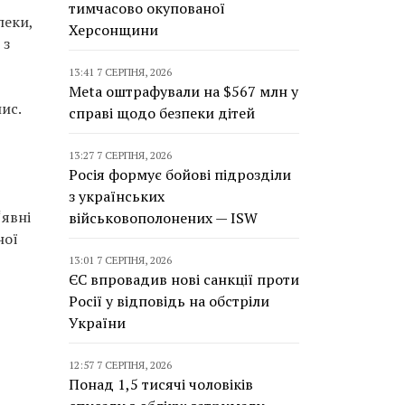
тимчасово окупованої
пеки,
Херсонщини
 з
13:41 7 СЕРПНЯ, 2026
Meta оштрафували на $567 млн у
пис.
справі щодо безпеки дітей
13:27 7 СЕРПНЯ, 2026
Росія формує бойові підрозділи
з українських
“явні
військовополонених — ISW
ної
13:01 7 СЕРПНЯ, 2026
ЄС впровадив нові санкції проти
Росії у відповідь на обстріли
України
12:57 7 СЕРПНЯ, 2026
Понад 1,5 тисячі чоловіків