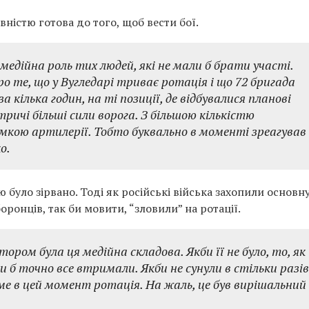
ністю готова до того, щоб вести бої.
медійна роль тих людей, які не мали б брати участі.
ро те, що у Вугледарі триває ротація і що 72 бригада
а кілька годин, на ті позиції, де відбувалися планові
тричі більші сили ворога. З більшою кількістю
имкою артилерії. Тобто буквально в моменті зреагував
о.
ю було зірвано. Тоді як російські війська захопили основну
оронців, так би мовити, “зловили” на ротації.
ром була ця медійна складова. Якби її не було, то, як
ни б точно все втримали. Якби не сунули в стільки разів
аме в цей момент ротація. На жаль, це був вирішальний