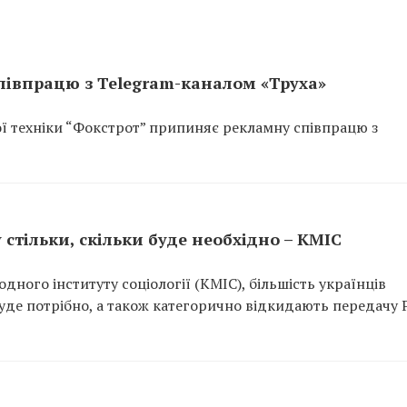
півпрацю з Telegram-каналом «Труха»
ої техніки “Фокстрот” припиняє рекламну співпрацю з
 стільки, скільки буде необхідно – КМІС
ного інституту соціології (КМІС), більшість українців
 буде потрібно, а також категорично відкидають передачу Р