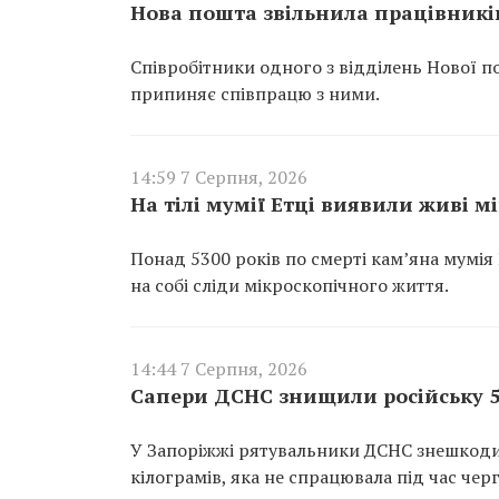
Нова пошта звільнила працівників
Співробітники одного з відділень Нової п
припиняє співпрацю з ними.
14:59 7 Серпня, 2026
На тілі мумії Етці виявили живі м
Понад 5300 років по смерті кам’яна мумія
на собі сліди мікроскопічного життя.
14:44 7 Серпня, 2026
Сапери ДСНС знищили російську 5
У Запоріжжі рятувальники ДСНС знешкоди
кілограмів, яка не спрацювала під час чер