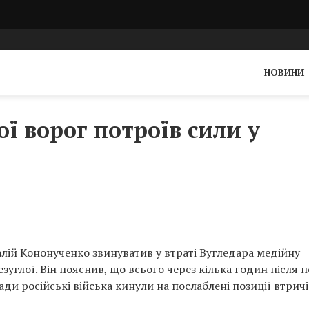
НОВИНИ
ої ворог потроїв сили у
алій Кононученко звинуватив у втраті Вугледара медійну
углої. Він пояснив, що всього через кілька годин після п
ди російські війська кинули на послаблені позиції втричі