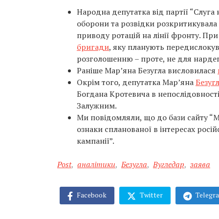
Народна депутатка від партії “Слуга 
оборони та розвідки розкритикувала
приводу ротацій на лінії фронту. Пр
бригади
, яку планують передислокува
розголошенню – проте, не для нарде
Раніше Мар’яна Безугла висловилася
Окрім того, депутатка Мар’яна
Безуг
Богдана Кротевича в непослідовності
Залужним.
Ми повідомляли, що до бази сайту 
ознаки спланованої в інтересах росій
кампанії”.
Post
,
аналітики
,
Безугла
,
Вугледар
,
заява
Facebook
Twitter
Telegr