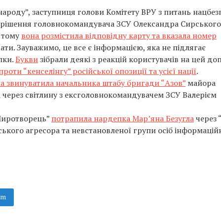
народу”, заступниця голови Комітету ВРУ з питань нацбез
 рішення головнокомандувача ЗСУ Олександра Сирського
и тому
вона розмістила відповідну карту та вказала номер
ти. Зауважимо, це все є інформацією, яка не підлягає
пки.
Букви
зібрали деякі з реакцій користувачів на цей до
проти “кенселінгу” російської опозиції та усієї нації
.
ла звинуватила начальника штабу бригади “Азов”
майора
 через світлину з ексголовнокомандувачем ЗСУ Валерієм
“Миротворець”
потрапила нардепка Мар’яна Безугла
через 
ського агресора та невстановленої групи осіб інформацій
am