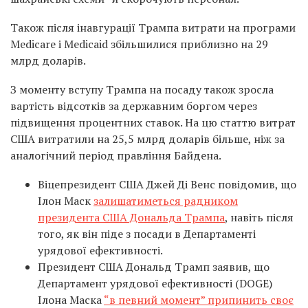
Також після інавгурації Трампа витрати на програми
Medicare і Medicaid збільшилися приблизно на 29
млрд доларів.
З моменту вступу Трампа на посаду також зросла
вартість відсотків за державним боргом через
підвищення процентних ставок. На цю статтю витрат
США витратили на 25,5 млрд доларів більше, ніж за
аналогічний період правління Байдена.
Віцепрезидент США Джей Ді Венс повідомив, що
Ілон Маск
залишатиметься радником
президента США Дональда Трампа
, навіть після
того, як він піде з посади в Департаменті
урядової ефективності.
Президент США Дональд Трамп заявив, що
Департамент урядової ефективності (DOGE)
Ілона Маска
“в певний момент” припинить своє