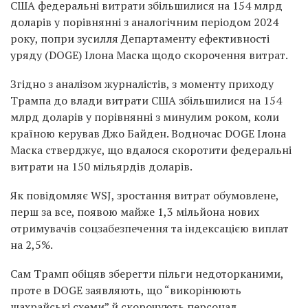
США федеральні витрати збільшилися на 154 млрд
доларів у порівнянні з аналогічним періодом 2024
року, попри зусилля Департаменту ефективності
уряду (DOGE) Ілона Маска щодо скорочення витрат.
Згідно з аналізом журналістів, з моменту приходу
Трампа до влади витрати США збільшилися на 154
млрд доларів у порівнянні з минулим роком, коли
країною керував Джо Байден. Водночас DOGE Ілона
Маска стверджує, що вдалося скоротити федеральні
витрати на 150 мільярдів доларів.
Як повідомляє WSJ, зростання витрат обумовлене,
перш за все, появою майже 1,3 мільйона нових
отримувачів соцзабезпечення та індексацією виплат
на 2,5%.
Сам Трамп обіцяв зберегти пільги недоторканими,
проте в DOGE заявляють, що “викорінюють
шахрайські схеми” й скорочують персонал.