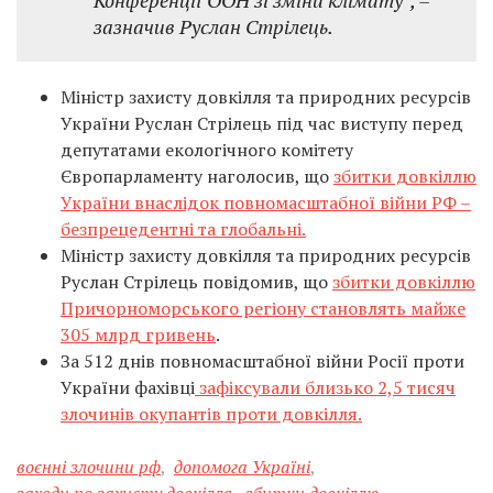
зазначив Руслан Cтрілець.
Міністр захисту довкілля та природних ресурсів
України Руслан Стрілець під час виступу перед
депутатами екологічного комітету
Європарламенту наголосив, що
збитки довкіллю
України внаслідок повномасштабної війни РФ –
безпрецедентні та глобальні.
Міністр захисту довкілля та природних ресурсів
Руслан Стрілець повідомив, що
збитки довкіллю
Причорноморського регіону становлять майже
305 млрд гривень
.
За 512 днів повномасштабної війни Росії проти
України фахівці
зафіксували близько 2,5 тисяч
злочинів окупантів проти довкілля.
воєнні злочини рф
,
допомога Україні
,
заходи по захисту довкілля
,
збитки довкіллю
,